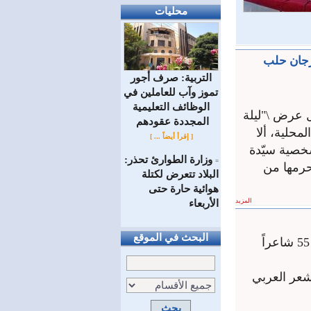
محليات
رجان حلب
التربية: صرف أجور
تموز وآب للعاملين في
الوظائف ‏التعليمية
 عرض \"ليلة
المجددة عقودهم ‏
محلية، ألا
[ إقرأ أيضاً ... ]
شخصية سيّدة
وزارة الطوارئ تحذر:
=
حرمها من
البلاد تتعرض لكتلة
هوائية حارة حتى
المزيد
الأربعاء
البحث في الموقع
انطلقت اليوم الأحد فعاليات مهرجان دمشق الدولي للشعر العربي، بمشاركة 55 شاعراً
تفي بالشعر العربي