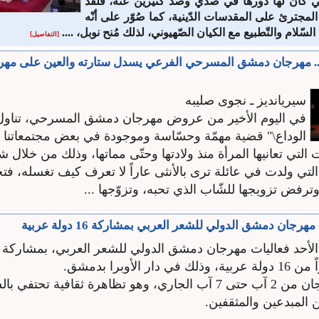
التي كان لها دورها في صدّي وصدّ كثيرين عنه، فلقد
 المجترئ على المقدسات الدّينية، كما صُوّر على أنّه
ة السّلام والتّطبيع مع الكيان الصّهيوني، لذلك مُنح نوبل، ....
[التفاصيل]
ع)... مهرجان دمشق المسرحي الفرعي يسدل ستارته والعين على مه
سيريانديز ـ نجوى صليبه
في اليوم الأخير من عروض مهرجان دمشق المسرحي، تناول
الوداع\" قضية مهمّة وحسّاسة وموجودة في بعض مجتمعاتنا ال
لتي تعانيها المرأة منذ ولادتها وحتّى مماتها، وذلك من خلال 
التي ولدت في عائلة ترى بالأنثى عاراً لا تعرف كيف تغسله، فت
 وترفض تزويجها للشّاب الذي تحبه، وتزوّجها ...
رجان دمشق الدولي للشعر العربي بمشاركة 16 دولة عربية
ار الأوبرا بدمشق.
ويستمر المهرجان من 2 آب حتى 7 آب الجاري، وهو تظاهرة ثقافية تح
 المبدعين والمثقفين.