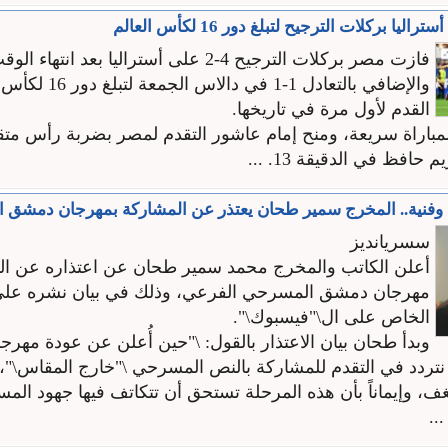
يا بركلات الترجيح لتبلغ دور 16 لكأس العالم
فازت مصر بركلات الترجيح 4-2 على أستراليا بعد انته
والإضافي بالتعادل 1-1 في 
القدم لأول مرة في تاريخها.
مباراة سريعة، ومنح إمام عاشور التقدم لمصر بضربة ​رأس متقن
افظ في الدقيقة 13. ...
 وفنية.. المخرج سمير طحان يعتذر عن المشاركة بمهرجان دمشق
سسريانديز
أعلن الكاتب والمخرج محمد سمير طحان عن اعتذاره عن ا
مهرجان دمشق المسرحي الفرعي، وذلك في بيان نشره على
الخاص على ال\"فيسبوك\".
وبدأ طحان بيان الاعتذار بالقول: \"حين أُعلن عن عودة مهر
تردد في التقدم للمشاركة بالنص المسرحي \"خارج المقاس\"، 
، وإيماناً بأن هذه المرحلة تستحق أن تتكاتف فيها جهود الم
..