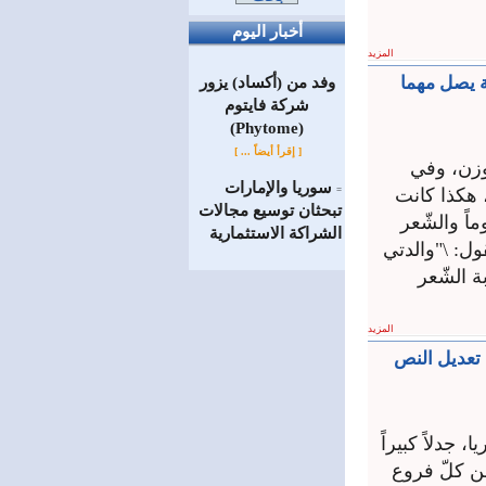
أخبار اليوم
المزيد
ة يصل مهما
وفد من (أكساد) يزور
شركة فايتوم
(Phytome)
[ إقرأ أيضاً ... ]
لوزن، وفي
سوريا والإمارات
، هكذا كانت
=
تبحثان توسيع مجالات
ً والشّعر
الشراكة الاستثمارية
ول: \"والدتي
 الشّعر
المزيد
ى تعديل النص
في سوريا، جدلاً كبيراً
ن كلّ فروع