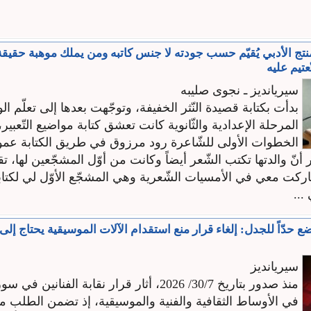
نتج الأدبي يُقيّم حسب جودته لا جنس كاتبه ومن يملك موهبة حقيق
عتيم عليه
سيريانديز ـ نجوى صليبه
بدأت بكتابة قصيدة النّثر الخفيفة، وتوجّهت بعدها إلى تعلّم ا
المرحلة الإعدادية والثّانوية كانت تعشق كتابة مواضيع التّعبير
الخطوات الأولى للشّاعرة رود مرزوق في طريق الكتابة عموما
أنّ والدتها تكتب الشّعر أيضاً وكانت من أوّل المشجّعين لها، تق
كت معي في الأمسيات الشّعرية وهي المشجّع الأوّل لي لكتابة
...
تضع حدّاً للجدل: إلغاء قرار منع استقدام الآلات الموسيقية يحتاج إل
سيريانديز
منذ صدور بتاريخ 30/7/ 2026، أثار قرار نقابة الفنانين 
في الأوساط الثقافية والفنية والموسيقية، إذ تضمن الطلب م