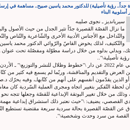
 جداً.. رؤية تأصيلية) للدكتور محمد ياسين صبيح.. مساهمة في إرس
 أسلوبية البناء
سيريانديز ـ نجوى صليبه
ما تزال القصّة القصيرة جدّاً تثير الجدل من حيث الأصول والب
والتّداخل مع الأجناس الأدبية الأخرى والشّاعرية والتّناص والت
والتّكثيف، لذلك يخوض القاصّ والرّوائي الدكتور محمد ياسين
ئك، ويدلي بدلوه من خلال دراسة مطوّلة ومفصّلة تحت عنوان \
رؤية تأصيلية\"..
الكتاب صادر في عام 2022 عن دار \"خطوط وظلال للنشر والتوزيع\" ـ الأ
ن العرض والتقديم والمناقشة، وربّما لم يسمع فيه كثير من كتّا
 أو الذين يقدّمون أنفسهم على أنهم من كتّابهاـ، وفيه يحرّك د.صب
أن لحظة التّفكير بتغيير اتجاه ومجرى العملية السّردية كان مغام
وذلك من خلال تغيير البوتقة الإبداعية للقصّة وجعلها تتجه نحو
دي القصصي، يضيف: \"حيث نعتبر ذلك استشراق إبداعية مهمة ع
تراق عن القصّة القصيرة بحالة سردية سريعة مقتضبة تستطيع التّعب
القصة من سرد وحدث وشخصية\".