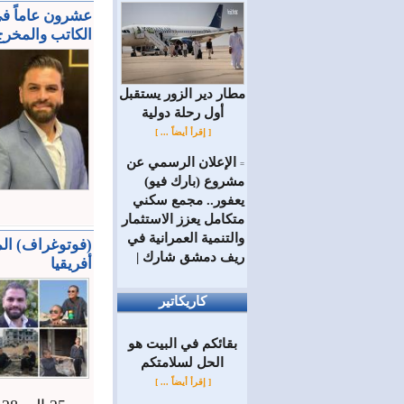
عشرون عاماً في 
الكاتب والمخرج
مطار دير الزور يستقبل
أول رحلة دولية
[ إقرأ أيضاً ... ]
الإعلان الرسمي عن
=
مشروع (بارك فيو)
يعفور.. مجمع سكني
متكامل يعزز الاستثمار
والتنمية العمرانية في
(فوتوغراف) الم
ريف دمشق شارك |
أفريقيا
كاريكاتير
بقائكم في البيت هو
الحل لسلامتكم
[ إقرأ أيضاً ... ]