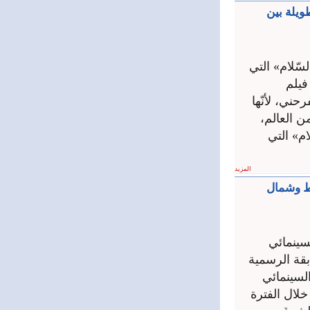
طويلة بين
لسّلام» التي
فيلم
حني، لأنّها
ن العالم،
ام» التي
المزيد
سط وشمال
سينمائي
بقة الرسمية
لسينمائي
ندية خلال الفترة