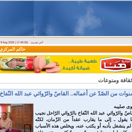
آخر تحديث
- 9 Aug 2026 | 17:49:45)
وزارة الطوارئ تحذر: البلاد تتعرض لكتلة هوائية حارة حتى الأربعاء
حاكم المركزي: منحة
وات من الصّدّ عن أعماله.. القاصّ والرّوائي عبد الله النّفاخ 
جوى صليبه
صّ والرّوائي عبد الله النّفاخ بالرّوائي الرّاحل نجيب
يقول ـ إلى ما يقارب عقداً من الزّمان، لكنّه
لم ينشغل بأدبه أو يكتب عنه، ويخلص هذه الأسباب