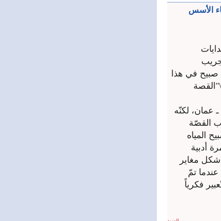
اء الأسس
دايات
ّجريب
 صبيح في هذا
"القصة
ردن ـ عمان، لكنّه
ب القصّة
يح المياه
رة أدبية
 شكل مغاير
ندما تمّ
ير فكرياً
المزيد