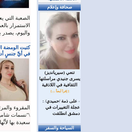
صحافة وإعلام
الصعبة التي يع
الاستمرار بالع
واليوم، يصدر بي
كتبت الومضة الص
في أيِّ جنسٍ أدبي
(سيريانديز) تنعي
يسرى جنيدي مراسلتها
الثقافية في اللاذقية
[ إقرأ أيضاً ... ]
على ذمة /حميدي/ :
=
المقروء والمر
عجلة التغييرات في
دمشق انطلقت
\"نسمات شامية\
سعيدة بها لأنَّ
السياحة والسفر