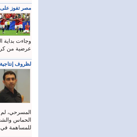
مصر تفوز على أسترال
وجاءت بداية ال
عرضية من كريم ح
لظروف إنتاجية
المسرحي، لم ن
الحماس والشغف
للمساهمة في .