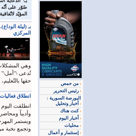
بـ\"الدّعاية 
صُوّر على أنّه
المؤيّد لاتّفاقي
بـ (ليلة الودا
المركزي
وهي المشكلات ا
تُدعى \"أمل\" 
حقها بالتّعليم،
من حمص
رئيس التحرير
انطلاق فعاليات مه
البورصة السورية :
أخبار وتحليل
كنت هناك
وأديباً ومحاضراً من 16 دولة عربية، وذلك في د
أخبار اليوم
محليات
وتجمع نخبة من
إستثمار و أعمال