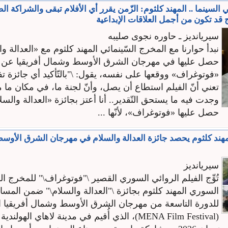
السينما .. المهند كلثوم: الزّمن يقرر أي الأفلام تبقى والشراكة ال
 قد تكون من أجمل العلاقات الإبداعية
سيريانديز ـ حاوره نجوى صليبه
نبدأ حوارنا مع المخرج السّينمائي المهند كلثوم مع «العدالة وا
حصل عليها في مهرجان الشرق الأوسط وشمال أفريقيا عن 
«فوتوغراف» ووقعها على نفسه، يقول: \"بالتّأكيد أي جائزة تفر
تعني أنّ الفيلم استطاع أن يصل، وأنّ لجنة ما، في مكان ما م
وجدت فيه ما يستحق التّقدير.. أنا أعتز بجائزة «العدالة والسل
حصل عليها «فوتوغراف»، لأنّها ...
هند كلثوم يحصد جائزة العدالة والسلام في مهرجان الشرق الأو
سيريانديز
تُوِّج الفيلم الروائي السوري القصير \"فوتوغراف\" للمخرج ال
السوري المهند كلثوم بجائزة \"العدالة والسلام\" ضمن المسا
للدورة التاسعة من مهرجان الشرق الأوسط وشمال أفريقيا ا
(MENA Film Festival)، الذي أُقيم في مدينة لاهاي الهول