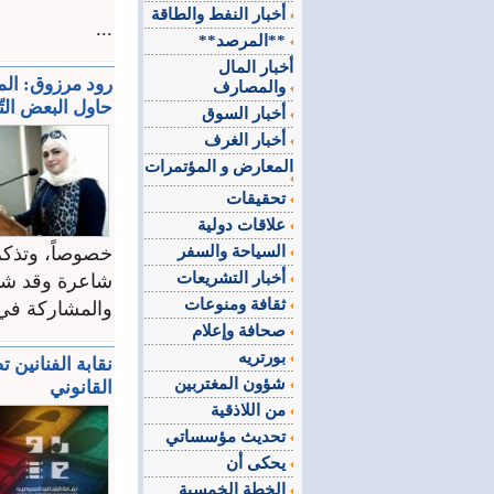
أخبار النفط والطاقة
...
**المرصد**
أخبار المال
رود مرزوق: الم
والمصارف
حاول البعض التّ
أخبار السوق
أخبار الغرف
المعارض و المؤتمرات
تحقيقات
علاقات دولية
السياحة والسفر
خصوصاً، وتذكر 
أخبار التشريعات
شاعرة وقد شار
ثقافة ومنوعات
والمشاركة في 
صحافة وإعلام
بورتريه
نقابة الفنانين 
شؤون المغتربين
القانوني
من اللاذقية
تحديث مؤسساتي
يحكى أن
الخطة الخمسية