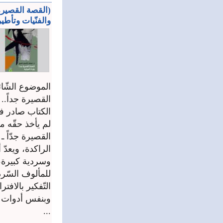
(القصة القصيرة
والفنّيات وتأطير
الموضوع الشّا
القصيرة جداً.. 
لم يأخذ حقّه م
القصيرة جدّاً ـ
الراكدة، ويعدّ 
وسردية كبيرة، 
للمألوف السّر
التّفكير بالاف
وبنفس أدوات 
...