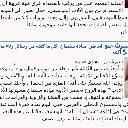
النقابة التعميم على من يرغب باستقدام فرق فنية عربية أن 
الاستقدام من دون الآلات الموسيقي.. جدل تطور إلى التنويه 
شيها الموسيقيون السوريون وإلى وجود أولويات لابدّ من تلبيتها 
مل ببعض القرارات بحجة أنها كانت موجودة سابقاً.
ان ...
وفيَّة عفوَ الخاطر.. ميادة سليمان: كل ما كتبته من رسائل رثاء مخ
ٍّ أكتبه
سيريانديز ـ نجوى صليبه
\"أوجزُ سيرتي الذّاتيّة بأنَّها رحلة من نور، وجَمال، وتعلُّم، وع
متنوِّع الأجناس الأدبيَّة.. رحلة ابتدأت بالثِّقة بالله، وبالنَّفس، وبمح
وبإذن الله تستمرُّ حتَّى أقدِّمَ المزيد من الجمال، وأخلِّدَ 
الأدب\" بهذه الروح تختصر الأديبة ميادة سليمان مسيرتها الأدب
المتنوعة والغنية، إذ تنقلت بين القصّة والرّاوية والدراسات الن
ئي والمسموع المحلي والعربي، فهي اليوم تقدّم فقرة أسبوعية 
" في إذاعة \"شمال اف ام\" التونسية، تحدّثنا عن هذه التجربة ب
ها امتداد لفقرات إذاعيَّة سابقة، وهي تضيف ...