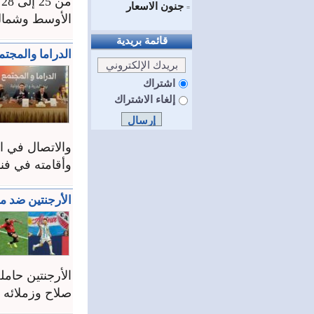
جنون الاسعار
=
الأوسط وشمال 
قائمة بريدية
الدراما والمجتم
اشتراك
إلغاء الاشتراك
والاتصال في ال
وأقامته في فند
الأرجنتين ضد 
الأرجنتين حام
صلاح وزملائه 