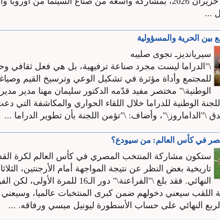
من 25 إلى 28 حزيران 2026، بمشاركة واسعة من صناع السينما من أوروب
...
ع بين الحرية والمسؤولية
سيريانديزـ نجوى صليبه
\"الدراما ليست مجرد صناعة ترفيهية، بل هي فعل ثقافي و
للمجتمع وأداة مؤثرة في تشكيل الوعي وترسيخ القيم وصياغة
الوطنية\" مختصر مفيد قدّمه الدكتور سليمان مهنا مدير مديري
لجنة الوطنية للدراما خلال اللقاء الحواري والمكاشفة التي دعت 
ق \"الداماروز\"، وأضاف: \"تؤمن اللجنة بأن تطوير الدراما ...
مصر في كأس العالم: من سيودع؟
تاريخية بغض النظر عن نتيجة المواجهة أمام الأرجنتين، الثلاث
النهائي. فقد بلغ \"الفراعنة\" دور الـ16 للمرة الأول
لة اللقب سيعني دخولهم ضمن كبرى المنتخبات عالميا، وسيعني
لربع النهائي على حساب الأسطورة ليونيل ميسي ورفاقه. ...