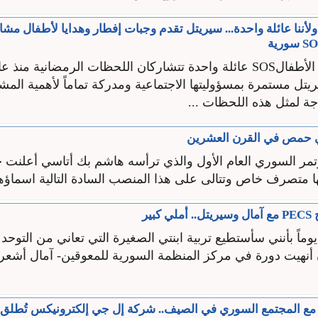
 ولأننا عائلة واحدة... سيريتل تقدم وجبات إفطار وهدايا لأطفال مشا
يريتل مستمرة بمسؤوليتها الاجتماعية ومدركة تماماً لأهمية الم
ة لمثل هذه اللحظات ...
 حمص في القرن العشرين
مؤتمر السوري العام الأول والذي ترأسه هاشم بك أتاسي أعلنت
ا متصرف خاص وتتالى على هذا المنصب السادة التالية اسماؤهم
بير
يوماً بأنني سأستطيع تربية ابنتي الصغيرة التي تعاني من التوحد 
ن أنهيت دورة في مركز المنظمة السورية للمعوقين- آمال أشعر 
ل مع المجتمع السوري في الصيف.. شركة إل جي إلكترونيكس تُطل