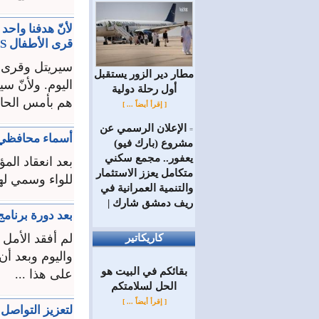
لأنّ هدفنا واحد
قرى الأطفال SOS سورية
مطار دير الزور يستقبل
اليوم. ولأنّ س
أول رحلة دولية
هم بأمس الحاج
[ إقرأ أيضاً ... ]
الإعلان الرسمي عن
=
أسماء محافظي
مشروع (بارك فيو)
يعفور.. مجمع سكني
بعد انعقاد ال
متكامل يعزز الاستثمار
للواء وسمي له
والتنمية العمرانية في
ريف دمشق شارك |
بعد دورة برنامج PECS مع آمال وسيريتل.. أملي ك
لم أفقد الأمل 
كاريكاتير
واليوم وبعد أ
بقائكم في البيت هو
على هذا ...
الحل لسلامتكم
[ إقرأ أيضاً ... ]
لتعزيز التواص