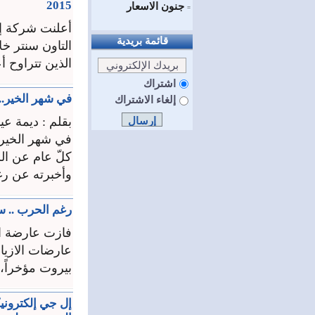
2015
جنون الاسعار
=
أعلنت شركة إ
قائمة بريدية
الذين تتراوح أعمارهم من
اشتراك
في شهر الخير.. 
إلغاء الاشتراك
بقلم : ديمة عي
في شهر الخير 
كلّ عام عن ال
وأخبرته عن رغب
رغم الحرب .. س
فازت عارضة ال
عارضات الازياء
بيروت مؤخراً، بمشارك