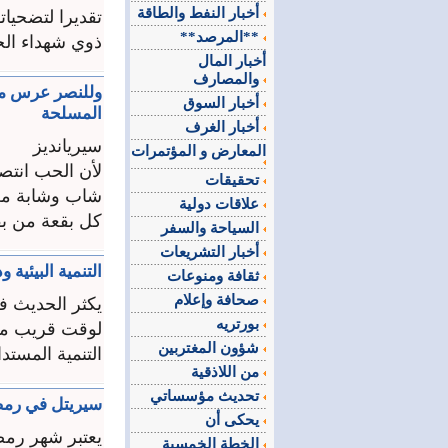
أخبار النفط والطاقة
**المرصد**
ذوي شهداء الج
أخبار المال
والمصارف
أخبار السوق
المسلحة
أخبار الغرف
سيريانديز
المعارض و المؤتمرات
تحقيقات
شاب وشابة من
علاقات دولية
كل بقعة من بقا
السياحة والسفر
أخبار التشريعات
التنمية البيئية 
ثقافة ومنوعات
صحافة وإعلام
يكثر الحديث ف
بورتريه
لوقت قريب مصط
شؤون المغتربين
التنمية المستدا
من اللاذقية
تحديث مؤسساتي
سيريتل في رمضا
يحكى أن
يعتبر شهر رمض
الخطة الخمسية