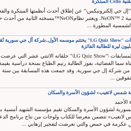
المبتكرة
إل جي إلكترونيكس\" عن إطلاق أحدث أنظمتها المبتكرة والفع
الطاقة الشمسية NeON™ 2. ويعتبر نظامNeON™بنسخته الثانية 
لشمسية المطورة ...
برنامج المسابقات "LG Quiz Show" يختتم موسمه الأول..شركة أل جي سوري
يون ليرة للطالبة الفائزة
اختتم برنامج المسابقات \"LG Quiz Show\" حلقاته الاثنتي عشر الت
سما الفضائية، بفوز الطالبة رنيم الطباع بمنحة دراسية بقيمة
من شركة إل جي سورية. وقد جمعت هذه المسابقة بين ستة عش
فوقين ...
ة شمس لاتغيب» لشؤون الأسرة والسكان
 الأحمد
 السورية لشؤون الأسرة والسكان تقيم مؤسسة الشهيد أمسية بع
لاتغيب» تتضمن معرضا للكتاب ولوحات من نتاج برنامج الدع
 عكرمة في حمص والتي تعرضت لتفجير إرهابي ...