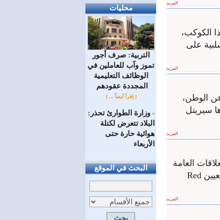
المزيد
محليات
ذا الكوكب،
سلبية على
التربية: صرف أجور
تموز وآب للعاملين في
المزيد
الوظائف ‏التعليمية
المجددة عقودهم ‏
عن الوطن،
[ إقرأ أيضاً ... ]
ا سيريتل
وزارة الطوارئ تحذر:
=
البلاد تتعرض لكتلة
هوائية حارة حتى
المزيد
الأربعاء
لاقات العامة
البحث في الموقع
في الشرق الأوسط وشمال أفريقيا عن إطلاق برنامجها لتدريب الطلاّب الجامعيين Red
المزيد