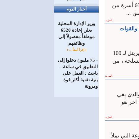
تقديرا لتضحياتهم في الدفاع عن الوطن كرمت جمعية سوا التعاونية الإنتاجية 60 أسرة من
أخبار اليوم
ق ...
المزيد
وزير الإدارة المحلية
جيش والقوات
يعلن إعادة 6520
موظفاً مفصولاً إلى
‏وظائفهم
[ إقرأ أيضاً ... ]
لأن الحب انتصار.. سورية احتفلت بالحب والحياة في عرس جماعي أقامته سيريتل لـ 100
سلحة ، من
75 مليون دخلوا إلى
=
التطبيق في ساعة ..
باحث : العمل على
المزيد
بنية تقنية أكثر قوة
ومرونة
الذي بقي
آخر هو
المزيد
ة التي تملأ