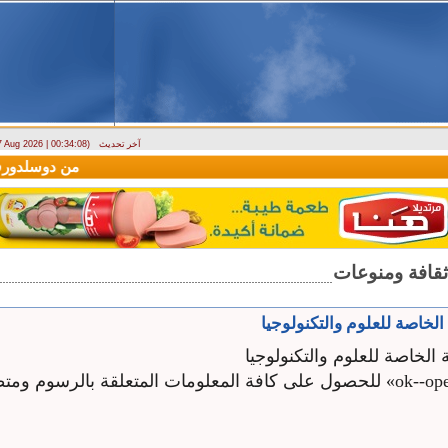
آخر تحديث
 7 Aug 2026 | 00:34:08)
وصول أول رحلة لشركة LEAV Aviation من دوسلدورف إلى دمشق
 الخاصة للعلوم والتكنولوجيا
 الخاصة للعلوم والتكنولوجيا
اضغط هنا « ok--open» للحصول على كافة المعلومات المتعلقة بالرسوم و