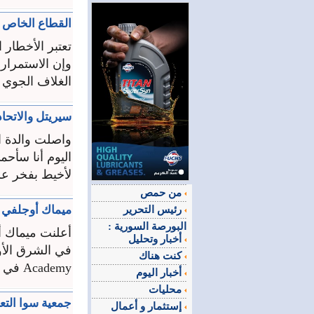
القطاع الخاص و
تعتبر الأخطار ا
وإن الاستمرار 
الغلاف الجوي و
سيريتل والاتحاد العام النسا
واصلت والدة ال
اليوم أنا سأح
لأخيط بفخر علم
من حمص
ميماك أوجلفي تطلق برنامج
رئيس التحرير
البورصة السورية :
أعلنت ميماك أو
أخبار وتحليل
كنت هناك
Academy في لبنان. وعلى مدار أربعة أسابيع ...
أخبار اليوم
محليات
جمعية سوا التعاونية تكرم 60 
إستثمار و أعمال