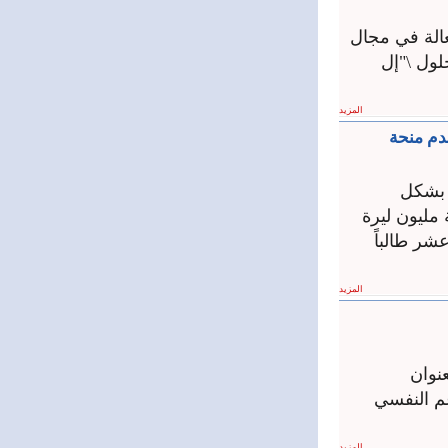
الة في مجال
من أحدث حلول \"إل
المزيد
ة تُقدم منحة
ي عرضت بشكل
 مليون ليرة
ر طالباً
المزيد
نوان
م النفسي
المزيد