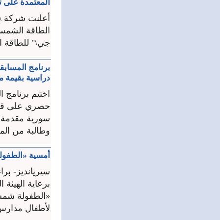
المعتمدة على تقنية Cello 
أعلنت شركة \"
جي\" للطاقة ا
دراسية بقيمة مل
حصري على قناة 
سورية مقدمة 
وطالبة من المت
أمسية «الطفول
سيريانديز- براء
برعاية الهيئة
«الطفولة شمس 
لأطفال مدارس