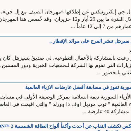
ل جي إلكترونيكس عن إطلاقها «مهرجان الصيف مع إل جي»، ا
التاون سنتر خلال الفترة ما بين 29 أيار و12 حزيران، وقد خُصص هذا
 7 إلى 12 عاماً ...
سيريتل تنشر الفرح على موائد الإفطار ..
د
رغبت بالمشاركة بالأعمال التطوعية، لي صديقٌ بسيريتل كان 
زيارات التي تقوم بها الشركة للجمعيات الخيرية ودور المسنين
تي بالحضور ...
ورية تفوز في مسابقة أفضل عارضات الازياء العالمية
أزياء السورية ديمة السلامة بمركز الوصيفة الأولى في مسابق
 العالمية ” توب موديل اوف ذا وورلد ” والتي اقيمت في العاصمة
ة 40 عارضة ...
إل جي إلكترونيكس تكشف النقاب عن أح