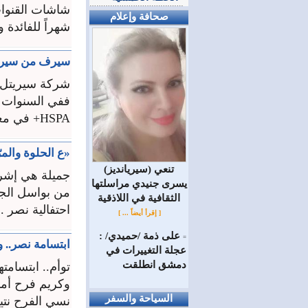
شاشات القنوات
صحافة وإعلام
شهراً للفائدة و
سيرف من سيريتل
شركة سيريتل ا
HSPA+ في معظم الأراضي السورية التي تتوافر فيها تغطية الجيل الثالث ...
«ع الحلوة والمرّة»
(سيريانديز) تنعي
جميلة هي إشرا
يسرى جنيدي مراسلتها
من بواسل الجيش
الثقافية في اللاذقية
احتفالية نصر ..
[ إقرأ أيضاً ... ]
على ذمة /حميدي/ :
=
ابتسامة نصر.. 
عجلة التغييرات في
دمشق انطلقت
توأم.. ابتسامت
وكريم فرح أمهم
السياحة والسفر
نسي الفرح نتيج