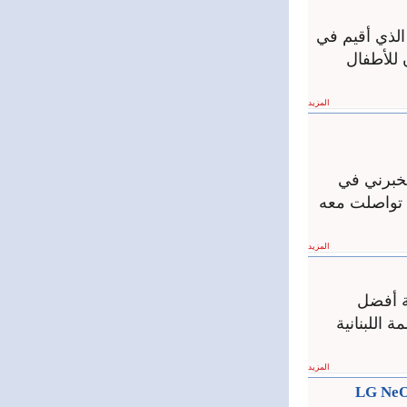
لذي أقيم في
 المهرجان للأطفال
المزيد
يخبرني في
، تواصلت معه
المزيد
ة أفضل
 اللبنانية
المزيد
دث وأكفأ ألواح الطاقة الشمسية LG NeON™ 2