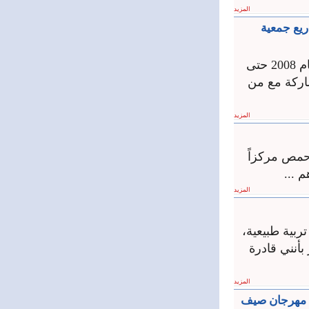
المزيد
ريع جمعية
سيريتل وقرى الأطفالSOS عائلة واحدة تتشاركان اللحظات الرمضانية منذ عام 2008 حتى
شاركة مع من
المزيد
 حمص مركزاً
 ...
المزيد
تربية طبيعية،
بأنني قادرة
المزيد
ق مهرجان صيف