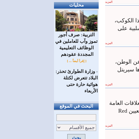
المزيد
محليات
ذا الكوكب،
سلبية على
التربية: صرف أجور
تموز وآب للعاملين في
المزيد
الوظائف ‏التعليمية
المجددة عقودهم ‏
عن الوطن،
[ إقرأ أيضاً ... ]
ا سيريتل
وزارة الطوارئ تحذر:
=
البلاد تتعرض لكتلة
هوائية حارة حتى
المزيد
الأربعاء
لاقات العامة
البحث في الموقع
في الشرق الأوسط وشمال أفريقيا عن إطلاق برنامجها لتدريب الطلاّب الجامعيين Red
المزيد