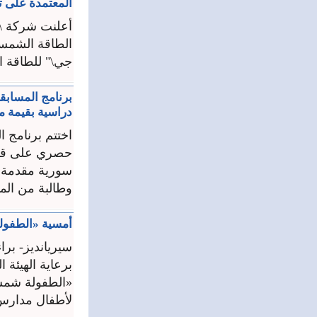
المعتمدة على تقنية Cello 
أعلنت شركة \"
جي\" للطاقة ا
دراسية بقيمة مل
حصري على قناة 
سورية مقدمة 
وطالبة من المت
أمسية «الطفول
سيريانديز- براء
برعاية الهيئة
«الطفولة شمس 
لأطفال مدارس