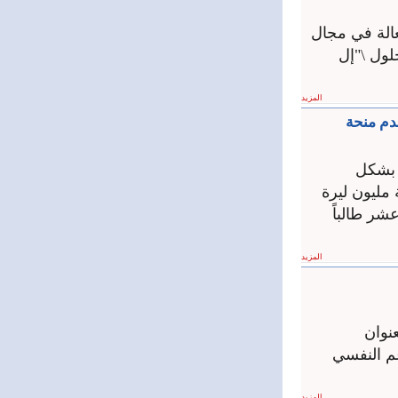
الة في مجال
من أحدث حلول \"إل
المزيد
ة تُقدم منحة
ي عرضت بشكل
 مليون ليرة
ر طالباً
المزيد
نوان
م النفسي
المزيد