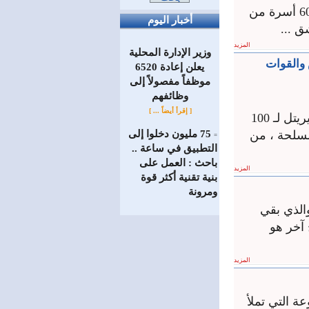
تقديرا لتضحياتهم في الدفاع عن الوطن كرمت جمعية سوا التعاونية الإنتاجية 60 أسرة من
أخبار اليوم
ق ...
المزيد
وزير الإدارة المحلية
جيش والقوات
يعلن إعادة 6520
موظفاً مفصولاً إلى
‏وظائفهم
[ إقرأ أيضاً ... ]
لأن الحب انتصار.. سورية احتفلت بالحب والحياة في عرس جماعي أقامته سيريتل لـ 100
سلحة ، من
75 مليون دخلوا إلى
=
التطبيق في ساعة ..
باحث : العمل على
المزيد
بنية تقنية أكثر قوة
ومرونة
الذي بقي
آخر هو
المزيد
ة التي تملأ