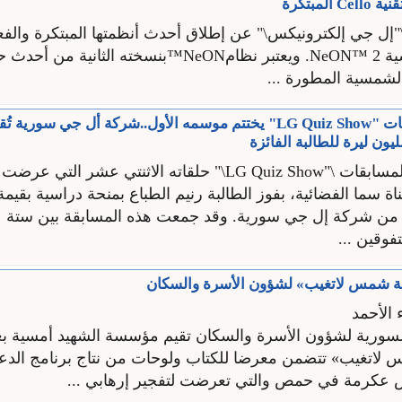
المبتكرة
إل جي إلكترونيكس\" عن إطلاق أحدث أنظمتها المبتكرة والفع
الطاقة الشمسية NeON™ 2. ويعتبر نظامNeON™بنسخته الثانية 
لشمسية المطورة ...
برنامج المسابقات "LG Quiz Show" يختتم موسمه الأول..شركة أل جي سوري
يون ليرة للطالبة الفائزة
اختتم برنامج المسابقات \"LG Quiz Show\" حلقاته الاثنتي عشر الت
سما الفضائية، بفوز الطالبة رنيم الطباع بمنحة دراسية بقيمة
من شركة إل جي سورية. وقد جمعت هذه المسابقة بين ستة عش
فوقين ...
ة شمس لاتغيب» لشؤون الأسرة والسكان
 الأحمد
 السورية لشؤون الأسرة والسكان تقيم مؤسسة الشهيد أمسية بع
لاتغيب» تتضمن معرضا للكتاب ولوحات من نتاج برنامج الدع
 عكرمة في حمص والتي تعرضت لتفجير إرهابي ...