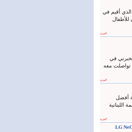
لذي أقيم في
 المهرجان للأطفال
المزيد
يخبرني في
، تواصلت معه
المزيد
ة أفضل
 اللبنانية
المزيد
دث وأكفأ ألواح الطاقة الشمسية LG NeON™ 2