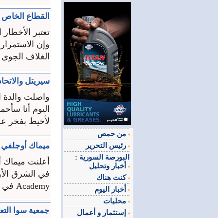
القطاع الخاص و
تعتبر الأخطار ا
وإن الاستمرار 
الغلاف الجوي و
سيريتل والاتحاد العام النسا
واصلت والدة ال
اليوم أنا سأح
لأخيط بفخر علم
من حمص
ميماك أوجلفي تطلق برنامج
رئيس التحرير
البورصة السورية :
أعلنت ميماك أو
أخبار وتحليل
كنت هناك
Academy في لبنان. وعلى مدار أربعة أسابيع ...
أخبار اليوم
محليات
جمعية سوا التعاونية تكرم 60 
إستثمار و أعمال