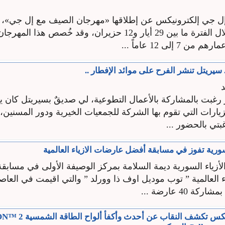
ل جي إلكترونيكس عن إطلاقها «مهرجان الصيف مع إل جي»، ا
التاون سنتر خلال الفترة ما بين 29 أيار و12 حزيران، وقد خُصص هذا
 7 إلى 12 عاماً ...
سيريتل تنشر الفرح على موائد الإفطار ..
د
رغبت بالمشاركة بالأعمال التطوعية، لي صديقٌ بسيريتل كان 
زيارات التي تقوم بها الشركة للجمعيات الخيرية ودور المسنين
تي بالحضور ...
ورية تفوز في مسابقة أفضل عارضات الازياء العالمية
أزياء السورية ديمة السلامة بمركز الوصيفة الأولى في مسابق
 العالمية ” توب موديل اوف ذا وورلد ” والتي اقيمت في العاصمة
ة 40 عارضة ...
إل جي إلكترونيكس تكشف النقاب عن أح