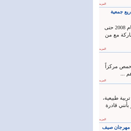
المزيد
ريع جمعية
سيريتل وقرى الأطفالSOS عائلة واحدة تتشاركان اللحظات الرمضانية منذ عام 2008 حتى
شاركة مع من
المزيد
 حمص مركزاً
 ...
المزيد
تربية طبيعية،
بأنني قادرة
المزيد
ق مهرجان صيف