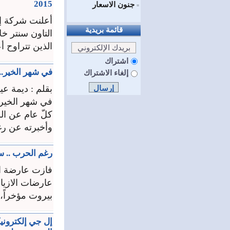
2015
جنون الاسعار
=
أعلنت شركة إ
قائمة بريدية
الذين تتراوح أعمارهم من
اشتراك
في شهر الخير.. 
إلغاء الاشتراك
بقلم : ديمة عي
في شهر الخير 
كلّ عام عن ال
وأخبرته عن رغب
رغم الحرب .. س
فازت عارضة ال
عارضات الازياء
بيروت مؤخراً، بمشارك