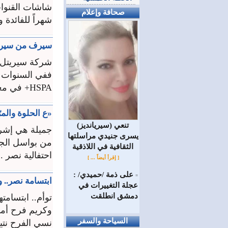
شاشات القنوات
صحافة وإعلام
شهراً للفائدة و
سيرف من سيريتل
شركة سيريتل ا
HSPA+ في معظم الأراضي السورية التي تتوافر فيها تغطية الجيل الثالث ...
«ع الحلوة والمرّة»
(سيريانديز) تنعي
جميلة هي إشرا
يسرى جنيدي مراسلتها
من بواسل الجيش
الثقافية في اللاذقية
احتفالية نصر ..
[ إقرأ أيضاً ... ]
على ذمة /حميدي/ :
=
ابتسامة نصر.. 
عجلة التغييرات في
دمشق انطلقت
توأم.. ابتسامت
وكريم فرح أمهم
السياحة والسفر
نسي الفرح نتيج