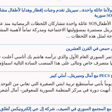
 ولأننا عائلة واحدة... سيريتل تقدم وجبات إفطار وهدايا لأطفال مشا
يريتل مستمرة بمسؤوليتها الاجتماعية ومدركة تماماً لأهمية الم
ة لمثل هذه اللحظات ...
 حمص في القرن العشرين
مؤتمر السوري العام الأول والذي ترأسه هاشم بك أتاسي أعلنت
ا متصرف خاص وتتالى على هذا المنصب السادة التالية اسماؤهم
بير
يوماً بأنني سأستطيع تربية ابنتي الصغيرة التي تعاني من التوحد 
ن أنهيت دورة في مركز المنظمة السورية للمعوقين- آمال أشعر 
ل مع المجتمع السوري في الصيف.. شركة إل جي إلكترونيكس تُطل