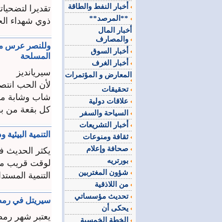
أخبار النفط والطاقة
**المرصد**
ذوي شهداء الج
أخبار المال
والمصارف
أخبار السوق
المسلحة
أخبار الغرف
سيريانديز
المعارض و المؤتمرات
تحقيقات
شاب وشابة من
علاقات دولية
كل بقعة من بقا
السياحة والسفر
أخبار التشريعات
التنمية البيئية 
ثقافة ومنوعات
صحافة وإعلام
يكثر الحديث ف
بورتريه
لوقت قريب مصط
شؤون المغتربين
التنمية المستدا
من اللاذقية
تحديث مؤسساتي
سيريتل في رمضا
يحكى أن
يعتبر شهر رمض
الخطة الخمسية