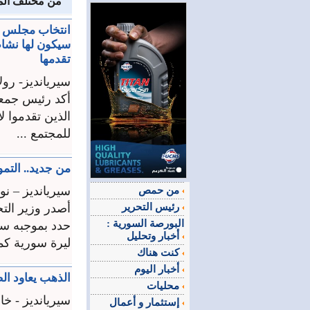
من مختلف المح
انتخاب مجلس إد
سيكون لها نشا
تقدمها
سيريانديز- رول
أكد رئيس جمعي
الذين تقدموا ل
للمجتمع ...
من جديد.. التمو
سيريانديز – نو
من حمص
رئيس التحرير
أصدر وزير الت
البورصة السورية :
أخبار وتحليل
ليرة سورية كما
كنت هناك
أخبار اليوم
الذهب يعاود الصعود 100 ليرة متأثرا
محليات
سيريانديز - خ
إستثمار و أعمال