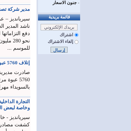
جنون الاسعار
=
مدير شركة تصني
قائمة بريدية
سيريانديز – عم
ناشد المدير ا
دفع التزاماتها
اشتراك
نحو 280
إلغاء الاشتراك
للموسم ...
إتلاف 5760 عبوة مرتديلا غير صالحة للاستهلاك بالسويداء
صادرت مديرية ا
بالسويداء مهر
التجارة الداخلي
وخاصة لبعض ال
سيريانديز - خ
كشفت مصادر وز