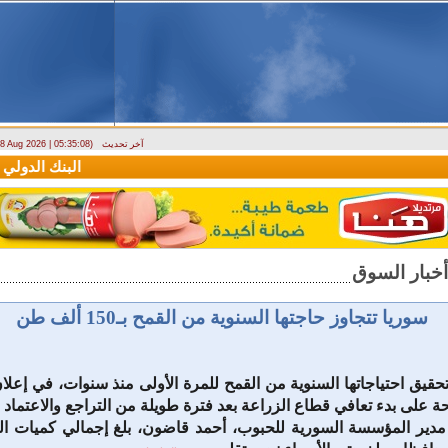
آخر تحديث
- 8 Aug 2026 | 05:35:08)
دراسة حول التضخم في سوريا بين 2010 و2025
البنك الدولي يمنح سورية منحة مال
سوريا تتجاوز حاجتها السنوية من القمح بـ150 ألف طن
حقيق احتياجاتها السنوية من القمح للمرة الأولى منذ سنوات، في إعلا
ة على بدء تعافي قطاع الزراعة بعد فترة طويلة من التراجع والاعتماد ع
دير المؤسسة السورية للحبوب، أحمد قاضون، بلغ إجمالي كميات ال