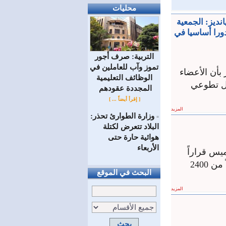
محليات
ديز: الجمعية
را أساسيا في
التربية: صرف أجور
تموز وآب للعاملين في
بأن الأعضاء
الوظائف ‏التعليمية
عمل تطوعي
المجددة عقودهم ‏
[ إقرأ أيضاً ... ]
المزيد
وزارة الطوارئ تحذر:
=
البلاد تتعرض لكتلة
هوائية حارة حتى
الأربعاء
يس قراراً
حدد بموجبه سعر مبيع مادةالبنزين العادي 2600لصالح إدارة الوقود 20 لتراً بدلاً من 2400
البحث في الموقع
المزيد