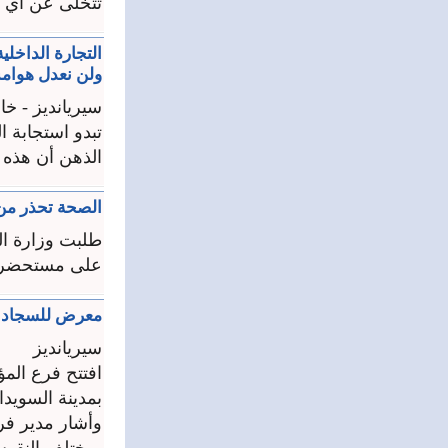
تتخلى عن أي ج
التجارة الداخلي
ولن نعدل هوام
سيريانديز - خ
تبدو استجابة ا
الذهن أن هذه ال
الصحة تحذر من
طلبت وزارة ال
على مستحضر أو
معرض للسجاد ف
سيريانديز
افتتح فرع الم
بمدينة السويداء
وأشار مدير ف