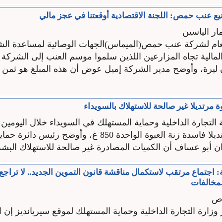
ع عنب حمص: اللجنة الاقتصادية أوقعتنا في عجز مالي
ار الياسين
لعام لشركة عنب حمص(الميماس)الجهات الوصائية لمساعدة ال
 المالية تجاه المزارعين اللذين سلموا موسم العنب إلى الشركة وا
 مليون ليرة، وأوضح مدير الشركة إميل عوض أن هذه المبلغ هو ثمن 
لتجارة الداخلية وحماية المستهلك في السويداء خلال اليومين 
5760 عبوة مرتديلا فاسدة زنة العبوة الواحدة 850 غ، وأوضح رئ
ان أبو عساف أن الكميات المصادرة غير صالحة للاستهلاك البشر
ة: اجتماع مرتقب لاستكمال مناقشة قانون التموين الجديد.. لا تراج
مخالفات
اص
ارة التجارة الداخلية وحماية المستهلك لموقع سيريانديز إن ا