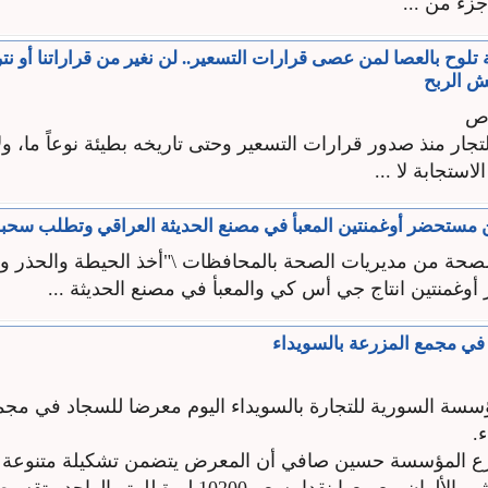
زء من ...
ة تلوح بالعصا لمن عصى قرارات التسعير.. لن نغير من قراراتنا أو نت
ش الربح
اص
لتجار منذ صدور قرارات التسعير وحتى تاريخه بطيئة نوعاً ما، و
استجابة لا ...
 مستحضر أوغمنتين المعبأ في مصنع الحديثة العراقي وتطلب سحب
صحة من مديريات الصحة بالمحافظات \"أخذ الحيطة والحذر وتك
غمنتين انتاج جي أس كي والمعبأ في مصنع الحديثة ...
ي مجمع المزرعة بالسويداء
ؤسسة السورية للتجارة بالسويداء اليوم معرضا للسجاد في مجم
.
رع المؤسسة حسين صافي أن المعرض يتضمن تشكيلة متنوعة 