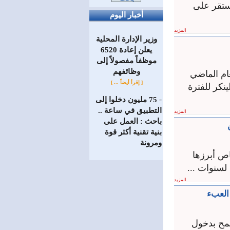
ً بمقدار 100 ليرة بعد أن استقر على
أخبار اليوم
المزيد
وزير الإدارة المحلية
يعلن إعادة 6520
موظفاً مفصولاً إلى
‏وظائفهم
ام الماضي
[ إقرأ أيضاً ... ]
كلينكر للفترة
75 مليون دخلوا إلى
=
التطبيق في ساعة ..
المزيد
باحث : العمل على
بنية تقنية أكثر قوة
ومرونة
اص أبرزها
لسنوات ...
المزيد
العبء
مح بدخول