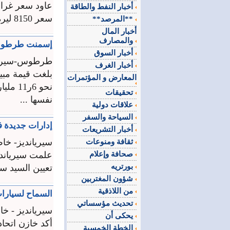
أخبار النفط والطاقة
سعر 8150 ليرة لأكثر من يومين، ليرتفع مجدداً ويسجل ...
**المرصد**
أخبار المال
والمصارف
إسمنت طرطوس تبيع في 2014 بـ 6ر11 
أخبار السوق
طرطوس-سيريا
أخبار الغرف
بلغت قيمة مبي
المعارض و المؤتمرات
نحو 6ر
تحقيقات
نفسها ...
علاقات دولية
السياحة والسفر
إدارات جديدة ف
أخبار التشريعات
سيريانديز- خا
ثقافة ومنوعات
صحافة وإعلام
علمت سيريانديز
بورتريه
تعيين السيد سل
شؤون المغتربين
من اللاذقية
السماح لسيارات
تحديث مؤسساتي
سيريانديز - خ
يحكى أن
أكد خازن اتحا
الخطة الخمسية