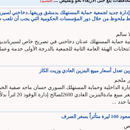
افظات بلغ حتى الأربعاء نحو وتقليص ....
[التفاصيل]
ارة جديد لجمعية حماية المستهلك بدمشق وريفها..دخاخني لسيريان
ط ملحوظ من خلال دور المؤسسات الحكومية التي يجب أن تلعب دو
ا سالم
ة حماية المستهلك عدنان دخاخني في تصريح خاص لسيريانديز 
انتخابات الهيئة العامة الثانية للجمعية بالدرجة الأولى خدمة و
ين تعدل أسعار مبيع البنزين العادي وزيت الكاز
ر ملحم
جارة الداخلية وحماية المستهلك السوري حسان ماجد صفية الخم
 حدد ...
ً بسعر الصرف
اص