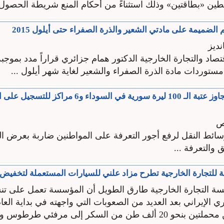
ين «بطاقتين» وذلك استثناءً من أحكام المنع شريطة الحصول .
 الضميمة على مادتي الشعير والذرة الصفراء حتى أيلول 2015
ديز
تصاد والتجارة الخارجية الدكتور همام جزائري قراراً مدد بموجب
ستوردات مادة الذرة الصفراء والشعير لغاية شهر أيلول ...
ليتر المازوت يتجاوز عتبة الـ 100 ليرة سورية في السوداء و6 مراكز لل
ص
ط النقل لرفع أجور التعرفة على المواطنين ضاربة بعرض ال
التعرفة ...
 للتجارة الخارجية تطرح مزاد علني للسيارات المستعملة لتخفيض 
ة التجارة الخارجية طارق الطويل أن المؤسسة تعمل على ت
ري الإيراني بعد العديد من الصعوبات التي واجهته في بداية العا
من السكر إلى مرفئي طرطوس واللاذقية ...