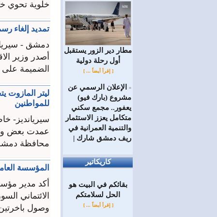
خلوية تحوي خط
تمديد إلغاء رسم
دمشق - سيريان
مطار دير الزور يستقبل
أصدر وزير الاق
أول رحلة دولية
الضميمة على م
[ إقرأ أيضاً ... ]
الإعلان الرسمي عن
=
مشروع (بارك فيو)
للمواطنين
يعفور.. مجمع سكني
متكامل يعزز الاستثمار
سيريانديز- خا
والتنمية العمرانية في
عمدت بعض وسائ
ريف دمشق شارك |
محافظة دمشق و
كاريكاتير
المؤسسة العامة
أكد مدير مؤسس
بقائكم في البيت هو
الحل لسلامتكم
الائتماني السو
[ إقرأ أيضاً ... ]
وصول باخرتين محملتين بنحو 20 ألف طن 