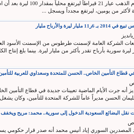
عاود سعر غرام الذهب عيار 21 قيراطاً ليرتفع محليا
مليار ليرة والأرباح مليار
نديز
عات الشركة العامة لإسمنت طرطوس من الإسمنت الأسود الع
11 مليار ليرة سورية بأرباح تقدر بأكثر من مليار ليرة. بينما بلغ إنتاج ال
ي قطاع التأمين الخاص.. الحسن للمتحدة وسعداوي للعربية للتأمين
ص
 أنه جرت الأيام الماضية تعيينات جديدة في قطاع التأمين الخ
يمان الحسن مديراً عاماً للشركة المتحدة للتأمين، وكان يشغل 
 نقل البضائع السعودية الدخول إلى سورية.. محمد: مريح ويخفف 
اص
د المصدرين السوري إياد أنيس محمد أنه صدر قرار حكومي يس