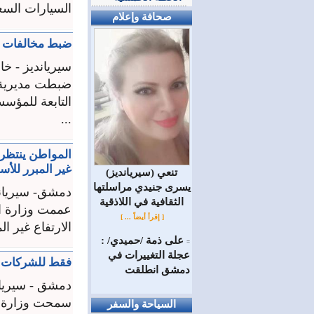
السيارات السع
صحافة وإعلام
ضبط مخالفات ف
سيريانديز - خ
التابعة للمؤس
...
المواطن ينتظر م
غير المبرر للأس
(سيريانديز) تنعي
يسرى جنيدي مراسلتها
دمشق- سيريان
الثقافية في اللاذقية
عممت وزارة ال
[ إقرأ أيضاً ... ]
الارتفاع غير ا
على ذمة /حميدي/ :
=
عجلة التغييرات في
فقط للشركات ال
دمشق انطلقت
دمشق - سيريان
سمحت وزارة ال
السياحة والسفر