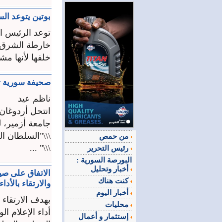
بوتين يتوعد ال
توعد الرئيس ا
خارطة الشرق ا
خلفها لأنها مش
صحيفة سورية تع
ناظم عيد
انتحل أردوغان 
جامعة أزمير، ل
\\\"السلطان ا
من حمص
\\\" ...
رئيس التحرير
البورصة السورية :
أخبار وتحليل
الاتفاق على صيغ
كنت هناك
والارتقاء بالأداء
أخبار اليوم
بهدف الارتقاء 
محليات
أداء الإعلام ا
إستثمار و أعمال