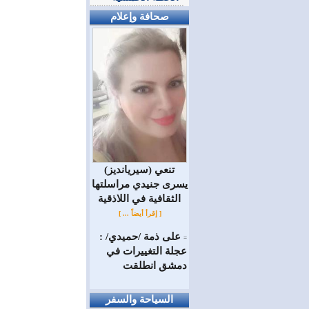
صحافة وإعلام
(سيريانديز) تنعي
يسرى جنيدي مراسلتها
الثقافية في اللاذقية
[ إقرأ أيضاً ... ]
على ذمة /حميدي/ :
=
عجلة التغييرات في
دمشق انطلقت
السياحة والسفر