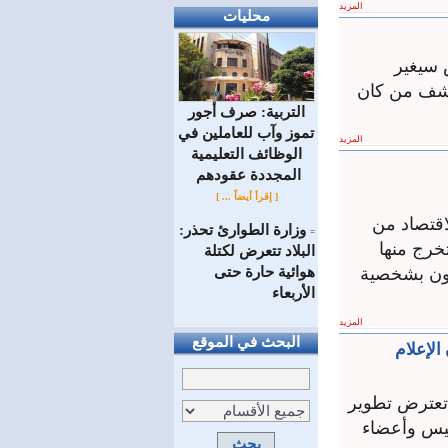
المزيد
محليات
 سيغير
لكشف من كان
التربية: صرف أجور
تموز وآب للعاملين في
المزيد
الوظائف ‏التعليمية
المجددة عقودهم ‏
[ إقرأ أيضاً ... ]
اقتصاد من
وزارة الطوارئ تحذر:
=
تخرج منها
البلاد تتعرض لكتلة
هوائية حارة حتى
جبون بشخصية
الأربعاء
المزيد
البحث في الموقع
الإعلام
ي تعترض تطوير
ئيس وأعضاء