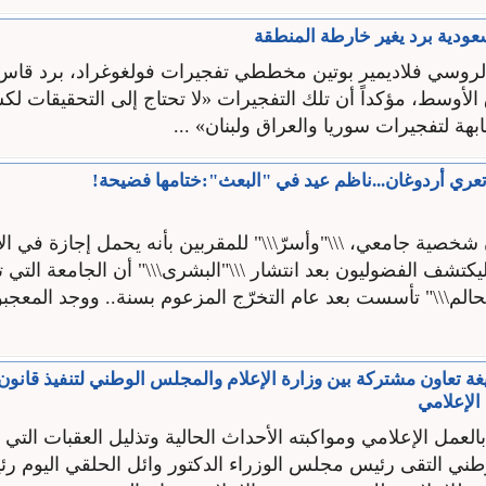
سعودية برد يغير خارطة المنطقة
لروسي فلاديمير بوتين مخططي تفجيرات فولغوغراد، برد قاس
لأوسط، مؤكداً أن تلك التفجيرات «لا تحتاج إلى التحقيقات 
ابهة لتفجيرات سوريا والعراق ولبنان» ...
ري أردوغان...ناظم عيد في "البعث":ختامها فضيحة!
شخصية جامعي، \\\"وأسرّ\\\" للمقربين بأنه يحمل إجازة في ال
يكتشف الفضوليون بعد انتشار \\\"البشرى\\\" أن الجامعة التي 
لحالم\\\" تأسست بعد عام التخرّج المزعوم بسنة.. ووجد المع
ة تعاون مشتركة بين وزارة الإعلام والمجلس الوطني لتنفيذ قانون 
 الإعلامي
بالعمل الإعلامي ومواكبته الأحداث الحالية وتذليل العقبات الت
لوطني التقى رئيس مجلس الوزراء الدكتور وائل الحلقي اليوم ر