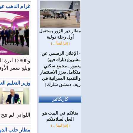
غرام الذهب عيار 21 يرتفع 100 ليرة جديدة في السوق 
مطار دير الزور يستقبل
أول رحلة دولية
[ إقرأ أيضاً ... ]
الإعلان الرسمي عن
=
مشروع (بارك فيو)
و12800 ‏ليرة للشراء.
يعفور.. مجمع سكني
وبلغ سعر الأونصة في 
متكامل يعزز الاستثمار
والتنمية العمرانية في
وزير التعليم ال
ريف دمشق شارك |
كاريكاتير
بقائكم في البيت هو
اللواتي لم تتح 
الحل لسلامتكم
[ إقرأ أيضاً ... ]
مطار حلب الدول