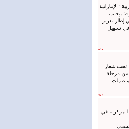
” ‏الإماراتية
ة وحلب‎.‎
ي إطار تعزيز
في ‏تسهيل
المزيد
نظمته ميدغلوبال تحت شعار
 من مرحلة
لمنظمات
المزيد
 المركزية في
 تسعى