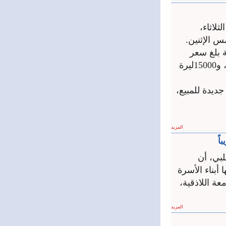
م الثلاثاء،
 بلغ ‏سعر
غرام الذهب عيار 21 قيراطاً ‌‏‌‏15300 ليرة سورية جديدة للمبيع، و15000ليرة
 سعر 13100 ليرة سورية جديدة للمبيع،
المزيد
اً
بي، ‏أن
 أبناء الأسرة
ة اللاذقية،
المزيد