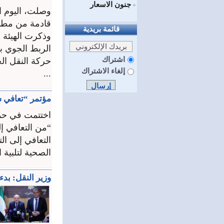
جنون الاسعار
=
وصلت، اليوم ال
قادمة من مطار إ
قائمة بريدية
وذكرت الهيئة ا
الربط الجوي بي
اشتراك
حركة النقل ‏الج
إلغاء الاشتراك
...
مؤتمر “تعافي سوريا 2026” يختتم أعماله بحمص ويؤك
“من التعافي إل
التعافي إلى ال
الصحية لتلبية 
وزير النقل: بدء