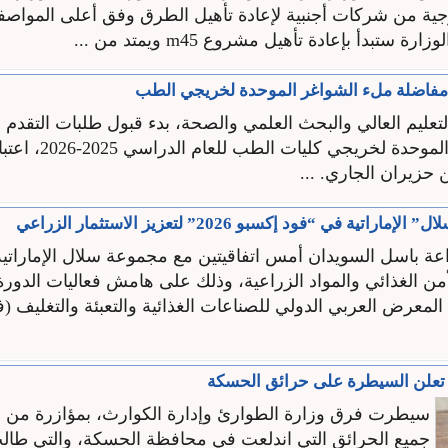
ية من شركات أجنبية لإعادة تأهيل الطرق وفق أعلى المواصف
ة ستبدأ بإعادة تأهيل مشروع m45 ويمتد من ...
 مفاضلة ملء الشواغر الموحدة لخريجي الطب
لتعليم العالي والبحث العلمي والصحة، بدء قبول طلبات التقدم 
ملء الشواغر الموحدة لخري
راتية في “فود إكسبو 2026” لتعزيز الاستثمار الزراعي
راعة باسل السويدان أمس اتفاقيتين مع مجموعة سلال الإمارات
ن الغذائي والمواد الزراعية، وذلك على هامش فعاليات الدورة 
معرض العربي الدولي للصناعات الغذائية والتعبئة والتغليف (ف
 تعلن السيطرة على حرائق الحسكة
سيطرت فرق وزارة الطوارئ وإدارة الكوارث، بمؤازرة من ا
جميع الحرائق التي اندلعت في محافظة الحسكة، والتي طا