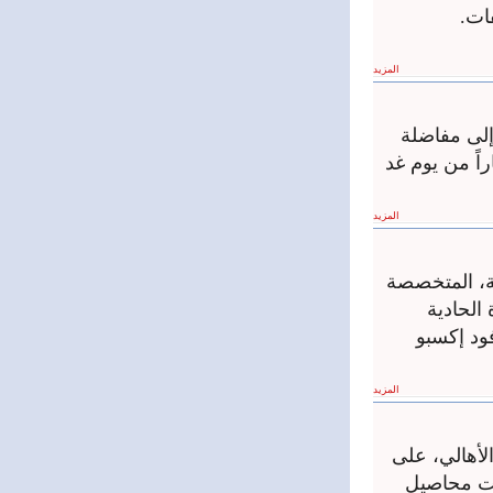
ات.
المزيد
إلى مفاضلة
جي ‏كليات الطب للعام الدراسي 2025-2026، اعتباراً من يوم غد
المزيد
ية، المتخصصة
الحادية
ود إكسبو
المزيد
لأهالي، على
لت محاصيل