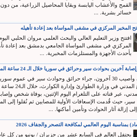
القمح والأعشاب اليابسة وبقايا المحاصيل الزراعية، من دو
خسائر بشرية. ...
تتح المخبر المركزي في مشفى المواساة بعد إعادة تأهيله
افتتح وزير التعليم العالي والبحث العلمي مروان الحلبي اليوم
المركزي في مشفى المواساة الجامعي بدمشق بعد إعادة تأهي
بأحدث الأجهزة والمستلزمات المخبرية. ...
 آخرين بحوادث سير وحرائق في سوريا خلال الـ 24 ساعة الماضية
توفي شخصان وأصيب 30 آخرون، جراء حرائق وحوادث سير في عموم سو
مدني في وزارة الطوارئ وإدارة الكوارث، خلال الـ24 ساعة الماضية.
 حادث سير، حيث قُدمت الإسعافات الأولية للمصابين ثم نُقلوا إلى ا
لى إزالة آثار الحوادث وتأمين أماكنها. ...
د) بمناسبة اليوم العالمي لمكافحة التصحر والجفاف 2026
يحتفل العالم في السابع عشر من حزيران / يونيو من كل عام 