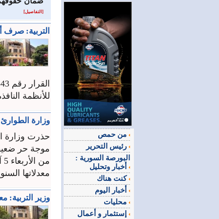
‏ضمان حقوقهم ال
[التفاصيل]
التربية: صرف أج
للأنظمة ‏النافذة‎.‎ ..
وزارة الطوارئ ت
من حمص
حذرت وزارة ال
رئيس التحرير
موجة حر ضعيفة 
البورصة السورية :
من
أخبار وتحليل
معدلاتها السنوية
كنت هناك
أخبار اليوم
وزير التربية: مع
محليات
إستثمار و أعمال