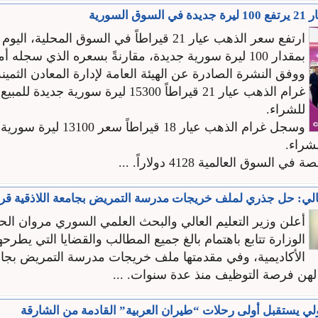
السورية‎
ارتفع سعر الذهب عيار 21 قيراطاً في السوق المحلية، اليو
بمقدار 100 ليرة سورية جديدة، ‏مقارنةً بسعره الذي سجله أمس الإثنين.
ووفق النشرة الصادرة عن الهيئة العامة لإدارة المعادن الثمينة
‏للشراء.
وسجل غرام الذهب عيار 18 قيراطاً
السوق العالمية 4128 دولاراً. ...
عالي: حل جذري لملف خريجات مدرسة التمريض ‏بجامعة اللاذقية قريب
أعلن وزير التعليم العالي والبحث العلمي السوري مروان الحل
الوزارة تتابع باهتمام بالغ جميع المطالب والقضايا التي ‏يطرحها
الأكاديمية، وفي مقدمتها ملف خريجات ‏مدرسة التمريض بجامع
‏لهن فرصة التوظيف منذ عدة سنوات‎.‎ ...
ي يستقبل أولى رحلات “طيران العربية” القادمة من ‌‏الشارقة