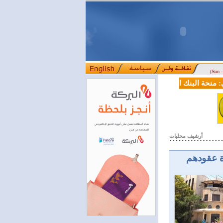
(Sun 
ة البنك الدولي لسورية خطوة أساسية نحو بناء قطاع مالي حديث
لجنة
::::
أرشيف محليات
 عقودهم ‏