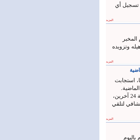
ن تسجيل أي
المزيد
 المخبر
له وتزويده
المزيد
ريا، استجابت
وأفاد الدفاع المدني، عبر قناته على التلغرام اليوم الإثنين، بوفاة شخص وإصابة 24 آخرين،
لمشافي لتلقي
المزيد
باليوم