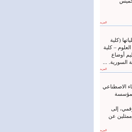
خميس
المزيد
تها (كلية
العلوم – كلية
 الدراسي 2025-2026 ، وذلك لتنظيم أوضاع
السورية. ...
المزيد
اء الاصطناعي
لمؤسسة
قمي، إلى
مثلين عن
المزيد