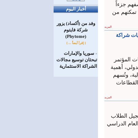
فهم جزءاً
أخبار اليوم
ي تمكنهم من
وفد من (أكساد) يزور
المزيد
شركة فايتوم
وقع اتفاقيات شراكة
(Phytome)
[ إقرأ أيضاً ... ]
سوريا والإمارات
=
ات المؤتمر
تبحثان توسيع مجالات
الشراكة الاستثمارية
 لمعرض دمشق الدولي، أهمية
ية، وتُسهم
القطاعات
المزيد
سجيل الطلاب
لعام الدراسي