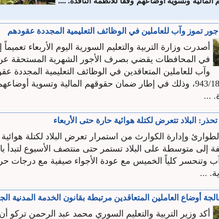
مالية وتسوية أوضاعهم وفقاً للأنظمة ‏النافذة‎.‎ ....
ور تموز وآب للعاملين في الوظائف ‏التعليمية المجددة عقودهم ‏
أصدرت وزارة التربية والتعليم السورية اليوم الأربعاء ‏تعميماً إ
في المحافظات يقضي بصرف ‏الأجور الشهرية المستحقة ع
وآب ‏للعاملين المتعاقدين في الوظائف التعليمية المجددة ‏ع
القرار رقم 943/1843، وذلك في إطار ‏ضمان حقوقهم المالية وتسوية أوضاعه
.
حذر: البلاد تتعرض لكتلة هوائية حارة حتى الأربعاء
طوارئ وإدارة الكوارث من استمرار تعرض البلاد لكتلة هوائية
إلى متوسطة على البلاد تستمر حتى منتصف الأسبوع لتبدأ بالتر
 الأربعاء 5 آب وتنحسر كلياً الخميس مع عودة الأجواء صيفية مع درجات 
. ...
الجة أوضاع العاملين المتعاقدين ‏مرتبطة بقانون الخدمة المدنية الجدي
أكد وزير التربية والتعليم السوري محمد عبد ‏الرحمن تركو أن