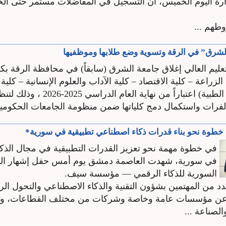
رة اليوم الخميس، أن التسجيل في المفاضلات مستمر حتى ال
طهم ...
لشرق” في الرقة وتسوية وضع طلابها وموظفيها
يم العالي إغلاق جامعة الشرق (سابقاً) في محافظة الرقة بكليا
لزراعة – كلية الاقتصاد – كلية الآداب والعلوم الإنسانية – كلية 
التربية -العلوم الطبية) اعتباراً من نهاية العام
فرات واستكمال دمج كلياتها ضمن منظومة الجامعات الحكومية 
وة نحو بناء قدرات ذكاء اصطناعي تطبيقية في سورية*
في خطوة مهمة نحو تعزيز القدرات التطبيقية في مجال الذك
في سورية، شهدت العاصمة دمشق يوم أمس حفل إشهار ا
السورية للذكاء الرقمي — مؤسسة سيف.
 من المهتمين بشؤون التقنية والذكاء الاصطناعي والتحول الر
عن مؤسسات عامة وخاصة وشركات من مختلف القطاعات، وم
لصناعة ...