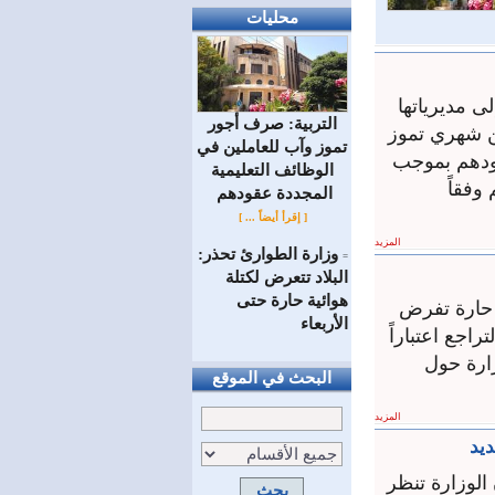
محليات
لى مديرياتها
التربية: صرف أجور
ن شهري تموز
تموز وآب للعاملين في
قودهم بموجب
الوظائف ‏التعليمية
م وفقاً
المجددة عقودهم ‏
[ إقرأ أيضاً ... ]
المزيد
وزارة الطوارئ تحذر:
=
البلاد تتعرض لكتلة
هوائية حارة حتى
 حارة تفرض
الأربعاء
اجع اعتباراً
حرارة حول
البحث في الموقع
المزيد
د ‏
 الوزارة تنظر