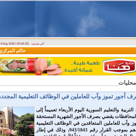
آخر تحديث
- 9 Aug 2026 | 00:40:20)
وزارة الطوارئ تحذر: البلاد تتعرض لكتلة هوائية حارة حتى الأربعاء
حاكم المركزي: منح
رف أجور تموز وآب للعاملين في الوظائف ‏التعليمية المجددة
تربية والتعليم السورية اليوم الأربعاء ‏تعميماً إلى
المحافظات يقضي بصرف ‏الأجور الشهرية المستحقة
وآب ‏للعاملين المتعاقدين في الوظائف التعليمية
المجددة ‏عقودهم بموجب القرار رقم 943/1843، وذلك في إطار