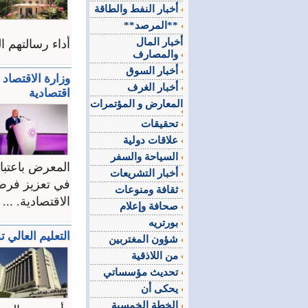
أخبار النفط والطاقة
**المرصد**
أخبار المال
أداء رسالتهم التر
والمصارف
أخبار السوق
أخبار الغرف
اقتصادية
المعارض و المؤتمرات
تحقيقات
علاقات دولية
السياحة والسفر
المعرض باعتبار
أخبار التشريعات
في تعزيز فرص 
ثقافة ومنوعات
الاقتصادية. ...
صحافة وإعلام
بورتريه
التعليم العالي تمدد
شؤون المغتربين
من اللاذقية
تحديث مؤسساتي
يحكى أن
الخطة الخمسية