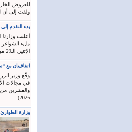
للعروض الخارج
ولفت إلى أن الوزار
بدء التقدم إلى
أعلنت وزارتا ا
الإثنين الـ29 من حزيران الجاري.‏ ...
اتفاقيتان مع “سلال” الإما
وقّع وزير الز
في مجالات الأم
والعشرين من ال
2026). ...
وزارة الطوارئ