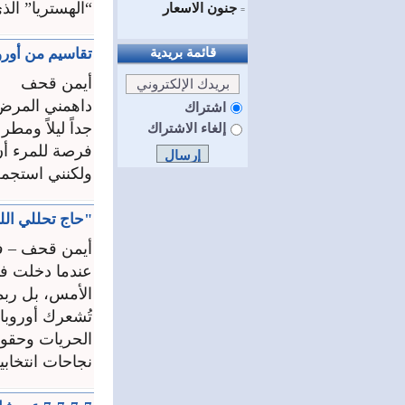
“الهستريا” الذ
جنون الاسعار
=
قائمة بريدية
تقاسيم من أورو
أيمن قحف
داهمني المرض م
اشتراك
جداً ليلاً وم
إلغاء الاشتراك
فرصة للمرء أن
ولكنني استجمع
"حاج تحللي الله
أيمن قحف – في
عندما دخلت فيي
الأمس، بل ربما
تُشعرك أوروبا 
الحريات وحقوق
نجاحات انتخابية