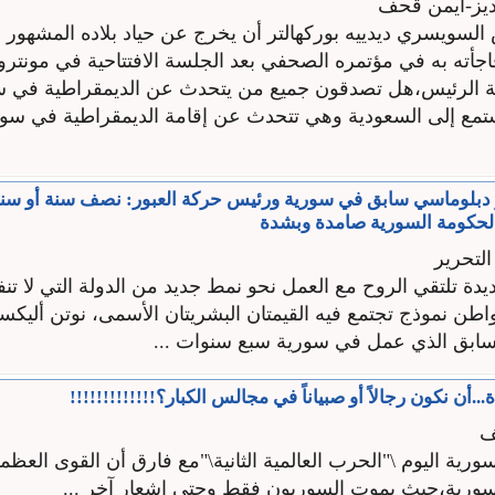
ديز-أيمن قحف
 السويسري ديدييه بوركهالتر أن يخرج عن حياد بلاده المشهور 
أته به في مؤتمره الصحفي بعد الجلسة الافتتاحية في مونترو
ة الرئيس،هل تصدقون جميع من يتحدث عن الديمقراطية في سو
مع إلى السعودية وهي تتحدث عن إقامة الديمقراطية في سور
 دبلوماسي سابق في سورية ورئيس حركة العبور: نصف سنة أو سنة
والحكومة السورية صامدة وبشدة
لتحرير
دة تلتقي الروح مع العمل نحو نمط جديد من الدولة التي لا تنفي
واطن نموذج تجتمع فيه القيمتان البشريتان الأسمى، نوتن أليكسا
سابق الذي عمل في سورية سبع سنوات ...
...أن نكون رجالاً أو صبياناً في مجالس الكبار؟!!!!!!!!!!!!!
ف
سورية اليوم \"الحرب العالمية الثانية\"مع فارق أن القوى العظ
ورية،حيث يموت السوريون فقط وحتى إشعار آخر ...