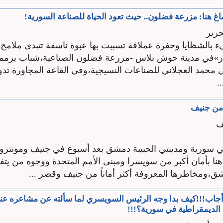
 هنا: مزرعة فضلون.. حيث تعود الحياة للصناعة السورية!
رير
ء بالشظايا وحفرة عملاقة تسببت بها عبوة ناسفة تتبدى ملامح 
ار»في مدينة حوش بلاس -مزرعة فضلون الصناعية،شباب يرمم
 محمد العجلاني للصناعات النسيجية،وفي القاعة المجاورة تدور
.
 من جنيف
ف
سورية ومدينتي الحبيبة دمشق بعد أسبوع في جنيف ومونترو..
نا بأمان أكبر من سويسرا ومبنى الأمم المتحدة ووجوه من يتفا
ق،ومخاطرها المعروفة أكثر أماناً من جنيف وقصر ...
أجاب!!!كيف بدا وجه الرئيس السويسري لما سألته عن مشاعره عن
الديمقراطية في سورية؟!!!