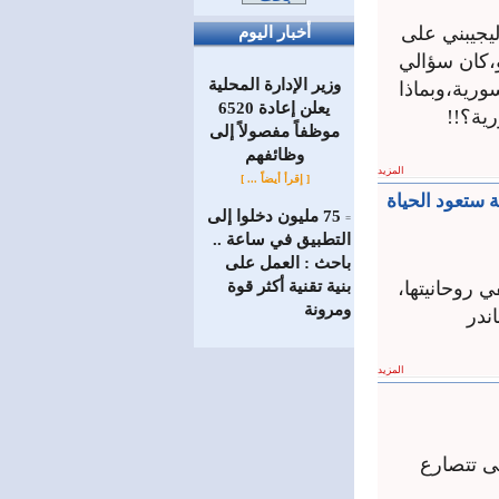
ليجيبني على
أخبار اليوم
،كان سؤالي
وزير الإدارة المحلية
رية،وبماذا
يعلن إعادة 6520
ية؟!!
موظفاً مفصولاً إلى
‏وظائفهم
المزيد
[ إقرأ أيضاً ... ]
 ستعود الحياة
75 مليون دخلوا إلى
=
التطبيق في ساعة ..
باحث : العمل على
 روحانيتها،
بنية تقنية أكثر قوة
ومرونة
ندر
المزيد
مى تتصارع