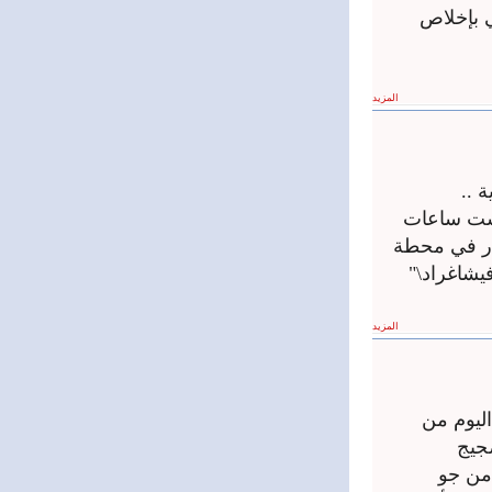
 بإخلاص
المزيد
 ..
 ست ساعات
طار في محطة
يشاغراد\"
المزيد
بورصات وأسواق لعام 2012 .. أكتب اليوم من
ضجيج
 من جو