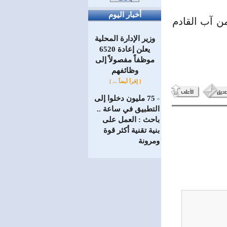
أخبار اليوم
الامتحانات حتى الـ31 من تموز الجاري للفرع الأدبي، والـ3 من آب القادم
وزير الإدارة المحلية
يعلن إعادة 6520
موظفاً مفصولاً إلى
‏وظائفهم
[ إقرأ أيضاً ... ]
75 مليون دخلوا إلى
=
التطبيق في ساعة ..
باحث : العمل على
بنية تقنية أكثر قوة
ومرونة