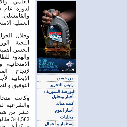
العلمي والأ
والقامشلي
العملية الامتح
وخلال الجول
اللجنة الو
الحسن أهمية
والهدوء للطل
الامتحانية، 
لإنجاح العم
الإيجابية لأج
من حمص
التوفيق والنج
رئيس التحرير
البورصة السورية :
أخبار وتحليل
وكانت امتحان
كنت هناك
أخبار اليوم
عشر من شهر ت
محليات
إستثمار و أعمال
مركزاً في جم