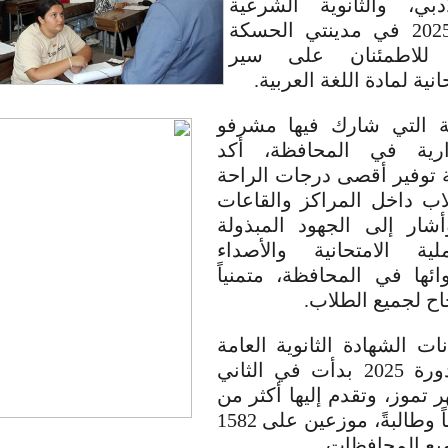
دبي، والثانوية الشرعية
لدورة عام 2025 في مدينتي الحسكة
، للاطمئنان على سير
انية لمادة اللغة العربية.
ة التي شارك فيها مشرفو
زارية في المحافظة، أكد
 توفير أقصى درجات الراحة
اب داخل المراكز والقاعات
وأشار إلى الجهود المبذولة
لية الامتحانية والأصداء
وائها في المحافظة، متمنياً
اح لجميع الطلاب.
ات الشهادة الثانوية العامة
والشرعية لدورة 2025 بدأت في الثاني
موز، وتقدم إليها أكثر من
344,582 طالباً وطالبةً، موزعين على 1582
يع المحافظات.