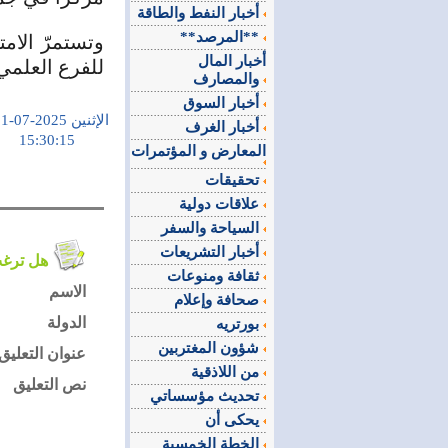
أخبار النفط والطاقة
**المرصد**
أخبار المال
للفرع العلمي، والـ4 منه للثان
والمصارف
أخبار السوق
الإثنين 2025-07-21
أخبار الغرف
15:30:15
المعارض و المؤتمرات
تحقيقات
علاقات دولية
السياحة والسفر
أخبار التشريعات
هل ترغب في التعليق على الموضوع ؟
ثقافة ومنوعات
الاسم
صحافة وإعلام
الدولة
بورتريه
شؤون المغتربين
عنوان التعليق
من اللاذقية
نص التعليق
تحديث مؤسساتي
يحكى أن
الخطة الخمسية