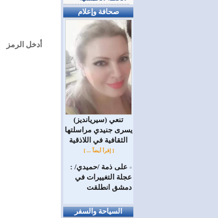
صحافة وإعلام
أدخل الرمز
(سيريانديز) تنعي
يسرى جنيدي مراسلتها
الثقافية في اللاذقية
[ إقرأ أيضاً ... ]
على ذمة /حميدي/ :
=
عجلة التغييرات في
دمشق انطلقت
السياحة والسفر