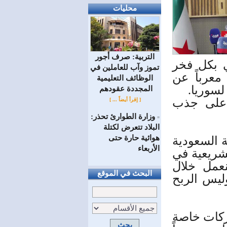
محليات
التربية: صرف أجور
ي بكل فخر
تموز وآب للعاملين في
معرباً عن
الوظائف ‏التعليمية
لسوريا.
المجددة عقودهم ‏
ة على جذب
[ إقرأ أيضاً ... ]
وزارة الطوارئ تحذر:
=
البلاد تتعرض لكتلة
هوائية حارة حتى
ة السعودية
الأربعاء
تشريعية في
عمل خلال
البحث في الموقع
ليس الربح
ركات خاصة