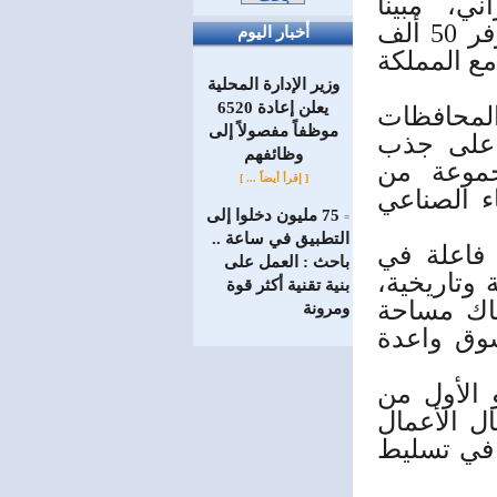
ي، مبيناً
المنتدى السوري السعودي سيسفر عن اتفاقات ستوفر 50 ألف
أخبار اليوم
 المنتدى توقيع 44 اتفاقية مع المملكة
وزير الإدارة المحلية
يعلن إعادة 6520
المحافظات
موظفاً مفصولاً إلى
 على جذب
‏وظائفهم
جموعة من
[ إقرأ أيضاً ... ]
ء الصناعي
75 مليون دخلوا إلى
=
التطبيق في ساعة ..
 فاعلة في
باحث : العمل على
 وتاريخية،
بنية تقنية أكثر قوة
ناك مساحة
ومرونة
وق واعدة
 الأول من
ل الأعمال
ً في تسليط