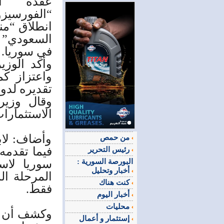
عقده ا
“الفورسي
انطلاق “من
السعودي” ك
في سوريا.
وأكد الوز
واعتزاز كم
تقديره لدور
وقال وزير
الاستثمارا
وأضاف: لاب
من حمص
فيما تقدمه
رئيس التحرير
البورصة السورية :
سوريا لاس
أخبار وتحليل
المرحلة ال
كنت هناك
فقط.
أخبار اليوم
محليات
وكشف أن ه
إستثمار و أعمال