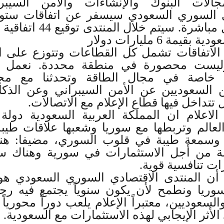
لات البنوك والإنشاءات والأمن السيبران
فرصة عمل مباشرة. سيتم خلال
قيمة 6 مليارات دولار
الاتفاقات تشمل كل القطاعات وتتوزع على 
وليست محصورة في منطقة محددة. نعمل
ت خاصة في مجال الطاقة وتحدثنا مع م
 السعوديين عن الأمن السيبراني وعن الذكا
تداخل فيها قطاع الإعلام مع الاتصالات.
الاعلام ان المملكة العربية السعودية دولة
لعالم وتربطها مع سوريا وشعبها علاقات طيبة
ة وسمعة طيبة في قلوب السوري، مضيفا: ه
ة من أجل الاستثمارات في سورية وهناك س
ات تنافسية قوية.
 أن المنتدى الاقتصادي السوري السعودي هو
ريا ونطمح لأن يكون سنوياً يجتمع فيه رجا
لسعوديين، معتبراً الإعلام يلعب دوراً محوريا
لأثر الإيجابي لهذه الاستثمارات مع السعودية.