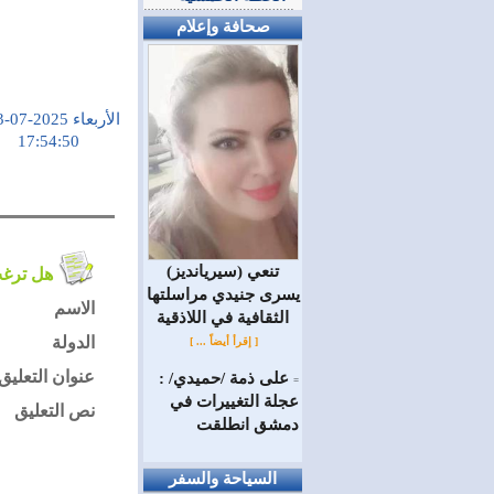
صحافة وإعلام
الأربعاء 2025-07-23
17:54:50
(سيريانديز) تنعي
هل ترغب في التعليق على الموضوع ؟
يسرى جنيدي مراسلتها
الاسم
الثقافية في اللاذقية
الدولة
[ إقرأ أيضاً ... ]
عنوان التعليق
على ذمة /حميدي/ :
=
عجلة التغييرات في
نص التعليق
دمشق انطلقت
السياحة والسفر