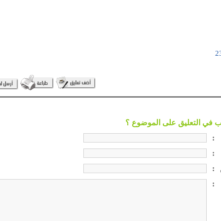
:
:
:
: