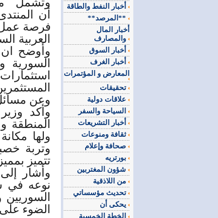
وتشمل مجا
أخبار النفط والطاقة
أن
**المرصد**
أخبار المال
العربية السعودية ب
والمصارف
وأوضح ان 
أخبار السوق
السورية 
أخبار الغرف
استثمارا
المعارض و المؤتمرات
المستثمرين
تحقيقات
وعن مسائل ت
علاقات دولية
وأكد وزير 
السياحة والسفر
المنطقة وا
أخبار التشريعات
ولها مكان
ثقافة ومنوعات
صحافة وإعلام
وتربة خصب
بورتريه
تتميز بمميز
شؤون المغتربين
وأشار إلى
من اللاذقية
نوعه في سو
تحديث مؤسساتي
السوريين وا
يحكى أن
الضوء على ا
الخطة الخمسية