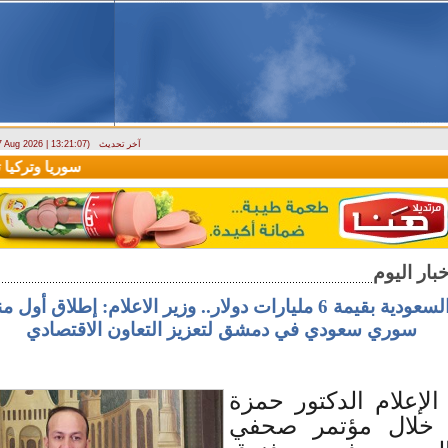
آخر تحديث
 7 Aug 2026 | 13:21:07)
ارتباك في الأسواق.. والمركزي يصدر تعميما جديدا بخصوص استبدال العملة
سوريا وتركيا توق
44 اتفاقية مع السعودية بقيمة 6 مليارات دولار.. وزير الاعلام: إط
سوري سعودي في دمشق لتعزيز التعاون الاقتصادي
الإعلام الدكتور حمزة
خلال مؤتمر صحفي