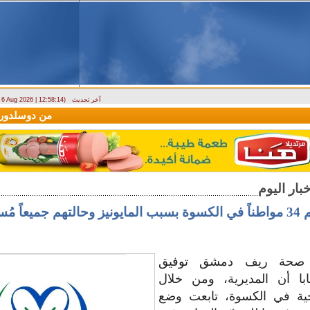
آخر تحديث
- 6 Aug 2026 | 12:58:14)
(سيريانديز) تنعي يسرى جنيدي مراسلتها الثقافية في اللاذقية
وصول أول رحلة لشركة AV Aviation
تهم جميعاً مُستقرّة
صحة ريف دمشق توفيق
ا أن المديرية، ومن خلال
ية في الكسوة، تابعت وضع