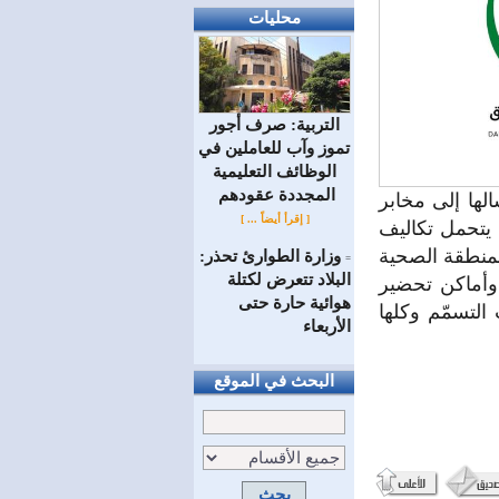
محليات
التربية: صرف أجور
تموز وآب للعاملين في
الوظائف ‏التعليمية
المجددة عقودهم ‏
لها إلى مخابر
[ إقرأ أيضاً ... ]
يتحمل تكاليف
لمنطقة الصحية
وزارة الطوارئ تحذر:
=
البلاد تتعرض لكتلة
وأماكن تحضير
هوائية حارة حتى
توثيق تعرُّض 34 مواطناً لحالات التسمّم وكلها
الأربعاء
البحث في الموقع