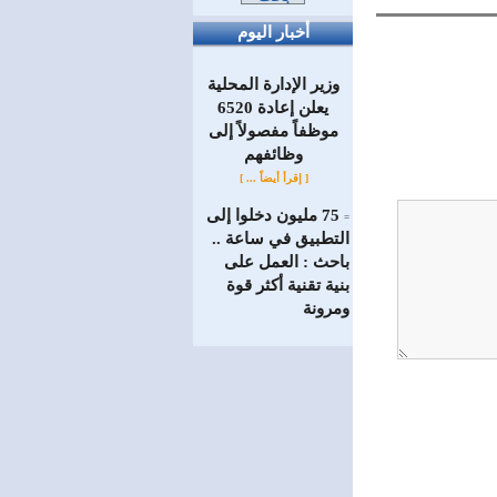
أخبار اليوم
وزير الإدارة المحلية
يعلن إعادة 6520
موظفاً مفصولاً إلى
‏وظائفهم
[ إقرأ أيضاً ... ]
75 مليون دخلوا إلى
=
التطبيق في ساعة ..
باحث : العمل على
بنية تقنية أكثر قوة
ومرونة