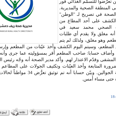
ن تعرّضوا للتسمّم الغذائي فور
ى المنطقة الصحية والمديرية.
لصحة في تصريح لـ "الوطن"
الكشف على أحد المطاع من
ب الصحي محمد سعيد في
أنه مغلق ولا يقدم أي طلبات
طعم وهو مغلق، ولذلك لم يتم
 المطعم، وسيتم اليوم الكشف وأخذ عيّنات من المطعم وإرسا
 وأضاف حسابا: صاحب المطعم أقر بمسؤوليته عما جرى وأنه 
مشفى وقدّم الاعتذار لهم. وأكد مدير الصحة أنه وجّه رئيس ا
ورة المتابعة وأخذ العيّنات وتكثيف الجولات على المطاعم 
الطعام والباعة الجوالين. وبيّن حسابا أنه تم 
 حتى مساء أمس.