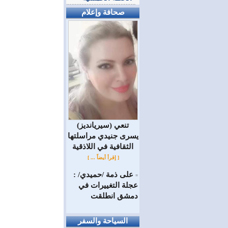
صحافة وإعلام
(سيريانديز) تنعي
يسرى جنيدي مراسلتها
الثقافية في اللاذقية
[ إقرأ أيضاً ... ]
على ذمة /حميدي/ :
=
عجلة التغييرات في
دمشق انطلقت
السياحة والسفر