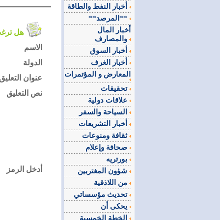
أخبار النفط والطاقة
**المرصد**
أخبار المال
هل ترغب في التعليق على الموضوع ؟
والمصارف
الاسم
أخبار السوق
أخبار الغرف
الدولة
المعارض و المؤتمرات
عنوان التعليق
تحقيقات
نص التعليق
علاقات دولية
السياحة والسفر
أخبار التشريعات
ثقافة ومنوعات
صحافة وإعلام
بورتريه
أدخل الرمز
شؤون المغتربين
من اللاذقية
تحديث مؤسساتي
يحكى أن
الخطة الخمسية