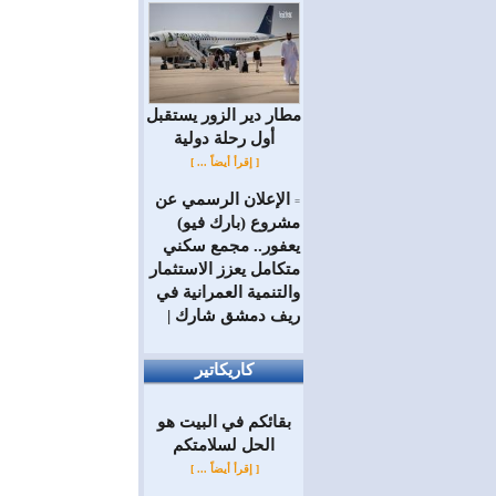
مطار دير الزور يستقبل
أول رحلة دولية
[ إقرأ أيضاً ... ]
الإعلان الرسمي عن
=
مشروع (بارك فيو)
يعفور.. مجمع سكني
متكامل يعزز الاستثمار
والتنمية العمرانية في
ريف دمشق شارك |
كاريكاتير
بقائكم في البيت هو
الحل لسلامتكم
[ إقرأ أيضاً ... ]