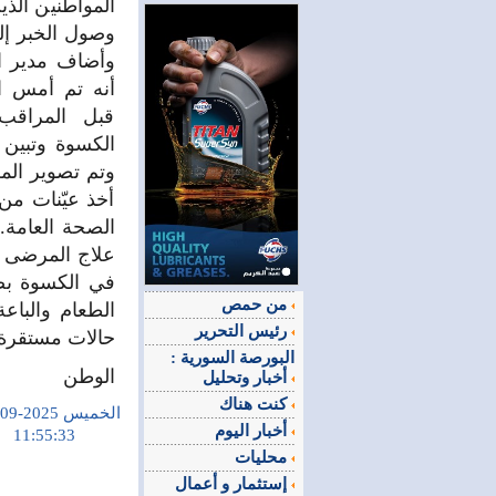
المواطنين الذي
وصول الخبر إل
وأضاف مدير ا
أنه تم أمس 
قبل المراق
الكسوة وتبين 
وتم تصوير الم
أخذ عيّنات من
الصحة العامة.
علاج المرضى ال
في الكسوة بضر
من حمص
رئيس التحرير
حالات مستقرة
البورصة السورية :
الوطن
أخبار وتحليل
كنت هناك
الخميس 2025-09-18
أخبار اليوم
11:55:33
محليات
إستثمار و أعمال