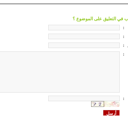
:
:
:
:
: