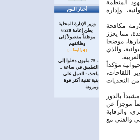
هود المنظمة
نية، وإدارة
أخبار اليوم
وزير الإدارة المحلية
ازمة مكافحة
يعلن إعادة 6520
دة، مما يعزز
موظفاً مفصولاً إلى
ارها، موضحا
‏وظائفهم
وانية، والذي
[ إقرأ أيضاً ... ]
عربية.
75 مليون دخلوا إلى
=
وانية مؤكداً
التطبيق في ساعة ..
دة لتطوير اللقاحات،
باحث : العمل على
من التحديات
بنية تقنية أكثر قوة
ومرونة
شيداً بالدور
اً موجزاً عن
ي، والرقابة
مي والفني مع