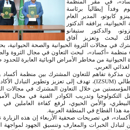
كساد»، في مقر المنظمة
م وفداً إيطالياً برئاسة
نزو كابوتو، المدير العام
الحيوانية، يرافقه الدكتور
وتو، والدكتور ستيفانو
ذلك لبحث وتعزيز آفاق
ترك في مجالات الثروة الحيوانية والصحة الحيوانية، 
 منظمة «أكساد»، لبحث التعاون في مجال الثروة والصح
ة الحيوانية من مخاطر الأمراض الوبائية العابرة للحدو
لغذائي العربي.
ن مذكرة تفاهم للتعاون المشترك بين منظمة أكساد 
الحيوانية الإيطالي (IZSUM)، تهدف إلى تعزيز وتطوير التبادل
 المؤسستين من خلال التعاون المشترك في مجالات الت
ل التكنولوجيا وتدريب الكوادر الفنية في مجال الأم
بيطري، والأمن الحيوي، لرفع كفاءة العاملين في 
مة هذا القطاع في المنطقة العربية.
كساد»، في تصريحات صحفية الأربعاء إن هذه الزيارة ت
 لتبادل الخبرات والمعارف وتنسيق الجهود لمواجهة ال