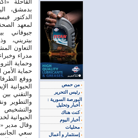
القاحلة «أ
بدمشق، اليو
الدكتور فيسي
لمعهد الصحة 
جيوفاني بيز
بيتريني، و
التعاون المش
مدراء وخبراء
وحماية الثرو
حماية الأمن ا
ووقع الطرفا
من حمص
رئيس التحرير
والتقني بين
البورصة السورية :
والتطوير ونق
أخبار وتحليل
والتشخيص ال
كنت هناك
الحيوانية لخد
أخبار اليوم
وقال مدير «أ
محليات
سعي الجانبين
إستثمار و أعمال