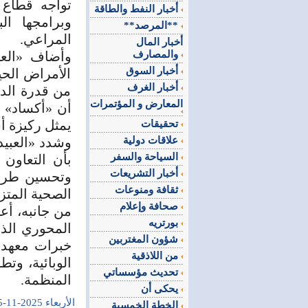
تواجه قطاع 
أخبار النفط والطاقة
وبرامجها ال
**المرصد**
المراعي.
أخبار المال
والمصارف
وأضاف «العب
أخبار السوق
الأمراض الحيو
أخبار الغرف
من قدرة الد
المعارض و المؤتمرات
أن «أكساد» ت
يمثل ركيزة أس
تحقيقات
علاقات دولية
وشدد «العبيد»
السياحة والسفر
أخبار التشريعات
وتحسين طرق 
ثقافة ومنوعات
الصحية المتزا
صحافة وإعلام
من جانبه، أع
بورتريه
المحوري الذي
شؤون المغتربين
خبرات معهد ا
من اللاذقية
الوبائية، وتط
تحديث مؤسساتي
المنظمة.
يحكى أن
الأربعاء 2025-11-05
الخطة الخمسية