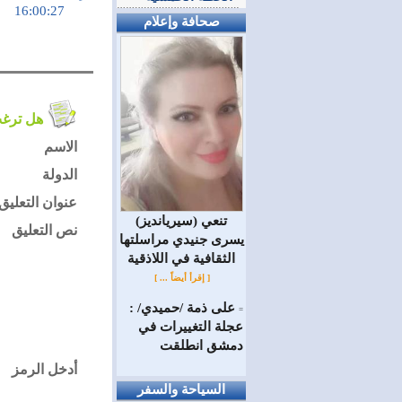
16:00:27
صحافة وإعلام
هل ترغب في التعليق على الموضوع ؟
الاسم
الدولة
عنوان التعليق
(سيريانديز) تنعي
نص التعليق
يسرى جنيدي مراسلتها
الثقافية في اللاذقية
[ إقرأ أيضاً ... ]
على ذمة /حميدي/ :
=
عجلة التغييرات في
دمشق انطلقت
أدخل الرمز
السياحة والسفر