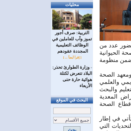
محليات
التربية: صرف أجور
تموز وآب للعاملين في
بحضور عدد من
الوظائف ‏التعليمية
المجددة عقودهم ‏
ة الحيوانية
[ إقرأ أيضاً ... ]
د ضمن منظومة
وزارة الطوارئ تحذر:
=
البلاد تتعرض لكتلة
ومعهد الصحة
هوائية حارة حتى
 الأكاديمي والعلمي
الأربعاء
عليم والبحث
راض المعدية
البحث في الموقع
قطاع الصحة
أتي في إطار
تحديات التي