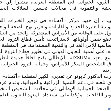
الثروة الحيوانية في المنطقة العربية، مشيرا إلي ج
بحثية والتنموية في مجالات تحسين السلالات الحيوا
يد»، إن جهود مركز «أكساد» في توفير الخبرات الل
انية العابرة للحدود والقارات، وتعزيز نهج الصحة الواح
ول على الوقاية من الأمراض المشتركة والحد من انتش
ضع ضمن أولوياتها الاستراتيجية تأمين قطاع الثروة الحي
اسية للأمن الغذائي والتنمية المستدامة، في المنطقة ال
، على أهمية التعاون الدولي في تطوير قطاع الثروة الحي
بأن التعاون مع معهد «IZSUM» الإيطالي يفتح آفاقاً جدي
التشخيص المبكر للأمراض، وحماية الثروة الحيوانية 
يدة.
رب الدكتور كابوتو عن تقديره الكبير لمنظمة «أكساد»، م
 تلعبه في دعم التنمية الزراعية والحيوانية، وقدم عرض
لصحة الحيوانية الإيطالي في مجالات التشخيص المخبر
وير اللقاحات، مؤكداً على استعداد المعهد للتعاون العل