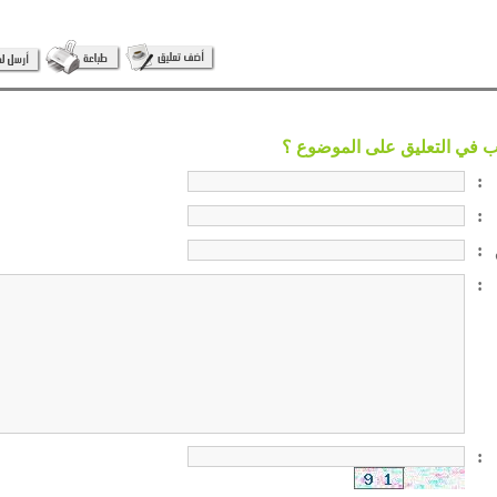
:
:
:
:
: