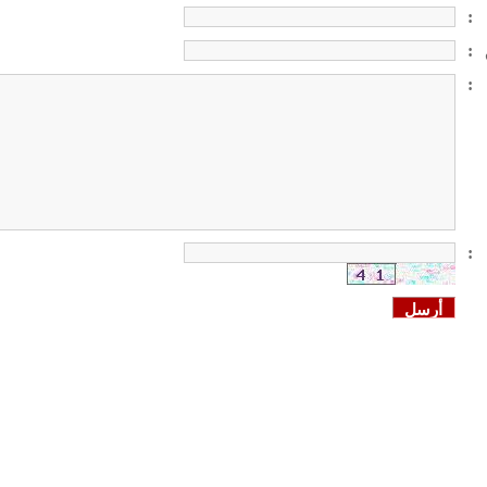
:
:
:
: