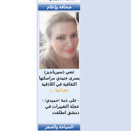
صحافة وإعلام
(سيريانديز) تنعي
يسرى جنيدي مراسلتها
الثقافية في اللاذقية
[ إقرأ أيضاً ... ]
على ذمة /حميدي/ :
=
عجلة التغييرات في
دمشق انطلقت
السياحة والسفر