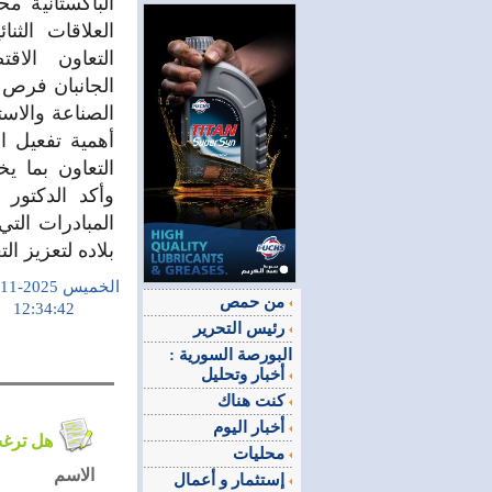
الباكستانية 
العلاقات الثن
التعاون الاق
الجانبان فرص 
الصناعة والاست
أهمية تفعيل ا
التعاون بما ي
وأكد الدكتور
المبادرات الت
بلاده لتعزيز ا
الخميس 2025-11-27
من حمص
12:34:42
رئيس التحرير
البورصة السورية :
أخبار وتحليل
كنت هناك
أخبار اليوم
هل ترغب في التعليق على الموضوع ؟
محليات
الاسم
إستثمار و أعمال