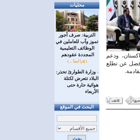
محليات
التربية: صرف أجور
تموز وآب للعاملين في
الوظائف ‏التعليمية
المجددة عقودهم ‏
اكستان، ودعم
[ إقرأ أيضاً ... ]
أفضل عن تطلع
قادمة.
وزارة الطوارئ تحذر:
=
البلاد تتعرض لكتلة
هوائية حارة حتى
الأربعاء
البحث في الموقع