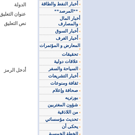
أخبار النفط والطاقة
الدولة
**المرصد**
عنوان التعليق
أخبار المال
نص التعليق
والمصارف
أخبار السوق
أخبار الغرف
المعارض و المؤتمرات
تحقيقات
علاقات دولية
السياحة والسفر
أدخل الرمز
أخبار التشريعات
ثقافة ومنوعات
صحافة وإعلام
بورتريه
شؤون المغتربين
من اللاذقية
تحديث مؤسساتي
يحكى أن
الخطة الخمسية