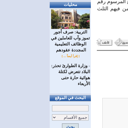
 المرسوم رقم
محليات
 بمن فيهم الثلث
التربية: صرف أجور
تموز وآب للعاملين في
الوظائف ‏التعليمية
المجددة عقودهم ‏
[ إقرأ أيضاً ... ]
وزارة الطوارئ تحذر:
=
البلاد تتعرض لكتلة
هوائية حارة حتى
الأربعاء
البحث في الموقع