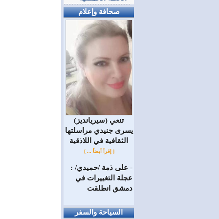
صحافة وإعلام
(سيريانديز) تنعي
يسرى جنيدي مراسلتها
الثقافية في اللاذقية
[ إقرأ أيضاً ... ]
على ذمة /حميدي/ :
=
عجلة التغييرات في
دمشق انطلقت
السياحة والسفر