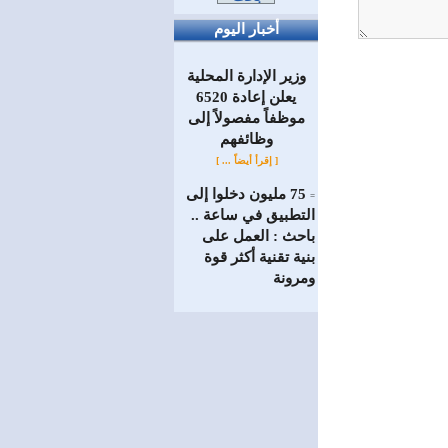
أخبار اليوم
وزير الإدارة المحلية
يعلن إعادة 6520
موظفاً مفصولاً إلى
‏وظائفهم
[ إقرأ أيضاً ... ]
75 مليون دخلوا إلى
=
التطبيق في ساعة ..
باحث : العمل على
بنية تقنية أكثر قوة
ومرونة