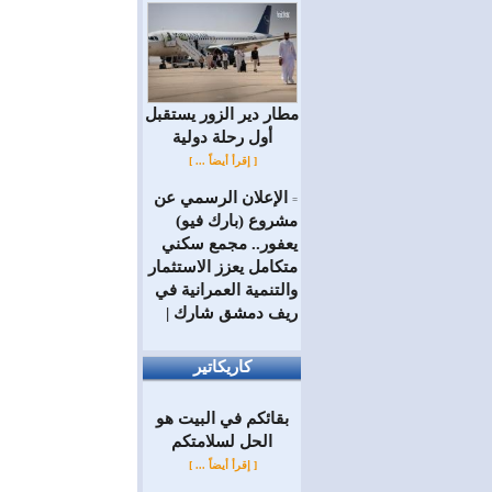
مطار دير الزور يستقبل
أول رحلة دولية
[ إقرأ أيضاً ... ]
الإعلان الرسمي عن
=
مشروع (بارك فيو)
يعفور.. مجمع سكني
متكامل يعزز الاستثمار
والتنمية العمرانية في
ريف دمشق شارك |
كاريكاتير
بقائكم في البيت هو
الحل لسلامتكم
[ إقرأ أيضاً ... ]