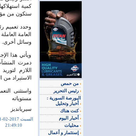
ستكون من مؤس
وحدد تعميم ر
العامة العاملة
وسائل أخرى.
ويأتي هذا الإ
دمرت المنشآت 
اللازم لتوريد
الاستيراد من 
من حمص
واستثنى التعم
رئيس التحرير
مستوياته
البورصة السورية :
أخبار وتحليل
سيريانديز
كنت هناك
أخبار اليوم
السبت 2017-02-11
21:49:10
محليات
إستثمار و أعمال