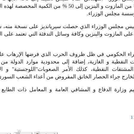
كمية استهلاكها من المازوت و البنزين إلى 50 % من الكمية ال
سة مجلس الوزراء.
ئيس مجلس الوزراء الذي حصلت سيريانديز على نسخة منه، س
 على المازوت والبنزين وكافة وسائل التدفئة التي تعتمد على ا
جراء الحكومي في ظل ظروف الحرب الذي فرضها الإرهاب على ا
النفطية و الغازية، إضافة إلى محدودية موارد الدولة من ا
 المشتقات النفطية، كذلك الأمر الصعوبات"اللوجستية" و الإ
الخارج جراء الحصار الخانق المفروض من أعداء الشعب السوري
يم وزارة الدفاع و المشافي العامة و المعامل ذات الطابع ا