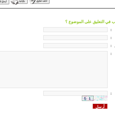
:
:
:
:
: