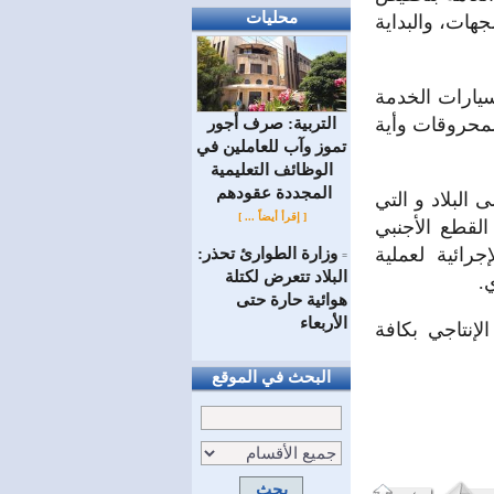
محليات
مخصصة لهذه الجهات، والبداية
يارات الخدمة
لمحروقات وأية
التربية: صرف أجور
تموز وآب للعاملين في
الوظائف ‏التعليمية
المجددة عقودهم ‏
لبلاد و التي
[ إقرأ أيضاً ... ]
لقطع الأجنبي
جرائية لعملية
وزارة الطوارئ تحذر:
=
البلاد تتعرض لكتلة
.
هوائية حارة حتى
الأربعاء
لإنتاجي بكافة
البحث في الموقع