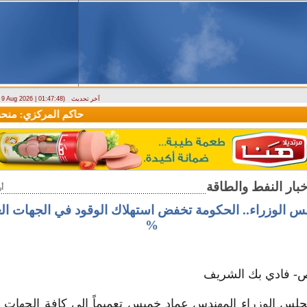
آخر تحديث
- 9 Aug 2026 | 01:47:48)
وزارة الطوارئ تحذر: البلاد تتعرض لكتلة هوائية حارة حتى الأربعاء
حاكم المركزي: منحة ا
أ
%
ص- فادي بك الشريف
س الوزراء المهندس عماد خميس تعميماً إلى كافة الجهات ا