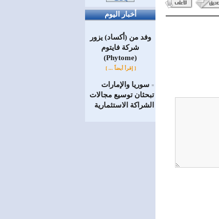
أخبار اليوم
وفد من (أكساد) يزور
شركة فايتوم
(Phytome)
[ إقرأ أيضاً ... ]
سوريا والإمارات
=
تبحثان توسيع مجالات
الشراكة الاستثمارية