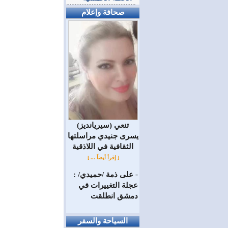
صحافة وإعلام
(سيريانديز) تنعي
يسرى جنيدي مراسلتها
الثقافية في اللاذقية
[ إقرأ أيضاً ... ]
على ذمة /حميدي/ :
=
عجلة التغييرات في
دمشق انطلقت
السياحة والسفر