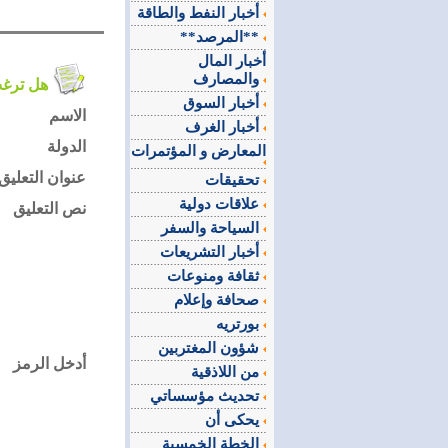
أخبار النفط والطاقة
**المرصد**
أخبار المال
والمصارف
هل ترغب في التعليق على الموضوع ؟
أخبار السوق
الاسم
أخبار الغرف
الدولة
المعارض و المؤتمرات
عنوان التعليق
تحقيقات
علاقات دولية
نص التعليق
السياحة والسفر
أخبار التشريعات
ثقافة ومنوعات
صحافة وإعلام
بورتريه
شؤون المغتربين
أدخل الرمز
من اللاذقية
تحديث مؤسساتي
يحكى أن
الخطة الخمسية