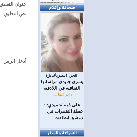
عنوان التعليق
صحافة وإعلام
نص التعليق
أدخل الرمز
(سيريانديز) تنعي
يسرى جنيدي مراسلتها
الثقافية في اللاذقية
[ إقرأ أيضاً ... ]
على ذمة /حميدي/ :
=
عجلة التغييرات في
دمشق انطلقت
السياحة والسفر