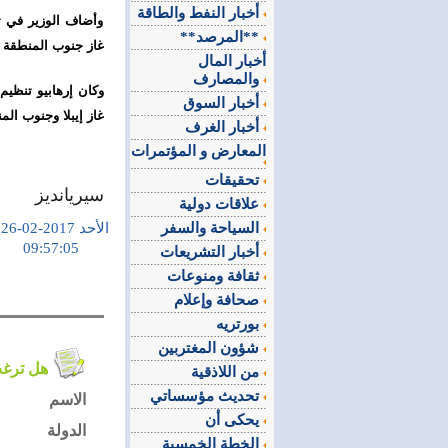
أخبار النفط والطاقة
وأضاف الوزير في تص
**المرصد**
غاز جنوب المنطقة
أخبار المال
والمصارف
وكان إرهابيو تنظي
أخبار السوق
غاز إيبلا وجنوب 
أخبار الغرف
المعارض و المؤتمرات
تحقيقات
سيريانديز
علاقات دولية
السياحة والسفر
الأحد 2017-02-26
09:57:05
أخبار التشريعات
ثقافة ومنوعات
صحافة وإعلام
بورتريه
شؤون المغتربين
هل ترغب في التعليق على الموضوع ؟
من اللاذقية
تحديث مؤسساتي
الاسم
يحكى أن
الدولة
الخطة الخمسية