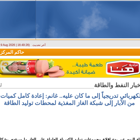
آخر تحديث
- 9 Aug 2026 | 16:49:26)
وزارة الطوارئ تحذر: البلاد تتعرض لكتلة هوائية حارة حتى الأربعاء
حاكم المركزي: 
أ
لكهربائي تدريجياً إلى ما كان عليه.. غانم: إعادة كامل كميات 
من الآبار إلى شبكة الغاز المغذية لمحطات توليد الطاقة
اء اليوم عن بدء إقلاع مجموعات توليد الكهرباء العاملة على الغاز ما سيؤدي بش