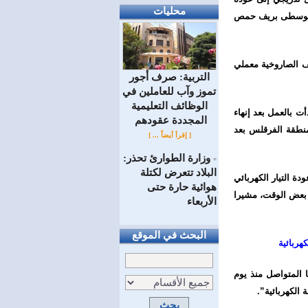
محليات
قة الوسطى بريف حمص
ف الصاروخية معملي
التربية: صرف أجور
تموز وآب للعاملين في
الوظائف ‏التعليمية
ت بالعمل بعد إنهاء
المجددة عقودهم ‏
منطقة الفرقلس بعد
[ إقرأ أيضاً ... ]
وزارة الطوارئ تحذر:
=
البلاد تتعرض لكتلة
ة التيار الكهربائي
هوائية حارة حتى
 بعض الوقت، مشيرا
الأربعاء
البحث في الموقع
هربائية
ا المتواصل منذ يوم
 الكهربائية”.