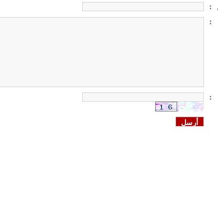
:
:
: