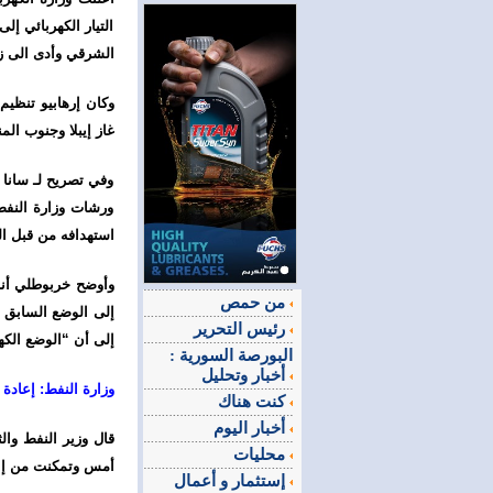
التيار الكهربائي إ
الشرقي وأدى الى زي
وكان إرهابيو تنظي
غاز إيبلا وجنوب 
وفي تصريح لـ سانا 
ورشات وزارة النفط 
استهدافه من قبل ا
وأوضح خربوطلي أنه 
من حمص
إلى الوضع السابق 
رئيس التحرير
إلى أن “الوضع الكهر
البورصة السورية :
أخبار وتحليل
وزارة النفط: إعادة 
كنت هناك
أخبار اليوم
قال وزير النفط وال
محليات
أمس وتمكنت من إعادة
إستثمار و أعمال