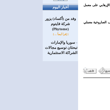
 الإرهابي على معمل
أخبار اليوم
وفد من (أكساد) يزور
ف الصاروخية معملي
شركة فايتوم
(Phytome)
[ إقرأ أيضاً ... ]
سوريا والإمارات
=
تبحثان توسيع مجالات
الشراكة الاستثمارية