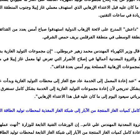
لى ما كان عليه قبل الاعتداء الإرهابي الذي استهدف معملي غاز إيبلا وجنوب المنط
ادة في ساعات التقنين.
م “داعش” المدرج على لائحة الإرهاب الدولية استهدفوا صباح أمس بعدد من القذائ
المنطقة الوسطى في منطقة الفرقلس بريف حمص الشرقي.
قال وزير الكهرباء المهندس محمد زهير خربوطلي.. “إن مجموعات التوليد الغازية بدأ
والثروة المعدنية أعمالها في إصلاح الأضرار التي تعرض لها معمل غاز إيبلا في 
لمجموعات الإرهابية المسلحة يوم أمس بعدة قذائف”.
“عند إعادة المعمل إلى الخدمة عاد ضخ الغاز إلى محطات التوليد الغازية وبدأت عود
بشكل تدريجي لأن إعادة مجموعات التوليد الغازية إلى الخدمة بشكل كامل تستغرق
بائي سيعود اليوم إلى ما كان عليه قبل هذا الاعتداء الإرهابي”.
كامل كميات الغاز المنتجة من الآبار إلى شبكة الغاز المغذية لمحطات توليد الطاقة الك
ثروة المعدنية المهندس علي غانم.. إن الورشات الفنية التابعة للوزارة “أنهت عمله
 كامل كميات الغاز المنتجة من الآبار إلى شبكة الغاز التابعة لمحطات توليد الطاقة