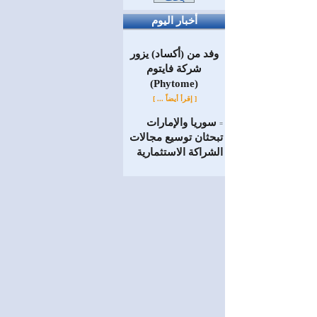
أخبار اليوم
وفد من (أكساد) يزور
شركة فايتوم
(Phytome)
[ إقرأ أيضاً ... ]
سوريا والإمارات
=
تبحثان توسيع مجالات
الشراكة الاستثمارية