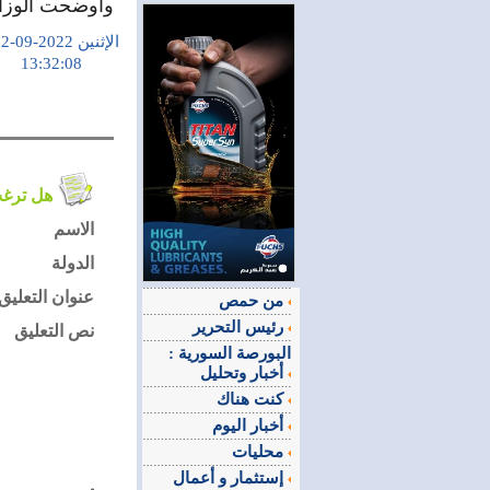
وأوضحت الوزارة
الإثنين 2022-09-12
13:32:08
هل ترغب في التعليق على الموضوع ؟
الاسم
الدولة
عنوان التعليق
من حمص
رئيس التحرير
نص التعليق
البورصة السورية :
أخبار وتحليل
كنت هناك
أخبار اليوم
محليات
إستثمار و أعمال