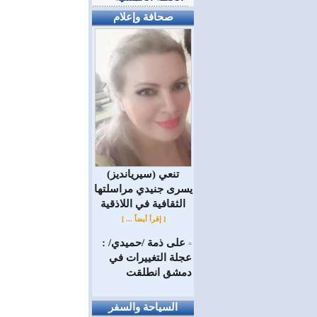
صحافة وإعلام
(سيريانديز) تنعي
يسرى جنيدي مراسلتها
الثقافية في اللاذقية
[ إقرأ أيضاً ... ]
على ذمة /حميدي/ :
=
عجلة التغييرات في
دمشق انطلقت
السياحة والسفر