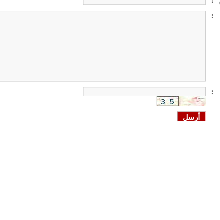
:
:
: