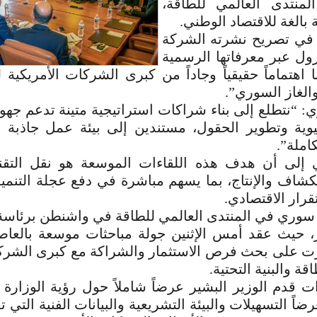
منتدى العالمي للطاقة،
بالغة للاقتصاد الوطني.
 في تصريح نشرته الشركة
رول عبر معرفاتها الرسمية
ا اهتماماً حقيقياً وجاداً من كبرى الشركات الأمريكية 
الغاز السوري”.
: “نتطلع إلى بناء شراكات استراتيجية متينة تدعم جهود
يوية وتطوير الحقول، مستندين إلى بيئة عمل جاذبة و
املة”.
 إلى أن هدف هذه اللقاءات الموسعة هو نقل التقني
كشاف والإنتاج، بما يسهم مباشرة في دفع عجلة التنمي
قرار الاقتصادي.
سوري في المنتدى العالمي للطاقة في واشنطن برئاسة 
، حيث عقد أمس الإثنين جولة مباحثات موسعة بالعاصم
 على بحث فرص الاستثمار والشراكة مع كبرى الشركا
ة والبنية التحتية.
ءات قدم الوزير البشير عرضاً شاملاً حول رؤية الوزارة
اً التسهيلات والبيئة التشريعية والبيانات الفنية التي 