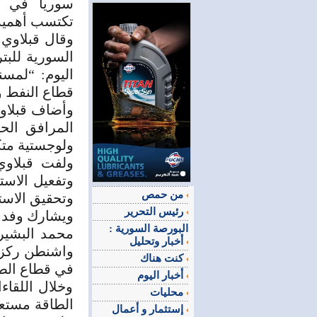
سوريا في ال
تكتسب أهمية 
وقال قبلاوي
السورية للبت
اليوم: “لمسن
قطاع النفط و
وأضاف قبلاوي
المرافق الح
ولوجستية متك
ولفت قبلاوي
وتفعيل الاست
من حمص
وتحقيق الاست
رئيس التحرير
ويشارك وفد 
البورصة السورية :
محمد البشير
أخبار وتحليل
واشنطن ركزت
كنت هناك
في قطاع الطاق
أخبار اليوم
​وخلال اللقا
محليات
الطاقة مستعرض
إستثمار و أعمال