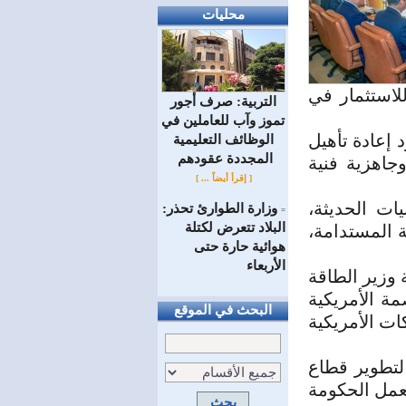
محليات
للاستثمار في
التربية: صرف أجور
تموز وآب للعاملين في
 إعادة تأهيل
الوظائف ‏التعليمية
المجددة عقودهم ‏
جاهزية فنية
[ إقرأ أيضاً ... ]
ات الحديثة،
وزارة الطوارئ تحذر:
=
البلاد تتعرض لكتلة
ة المستدامة،
هوائية حارة حتى
الأربعاء
وزير الطاقة
ة الأمريكية
البحث في الموقع
ت الأمريكية
 لتطوير قطاع
تعمل الحكومة