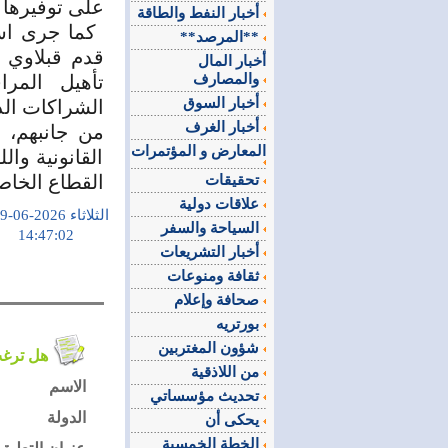
على توفيرها 
أخبار النفط والطاقة
​ كما جرى ا
**المرصد**
قدم قبلاوي ا
أخبار المال
والمصارف
تأهيل المرا
أخبار السوق
الشراكات الد
أخبار الغرف
​من جانبهم،
المعارض و المؤتمرات
القانونية وا
القطاع الخاص 
تحقيقات
علاقات دولية
الثلاثاء 2026-06-09
السياحة والسفر
14:47:02
أخبار التشريعات
ثقافة ومنوعات
صحافة وإعلام
بورتريه
شؤون المغتربين
هل ترغب في التعليق على الموضوع ؟
من اللاذقية
الاسم
تحديث مؤسساتي
الدولة
يحكى أن
الخطة الخمسية