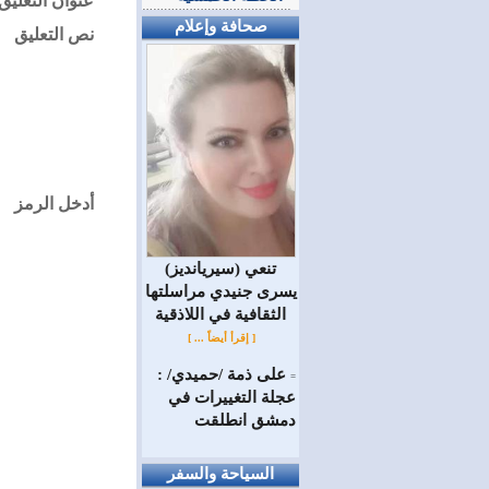
عنوان التعليق
صحافة وإعلام
نص التعليق
أدخل الرمز
(سيريانديز) تنعي
يسرى جنيدي مراسلتها
الثقافية في اللاذقية
[ إقرأ أيضاً ... ]
على ذمة /حميدي/ :
=
عجلة التغييرات في
دمشق انطلقت
السياحة والسفر