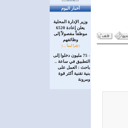
أخبار اليوم
وزير الإدارة المحلية
يعلن إعادة 6520
موظفاً مفصولاً إلى
‏وظائفهم
[ إقرأ أيضاً ... ]
75 مليون دخلوا إلى
=
التطبيق في ساعة ..
باحث : العمل على
بنية تقنية أكثر قوة
ومرونة