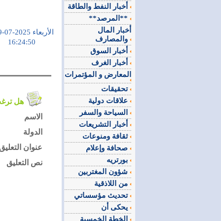
أخبار النفط والطاقة
**المرصد**
أخبار المال
الأربعاء 2025-07-09
والمصارف
16:24:50
أخبار السوق
أخبار الغرف
المعارض و المؤتمرات
تحقيقات
علاقات دولية
هل ترغب في التعليق على الموضوع ؟
السياحة والسفر
الاسم
أخبار التشريعات
الدولة
ثقافة ومنوعات
عنوان التعليق
صحافة وإعلام
بورتريه
نص التعليق
شؤون المغتربين
من اللاذقية
تحديث مؤسساتي
يحكى أن
الخطة الخمسية