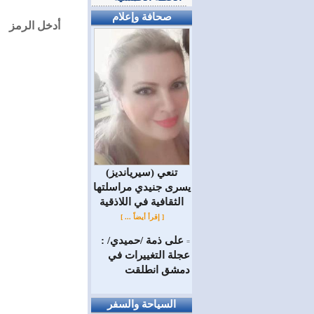
صحافة وإعلام
أدخل الرمز
(سيريانديز) تنعي
يسرى جنيدي مراسلتها
الثقافية في اللاذقية
[ إقرأ أيضاً ... ]
على ذمة /حميدي/ :
=
عجلة التغييرات في
دمشق انطلقت
السياحة والسفر