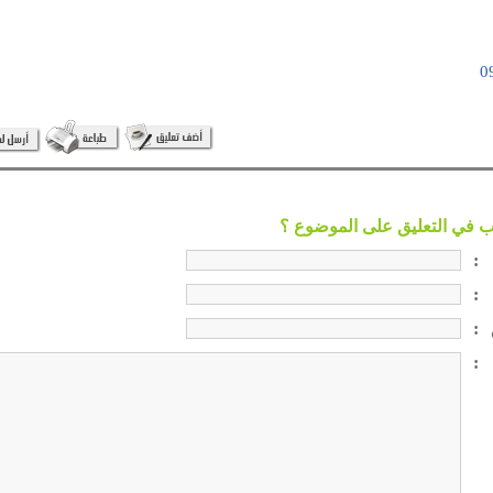
:
:
:
: