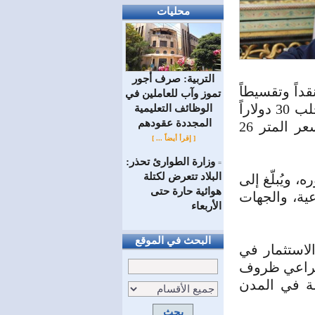
محليات
التربية: صرف أجور
داً وتقسيطاً
تموز وآب للعاملين في
في المدينة الصناعية بعدرا بريف دمشق، وفي مدينة الشيخ نجار بحلب 30 دولاراً
الوظائف ‏التعليمية
المجددة عقودهم ‏
نقداً، و35 دولاراً بالتقسيط، بينما في مدينة حسياء الصناعية بلغ سعر المتر 26
[ إقرأ أيضاً ... ]
وزارة الطوارئ تحذر:
=
البلاد تتعرض لكتلة
، ويُبلّغ إلى
هوائية حارة حتى
ية، والجهات
الأربعاء
البحث في الموقع
الاستثمار في
 يراعي ظروف
ة في المدن