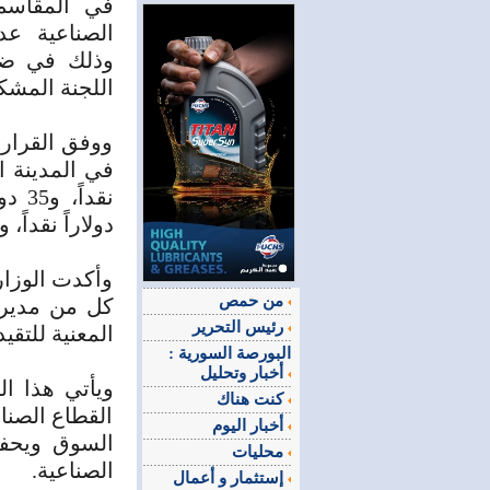
في المقاس
الصناعية عد
وذلك في ضو
اللجنة المشك
ووفق القرار، 
دولاراً نقداً، و30 دولاراً بالتقسيط.
وأكدت الوزارة
من حمص
كل من مديريا
رئيس التحرير
المعنية للتقيد
البورصة السورية :
أخبار وتحليل
ويأتي هذا ال
كنت هناك
القطاع الصنا
أخبار اليوم
السوق ويحفز
محليات
الصناعية.
إستثمار و أعمال