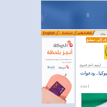
(Thu 
LE من دوسلدورف إلى دمشق
المصرف التجاري السوري يمدّد ساعات العمل حتى الخام
::::
أرشيف أخبار السوق
وكيا.. ودعوات
|
شارك