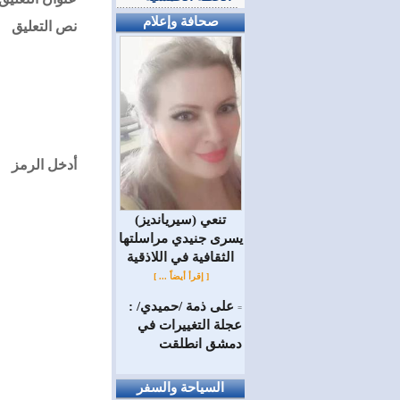
صحافة وإعلام
نص التعليق
أدخل الرمز
(سيريانديز) تنعي
يسرى جنيدي مراسلتها
الثقافية في اللاذقية
[ إقرأ أيضاً ... ]
على ذمة /حميدي/ :
=
عجلة التغييرات في
دمشق انطلقت
السياحة والسفر