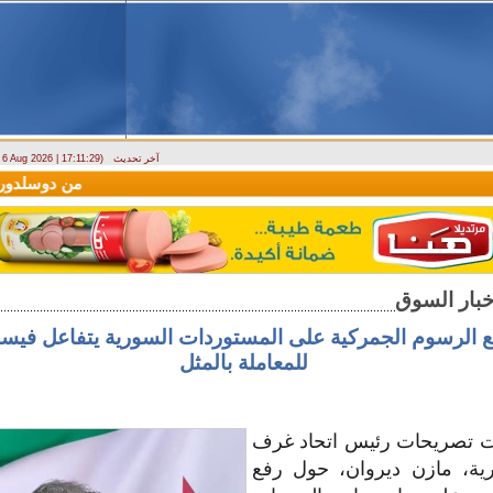
آخر تحديث
- 6 Aug 2026 | 17:11:29)
(سيريانديز) تنعي يسرى جنيدي مراسلتها الثقافية في اللاذقية
وصول أول رحلة لشركة AV Aviation
فع الرسوم الجمركية على المستوردات السورية يتفاعل فيسب
للمعاملة بالمثل
رت تصريحات رئيس اتحاد غرف
رية، مازن ديروان، حول رفع