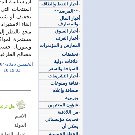
أن سياسة المع
أخبار النفط والطاقة
المنتجات التي
**المرصد**
تخفيف أو تثبي
أخبار المال
إلغاء الاستيرا
والمصارف
أخبار السوق
مجدٍ بالنظر إل
أخبار الغرف
مستمرة لمواكب
المعارض و المؤتمرات
وسوريا، حسب 
مصالح الطرفين
تحقيقات
علاقات دولية
الخميس 2026-04-09
السياحة والسفر
10:19:03
أخبار التشريعات
ثقافة ومنوعات
صحافة وإعلام
بورتريه
شؤون المغتربين
هل ترغب في التعليق على الموضوع ؟
من اللاذقية
الاسم
تحديث مؤسساتي
الدولة
يحكى أن
الخطة الخمسية
عنوان التعليق