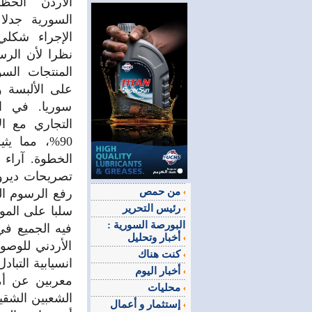
الأردن الحظ
السورية جدلا
الإجراء شكلي
نظرا لأن الر
على الألبسة وا
سوريا. في ا
التجاري مع ال
90%، مما ي
الخطوة. آراء 
تصريحات ديرو
من حمص
رئيس التحرير
سلبا على الموا
البورصة السورية :
فيه الجميع في
أخبار وتحليل
الأردني للوصو
كنت هناك
انسيابية التبا
أخبار اليوم
معربين عن أمل
محليات
الشعبين الشقيق
إستثمار و أعمال