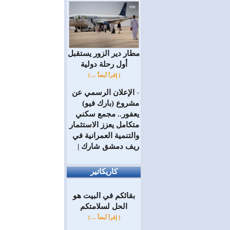
مطار دير الزور يستقبل
أول رحلة دولية
[ إقرأ أيضاً ... ]
الإعلان الرسمي عن
=
مشروع (بارك فيو)
يعفور.. مجمع سكني
متكامل يعزز الاستثمار
والتنمية العمرانية في
ريف دمشق شارك |
كاريكاتير
بقائكم في البيت هو
الحل لسلامتكم
[ إقرأ أيضاً ... ]