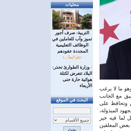
محليات
التربية: صرف أجور
تموز وآب للعاملين في
الوظائف ‏التعليمية
المجددة عقودهم ‏
[ إقرأ أيضاً ... ]
وزارة الطوارئ تحذر:
=
البلاد تتعرض لكتلة
هوائية حارة حتى
الأربعاء
هو ما لا يرغب
يق مع الجانب
البحث في الموقع
ن وتحافظ على
جهود المبذولة،
 لما فيه خير
 بعض المعلقين