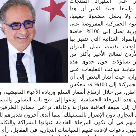
ر على استيراد المنتجات
 واسعا. حيث اعتبر أن هذا
 ولا يحمل مضمونًا حقيقيا،
سوم الجمركية المفروضة على
المنتجات السورية تصل إلى 100%، خاصة
لمواد الغذائية التي تتميز بها
لوقت نفسه، يميل الميزان
أردن لصالح الأخير بأكثر من
ثير تساؤلات حول جدوى هذه
متباينة تنوعت التعليقات على
ان، حيث أشار البعض إلى أن
رفع الرسوم الجمركية إلى 100% قد ينعكس
طن، من خلال ارتفاع أسعار السلع وزيادة الأعباء المعيشية، و
 هذه المرحلة الحساسة. ودعوا إلى فتح باب التشاور والتنس
ل إلى صيغة اتفاقية متوازنة وعادلة، تراعي مصالح الطرفي
دل التجاري دون الإضرار بالمستهلك. بينما أبدى آخرون تقديرهم لل
هم في أن تكون المرحلة القادمة عنوانها الشراكة والتكامل
ين. دعوات لإعادة تقييم السياسات التجارية في المقابل، رأى