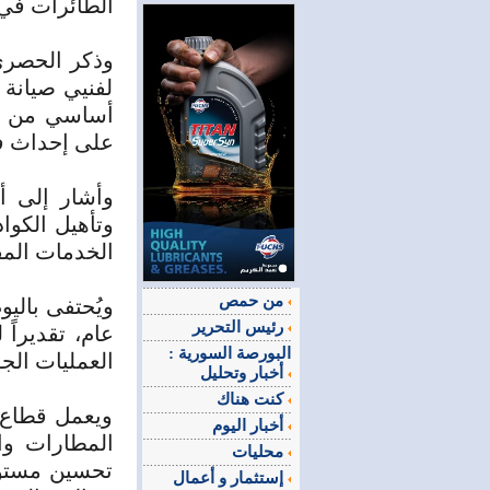
الطائرات في 
لفنيي صيانة ا
أساسي من مس
على إحداث فا
وأشار إلى أ
وتأهيل الكوا
الخدمات المقد
من حمص
ويُحتفى بالي
رئيس التحرير
عام، تقديراً
البورصة السورية :
العمليات الجو
أخبار وتحليل
كنت هناك
ويعمل قطاع 
أخبار اليوم
المطارات وا
محليات
تحسين مستوى
إستثمار و أعمال