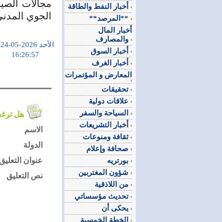
مجالات الصيا
أخبار النفط والطاقة
الجوي المدني
**المرصد**
أخبار المال
والمصارف
الأحد 2026-05-24
أخبار السوق
16:26:57
أخبار الغرف
المعارض و المؤتمرات
تحقيقات
علاقات دولية
السياحة والسفر
هل ترغب في التعليق على الموضوع ؟
أخبار التشريعات
الاسم
ثقافة ومنوعات
الدولة
صحافة وإعلام
عنوان التعليق
بورتريه
شؤون المغتربين
نص التعليق
من اللاذقية
تحديث مؤسساتي
يحكى أن
الخطة الخمسية