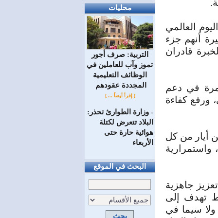
.
محليات
يوم الأحد عبر منصة X بمناسبة اليوم العالمي
يرة أنهم جزء
خبرة قادران
التربية: صرف أجور
تموز وآب للعاملين في
الوظائف ‏التعليمية
المجددة عقودهم ‏
تمرة في دعم
[ إقرأ أيضاً ... ]
، ورفع كفاءة
وزارة الطوارئ تحذر:
=
البلاد تتعرض لكتلة
هوائية حارة حتى
ن أيار من كل
الأربعاء
، واستمرارية
البحث في الموقع
عزيز جاهزية
طط تهدف إلى
ولا سيما في