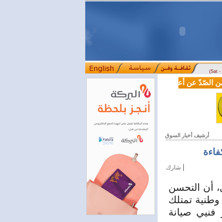
(Sat 
صّدّ عن أعماله.. القاصّ والرّوائي عبد الله النّفاخ يقدّم "تأملات في أد
أرشيف أخبار السوق
فاءة
|
شارك
، أن التحسن
وطنية تمتلك
 فنيي صيانة