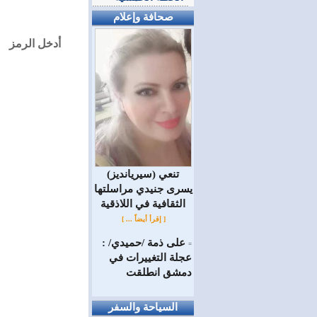
صحافة وإعلام
أدخل الرمز
(سيريانديز) تنعي
يسرى جنيدي مراسلتها
الثقافية في اللاذقية
[ إقرأ أيضاً ... ]
على ذمة /حميدي/ :
=
عجلة التغييرات في
دمشق انطلقت
السياحة والسفر