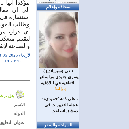
مؤكداً أنها ت
صحافة وإعلام
إلى أن معال
استثماره في ا
وطالب المولو
أي قرار، من
لتقييم منعكس
والصناعة لإشر
الأربعاء 2026-06-03
14:29:36
(سيريانديز) تنعي
يسرى جنيدي مراسلتها
الثقافية في اللاذقية
[ إقرأ أيضاً ... ]
هل ترغب في التعليق على الموضوع ؟
على ذمة /حميدي/ :
=
الاسم
عجلة التغييرات في
دمشق انطلقت
الدولة
عنوان التعليق
السياحة والسفر