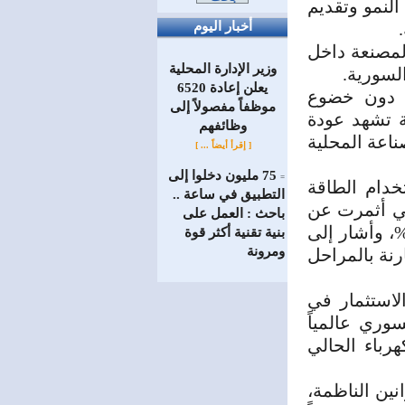
لنمو وتقديم
أخبار اليوم
المصنعة داخل
وزير الإدارة المحلية
السورية.
يعلن إعادة 6520
ت دون خضوع
موظفاً مفصولاً إلى
ة تشهد عودة
‏وظائفهم
ناعة المحلية
[ إقرأ أيضاً ... ]
75 مليون دخلوا إلى
=
دام الطاقة
التطبيق في ساعة ..
لتي أثمرت عن
باحث : العمل على
ء الرسوم والضرائب على الفواتير الكهربائية بنسبة تصل إلى 22%، وأشار إلى
بنية تقنية أكثر قوة
ومرونة
رنة بالمراحل
الاستثمار في
سوري عالمياً
رباء الحالي
نين الناظمة،