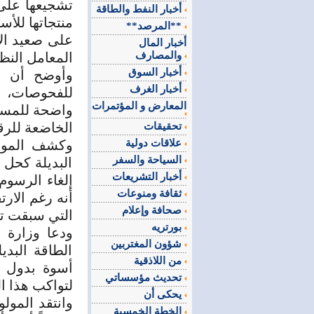
تشجيعها على
أخبار النفط والطاقة
منتجاتها للأسو
**المرصد**
على صعيد الإ
أخبار المال
والمصارف
المعامل النظا
أخبار السوق
وأوضح أن ال
أخبار الغرف
للفحوصات، مم
المعارض و المؤتمرات
واضحة للمسته
الخاضعة للرق
تحقيقات
علاقات دولية
وكشف المولو
السياحة والسفر
البديلة كحل 
أخبار التشريعات
ثقافة ومنوعات
أنه رغم الارت
صحافة وإعلام
التي سبقت تد
بورتريه
ودعا وزارة ا
شؤون المغتربين
الطاقة البدي
من اللاذقية
أسوة بدول مت
تحديث مؤسساتي
لتواكب هذا ا
يحكى أن
وانتقد المول
الخطة الخمسية