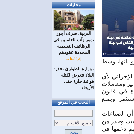
محليات
التربية: صرف أجور
تموز وآب للعاملين في
الوظائف ‏التعليمية
المجددة عقودهم ‏
[ إقرأ أيضاً ... ]
ولياتها، وسط
وزارة الطوارئ تحذر:
=
البلاد تتعرض لكتلة
لإجرائي لأي
هوائية حارة حتى
ليز ومعاملات
الأربعاء
ة في قانون
ستثمر، ويمنع
البحث في الموقع
أن الصناعات
قيد، وحذر من
هم دعمها في