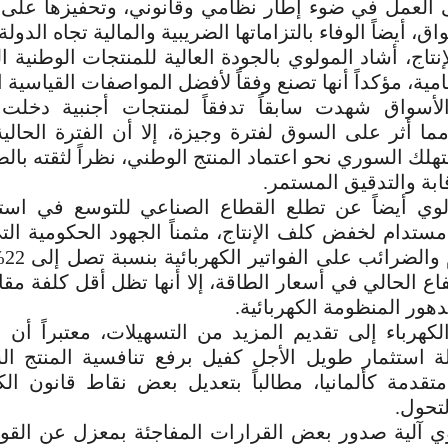
 العمل في ضوء إطار نظامي وقانوني، وتحفيزها على ا
اق، أيضاً الوفاء بالتزاماتها الضريبية والمالية تجاه الدولة.
نتاج، أشاد المولوي بالجودة العالية للمنتجات الوطنية 
مية، مؤكداً أنها تصنع وفقاً لأفضل المواصفات القياسية 
أسواق شهدت سابقاً تدفقاً لمنتجات أجنبية دخل
ا أثر على السوق لفترة وجيزة، إلا أن الفترة الحالي
لك السوري نحو اعتماد المنتج الوطني، نظراً لثقته بالص
ابة والتدقيق المستمر.
ي أيضاً عن تطلع القطاع الصناعي للتوسع في استخ
مستدام لخفض كلف الإنتاج، مثمناً الجهود الحكومية ا
إلغا
فاع الحالي في أسعار الطاقة، إلا أنها تظل أقل كلفة مقا
هور المنظومة الكهربائية.
لكهرباء إلى تقديم المزيد من التسهيلات، معتبراً أن 
لة استثمار طويل الأجل كفيل برفع تنافسية المنتج ال
قدمة كألمانيا، مطالباً بتعديل بعض نقاط قانون الكه
لتحول.
وي آلية صدور بعض القرارات المفاجئة بمعزل عن القوا