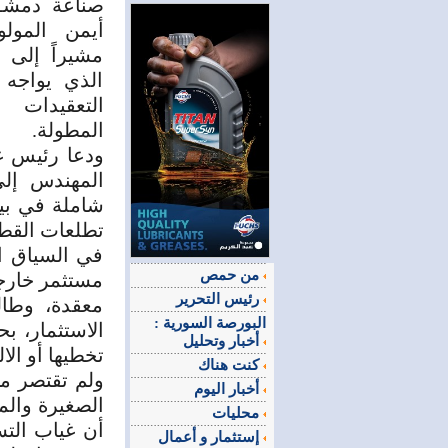
صناعة دمشق
أيمن المول
مشيراً إلى 
الذي يواجه
التعقيدات 
المطولة.
ودعا رئيس غ
المهندس إلى
شاملة في بيئ
تطلعات القطاع
في السياق ا
من حمص
مستثمر خارجي
رئيس التحرير
معقدة، وطال
البورصة السورية :
الاستثمار، ب
أخبار وتحليل
تخطيها أو ال
كنت هناك
ولم تقتصر م
أخبار اليوم
الصغيرة والم
محليات
أن غياب الت
إستثمار و أعمال