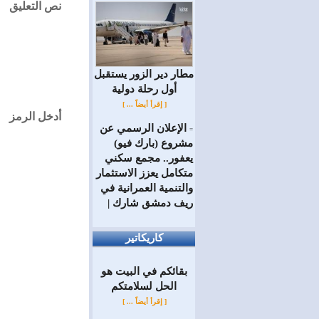
نص التعليق
مطار دير الزور يستقبل
أول رحلة دولية
[ إقرأ أيضاً ... ]
أدخل الرمز
الإعلان الرسمي عن
=
مشروع (بارك فيو)
يعفور.. مجمع سكني
متكامل يعزز الاستثمار
والتنمية العمرانية في
ريف دمشق شارك |
كاريكاتير
بقائكم في البيت هو
الحل لسلامتكم
[ إقرأ أيضاً ... ]