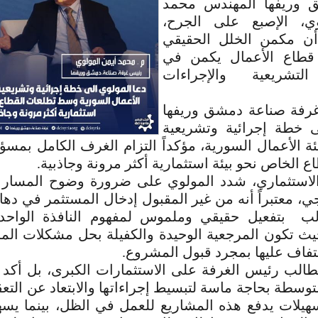
 وريفها المهندس محمد
وي، الإصبع على الجرح،
أن مكمن الخلل الحقيقي
 قطاع الأعمال يكمن في
التشريعية والإجراءات
رفة صناعة دمشق وريفها
 خطة إجرائية وتشريعية
ة الأعمال السورية، مؤكداً التزام الغرف الكامل بمسؤ
 الخاص نحو بيئة استثمارية أكثر مرونة وجاذبية.
لاستثماري، شدد المولوي على ضرورة وضوح المسار ا
، معتبراً أنه من غير المقبول إدخال المستثمر في دها
ب بتفعيل حقيقي وملموس لمفهوم النافذة الواحد
حيث تكون المرجعية الوحيدة والكفيلة بحل مشكلات الم
التفاف عليها بمجرد قبول المشروع.
طالب رئيس الغرفة على الاستثمارات الكبرى، بل أكد 
توسطة بحاجة ماسة لتبسيط إجراءاتها والابتعاد عن التع
سهيلات يدفع هذه المشاريع للعمل في الظل، بينما يس