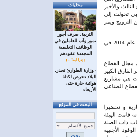
محليات
لثالث والأخير
فهي تحولت إلى
 الترويج ويمر
التربية: صرف أجور
تموز وآب للعاملين في
ففي أحدث تقاريرها، ذكرت الهيئة أنها شملت 58 مشروعا استثماريا خلال عام 2014 في
الوظائف ‏التعليمية
المجددة عقودهم ‏
[ إقرأ أيضاً ... ]
ذ سوى 4 مشاريع فقط في مجال القطاع
وزارة الطوارئ تحذر:
174 مليون ليرة، ما يظهر الفارق الكبير
=
البلاد تتعرض لكتلة
ذت هي مشاريع
هوائية حارة حتى
1 مشروعا في مجال القطاع الصناعي
الأربعاء
البحث في الموقع
ارية و تحضيرا
ه قامت الهيئة
ات ذات الصلة
لوفود الأجنبية