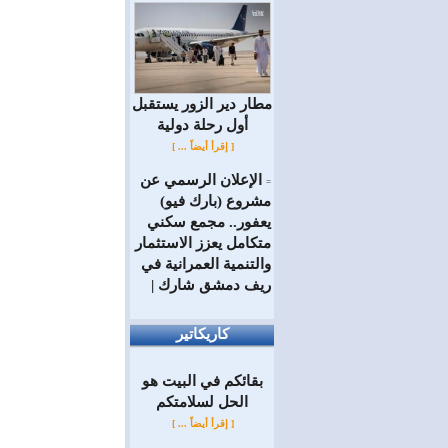
مطار دير الزور يستقبل
أول رحلة دولية
[ إقرأ أيضاً ... ]
الإعلان الرسمي عن
=
مشروع (بارك فيو)
يعفور.. مجمع سكني
متكامل يعزز الاستثمار
والتنمية العمرانية في
ريف دمشق شارك |
كاريكاتير
بقائكم في البيت هو
الحل لسلامتكم
[ إقرأ أيضاً ... ]