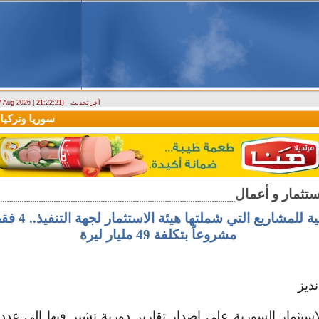
آخر تحديث
 7 Aug 2026 | 21:22:21)
ارتباك في الأسواق.. والمركزي يصدر تعميما جديدا بخصوص استبدال العملة
سوريا وتركيا تو
مشروعاً بتكلفة 49 مليار ليرة
ديز
استثمار السورية على إصدار تقارير دورية تشير فيها إلى عدد 