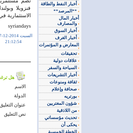
تضم مستثمرين
أخبار النفط والطاقة
فنزويلا وبول
**المرصد**
الاستثمارية في
أخبار المال
والمصارف
syriandays
أخبار السوق
السبت 2014-12-27
أخبار الغرف
21:12:54
المعارض و المؤتمرات
تحقيقات
علاقات دولية
السياحة والسفر
أخبار التشريعات
هل ترغب في التعليق على الموضوع ؟
ثقافة ومنوعات
الاسم
صحافة وإعلام
الدولة
بورتريه
شؤون المغتربين
عنوان التعليق
من اللاذقية
نص التعليق
تحديث مؤسساتي
يحكى أن
الخطة الخمسية