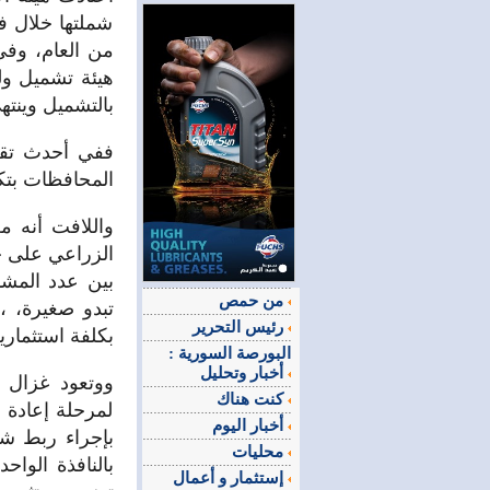
شملتها خلال فت
من العام، وفي 
هيئة تشميل ول
بالتشميل وينتهي
المحافظات بتكلفة استثمار
بين عدد المشا
من حمص
رئيس التحرير
بكلفة استثمارية 15 مليارا و127 مليون 
البورصة السورية :
أخبار وتحليل
ووتعود غزال ل
كنت هناك
لمرحلة إعادة ا
أخبار اليوم
بإجراء ربط ش
محليات
بالنافذة الواح
إستثمار و أعمال