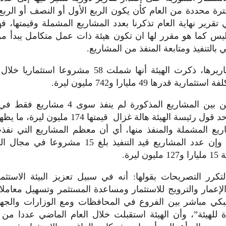
رة محددة من العام كأن يكون الربع الأول أو النصف أو الربع ا
تقرير نهاية العام تذكرنا بعدد المشاريع المشملة وقيمتها، 
يس كما هو مقرر لها ان تكون هيئة ذات عمل متكامل يبدأ من
 بالتنفيذ ومتابعة المنفذ من المشاريع.
ية قدرها 49 مليارا و742 مليون ليرة.
واللافت أنه من بين المشاريع المذكورة لم ينف
الزراعي على حد قول رئيسة الهيئة هالة غزال قيمتها 
ريع المشملة والمنفذ منها، أي أن معظم المشاريع التي نف
تبدو صغيرة، ، وإن عدد المشاريع قيد التنفيذ بلغ 5
ليرة.
تكرر التصريحات بقولها: أنه في سبيل تعزيز البيئة الاستثم
لإعمار والترويج للاستثمار ومساعدة المستثمر وتسهيل معاملات
بكي مباشر بين الفروع في المحافظات ومع الوزارات والجه
دة للهيئة”، وأن الهيئة استقبلت خلال العام الماضي عددا من ا