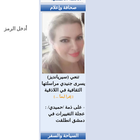
صحافة وإعلام
أدخل الرمز
(سيريانديز) تنعي
يسرى جنيدي مراسلتها
الثقافية في اللاذقية
[ إقرأ أيضاً ... ]
على ذمة /حميدي/ :
=
عجلة التغييرات في
دمشق انطلقت
السياحة والسفر