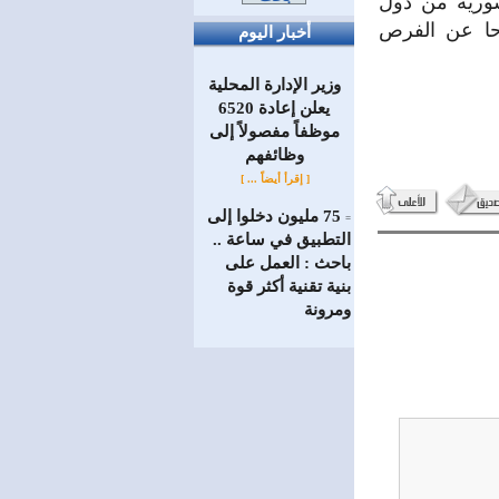
سورية من دول
حا عن الفرص
أخبار اليوم
وزير الإدارة المحلية
يعلن إعادة 6520
موظفاً مفصولاً إلى
‏وظائفهم
[ إقرأ أيضاً ... ]
75 مليون دخلوا إلى
=
التطبيق في ساعة ..
باحث : العمل على
بنية تقنية أكثر قوة
ومرونة