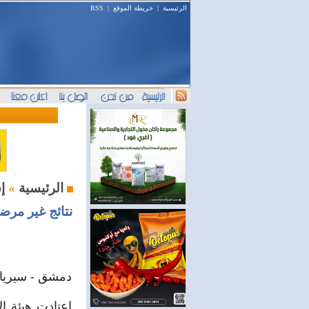
الرئيسية
|
خريطة الموقع
|
RSS
إستثمار و أعمال
الرئيسية
»
دمشق - سيريان
اعتادت هيئة ال