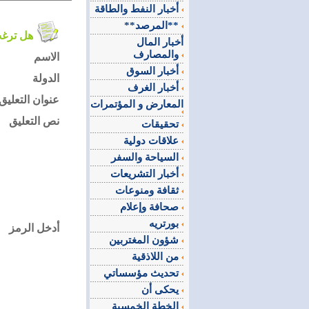
أخبار النفط والطاقة
**المرصد**
هل ترغب في التعليق على الموضوع ؟
أخبار المال
والمصارف
الاسم
أخبار السوق
الدولة
أخبار الغرف
عنوان التعليق
المعارض و المؤتمرات
نص التعليق
تحقيقات
علاقات دولية
السياحة والسفر
أخبار التشريعات
ثقافة ومنوعات
صحافة وإعلام
بورتريه
أدخل الرمز
شؤون المغتربين
من اللاذقية
تحديث مؤسساتي
يحكى أن
الخطة الخمسية