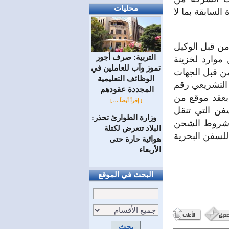
محليات
 السنوات العشرة السابقة بما لا
من قبل الوكيل
التربية: صرف أجور
موارد لخزينة
تموز وآب للعاملين في
من قبل الجهات
الوظائف ‏التعليمية
التشريعي رقم
المجددة عقودهم ‏
دم بعقد موقع من
[ إقرأ أيضاً ... ]
فن التي تنقل
وزارة الطوارئ تحذر:
=
ن شروط الشحن
البلاد تتعرض لكتلة
للسفن البحرية
هوائية حارة حتى
الأربعاء
البحث في الموقع