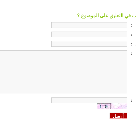
:
:
:
:
: