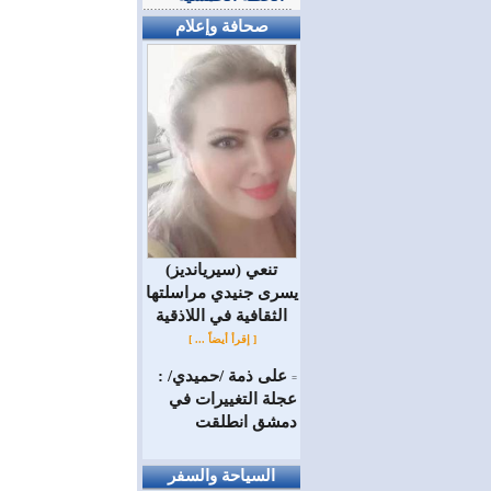
صحافة وإعلام
(سيريانديز) تنعي
يسرى جنيدي مراسلتها
الثقافية في اللاذقية
[ إقرأ أيضاً ... ]
على ذمة /حميدي/ :
=
عجلة التغييرات في
دمشق انطلقت
السياحة والسفر