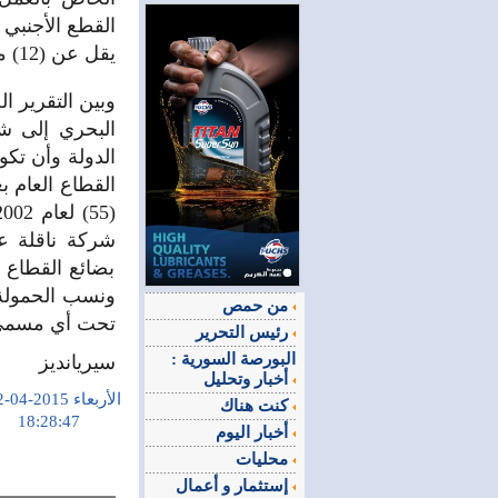
يقل عن (12) مليون دولار .
وبين التقرير ا
البحري إلى شر
الدولة وأن تكو
القطاع العام 
شركة ناقلة ع
بضائع القطاع 
ونسب الحمولة 
من حمص
تحت أي مسمى
رئيس التحرير
البورصة السورية :
سيريانديز
أخبار وتحليل
الأربعاء 2015-04-22
كنت هناك
18:28:47
أخبار اليوم
محليات
إستثمار و أعمال