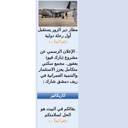
مطار دير الزور يستقبل
أول رحلة دولية
[ إقرأ أيضاً ... ]
الإعلان الرسمي عن
=
مشروع (بارك فيو)
يعفور.. مجمع سكني
متكامل يعزز الاستثمار
والتنمية العمرانية في
ريف دمشق شارك |
كاريكاتير
بقائكم في البيت هو
الحل لسلامتكم
[ إقرأ أيضاً ... ]