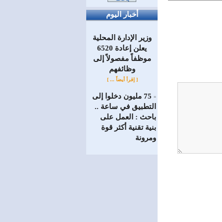
أخبار اليوم
وزير الإدارة المحلية
يعلن إعادة 6520
موظفاً مفصولاً إلى
‏وظائفهم
[ إقرأ أيضاً ... ]
75 مليون دخلوا إلى
=
التطبيق في ساعة ..
باحث : العمل على
بنية تقنية أكثر قوة
ومرونة