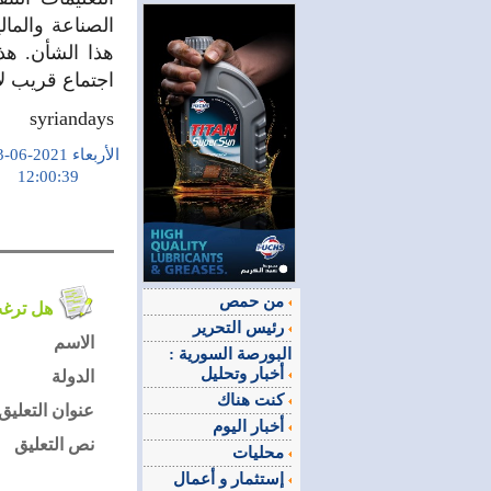
الصناعة والمال
هذا الشأن. هذ
اجتماع قريب لا
syriandays
الأربعاء 2021-06-23
12:00:39
من حمص
هل ترغب في التعليق على الموضوع ؟
رئيس التحرير
الاسم
البورصة السورية :
أخبار وتحليل
الدولة
كنت هناك
عنوان التعليق
أخبار اليوم
نص التعليق
محليات
إستثمار و أعمال