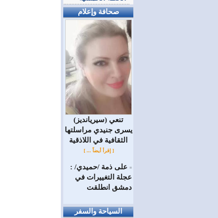
صحافة وإعلام
(سيريانديز) تنعي
يسرى جنيدي مراسلتها
الثقافية في اللاذقية
[ إقرأ أيضاً ... ]
على ذمة /حميدي/ :
=
عجلة التغييرات في
دمشق انطلقت
السياحة والسفر