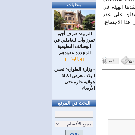
محليات
قدها الهيئة في
اتفاق على عقد
 هذا الاجتماع.
التربية: صرف أجور
تموز وآب للعاملين في
الوظائف ‏التعليمية
المجددة عقودهم ‏
[ إقرأ أيضاً ... ]
وزارة الطوارئ تحذر:
=
البلاد تتعرض لكتلة
هوائية حارة حتى
الأربعاء
البحث في الموقع