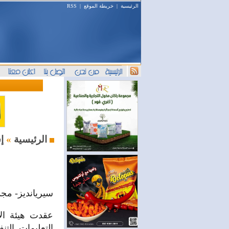
الرئيسية
|
خريطة الموقع
|
RSS
إستثمار و أعمال
الرئيسية
»
سيريانديز- مج
التعليمات الت