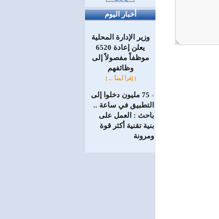
أخبار اليوم
وزير الإدارة المحلية
يعلن إعادة 6520
موظفاً مفصولاً إلى
‏وظائفهم
[ إقرأ أيضاً ... ]
75 مليون دخلوا إلى
=
التطبيق في ساعة ..
باحث : العمل على
بنية تقنية أكثر قوة
ومرونة