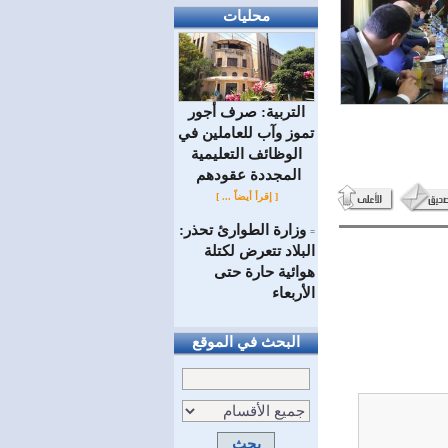
محليات
التربية: صرف أجور
تموز وآب للعاملين في
الوظائف ‏التعليمية
المجددة عقودهم ‏
[ إقرأ أيضاً ... ]
وزارة الطوارئ تحذر:
=
البلاد تتعرض لكتلة
هوائية حارة حتى
الأربعاء
البحث في الموقع