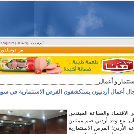
آخر تحديث
- 6 Aug 2026 | 20:04:20)
(سيريانديز) تنعي يسرى جنيدي مراسلتها الثقافية في اللاذقية
وصول أول رحلة لشركة AV Aviation
ال أعمال أردنيون يستكشفون الفرص الاستثمارية في سور
 الاقتصاد والصناعة المهندس
ان؛ مع وفد أردني ضم ممثلين
الأردن؛ الفرص الاستثمارية