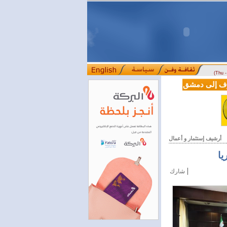
(Thu 
LE من دوسلدورف إلى دمشق
المصرف التجاري السوري يمدّد ساعات العمل حتى الخام
::::
أرشيف إستثمار و أعمال
يا
|
شارك