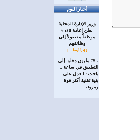
أخبار اليوم
وزير الإدارة المحلية
يعلن إعادة 6520
موظفاً مفصولاً إلى
‏وظائفهم
[ إقرأ أيضاً ... ]
75 مليون دخلوا إلى
=
التطبيق في ساعة ..
باحث : العمل على
بنية تقنية أكثر قوة
ومرونة