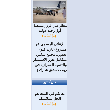
مطار دير الزور يستقبل
أول رحلة دولية
[ إقرأ أيضاً ... ]
الإعلان الرسمي عن
=
مشروع (بارك فيو)
يعفور.. مجمع سكني
متكامل يعزز الاستثمار
والتنمية العمرانية في
ريف دمشق شارك |
كاريكاتير
بقائكم في البيت هو
الحل لسلامتكم
[ إقرأ أيضاً ... ]