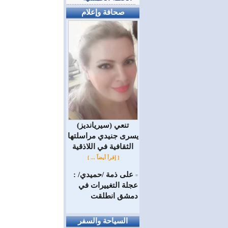
صحافة وإعلام
(سيريانديز) تنعي
يسرى جنيدي مراسلتها
الثقافية في اللاذقية
[ إقرأ أيضاً ... ]
على ذمة /حميدي/ :
=
عجلة التغييرات في
دمشق انطلقت
السياحة والسفر