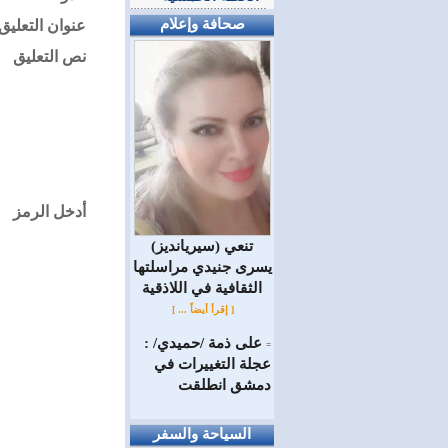
صحافة وإعلام
عنوان التعليق
نص التعليق
أدخل الرمز
(سيريانديز) تنعي
يسرى جنيدي مراسلتها
الثقافية في اللاذقية
[ إقرأ أيضاً ... ]
على ذمة /حميدي/ :
=
عجلة التغييرات في
دمشق انطلقت
السياحة والسفر