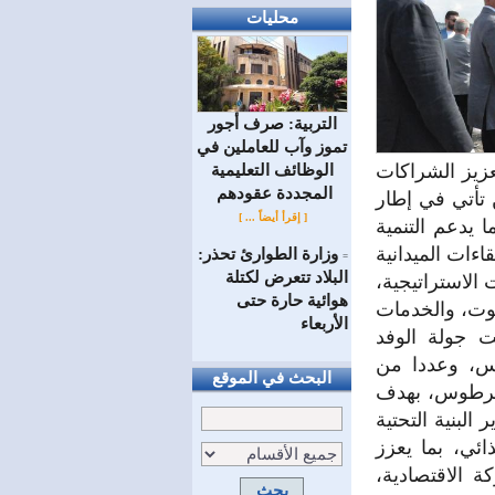
محليات
التربية: صرف أجور
تموز وآب للعاملين في
عزيز الشراكات
الوظائف ‏التعليمية
المجددة عقودهم ‏
 تأتي في إطار
[ إقرأ أيضاً ... ]
 يدعم التنمية
اءات الميدانية
وزارة الطوارئ تحذر:
=
البلاد تتعرض لكتلة
الاستراتيجية،
هوائية حارة حتى
يوت، والخدمات
الأربعاء
ت جولة الوفد
وس، وعددا من
البحث في الموقع
 طرطوس، بهدف
لبنية التحتية
ائي، بما يعزز
 الاقتصادية،