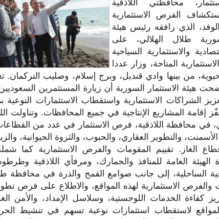
تثمار، محافظتي اللاذقية
كشاف الفرص الاستثمارية
الوفد، الذي رافقه رئيس هيئة
سورية طلال الهلالي، على
صادية والاستثمارية السياحية
استثمارية المتاحة، وزار عددا
يوية، من بينها وادي قنديل، وبرج إسلام، وصليب التركمان. ت
ضحت هيئة الاستثمار السورية أن زيارة المستثمرين السعوديين
عزيز الشراكات الاستثمارية واستقطاب الاستثمارات النوعية بما
فّز إقامة المشاريع الإنتاجية في جميع المحافظات. وتناولت اللق
، في محافظة اللاذقية، فرص الاستثمار في عدد من القطاعات 
سمنت، والتطوير العقاري، والحبوب، والثروة الحيوانية، والز
طاع الغاز. تقييم المقومات والفرص الاستثمارية كما شمل
 الهيئة العامة للمنافذ والجمارك، ومرفأي اللاذقية وطرط
احية الساحلية، إلى جانب صوامع القمح والذرة في محافظة
 والفرص الاستثمارية لهذه المواقع، والاطلاع على فرص تطوير ا
زيز كفاءة الخدمات اللوجستية، وسلاسل الإمداد، والأمن الغذ
لمواقع لاستقطاب استثمارات نوعية تسهم في تنشيط الحركة