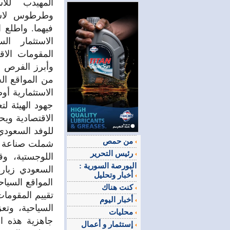
المهيدب للاس
وطرطوس لاست
فيهما. واطلع 
الاستثمار ال
المقومات الاقت
وأبرز الفرص ال
من المواقع الح
الاستثمارية أو
جهود الهيئة لت
الاقتصادية ويح
للوفد السعودي
من حمص
شملت صناعة الأ
رئيس التحرير
اللوجستية، وق
البورصة السورية :
السعودي زيارة
أخبار وتحليل
المواقع السي
كنت هناك
تقييم المقومات
أخبار اليوم
السياحية، وتع
محليات
جاهزية هذه ا
إستثمار و أعمال