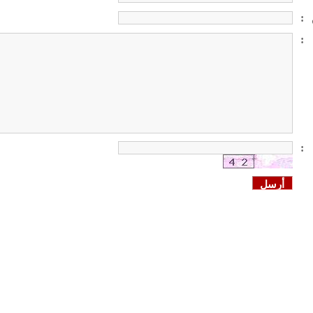
:
:
: