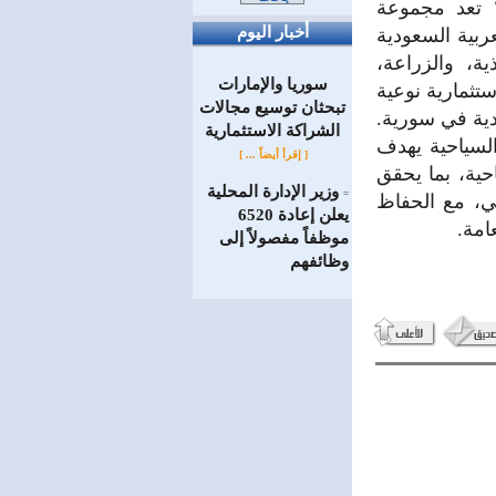
 تعد مجموعة
أخبار اليوم
ربية السعودية
ة، والزراعة،
سوريا والإمارات
تثمارية نوعية
تبحثان توسيع مجالات
دية في سورية.
الشراكة الاستثمارية
لسياحية يهدف
[ إقرأ أيضاً ... ]
احية، بما يحقق
وزير الإدارة المحلية
=
ني، مع الحفاظ
يعلن إعادة 6520
امة.
موظفاً مفصولاً إلى
‏وظائفهم