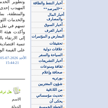
وتطوير الخدم
أخبار النفط والطاقة
المهيدب إحدى 
**المرصد**
والمنطقة، بم
أخبار المال
والمصارف
والخدمات اللو
أخبار السوق
تسهم في نقل ال
أخبار الغرف
وأكدت هيئة ال
المعارض و المؤتمرات
إلى الارتقاء ب
تحقيقات
تنمية اقتصادي
علاقات دولية
على القيمة الو
السياحة والسفر
الأحد 2026-07-05
أخبار التشريعات
15:44:21
ثقافة ومنوعات
صحافة وإعلام
بورتريه
شؤون المغتربين
من اللاذقية
هل ترغب في التعليق على الموضوع ؟
تحديث مؤسساتي
الاسم
يحكى أن
الدولة
الخطة الخمسية