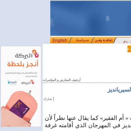
(Fri -
عاون في مجالي التعليم العالي والبحث العلمي
بمرسوم رئاسي.. تعيين مد
::::
أرشيف المعارض و المؤتمرات
|
شارك
قديمة « أم الفقير» كما يقال عنها نظراً لأن
ديز في المهرجان الذي أقامته غرفة