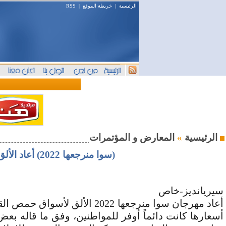
الرئيسية
|
خريطة الموقع
|
RSS
المعارض و المؤتمرات
الرئيسية
»
(سوا منرجعها 2022) أعاد الألق لأسواق حمص ... مشاركون في المهرجان يروون تجربتهم لسيريانديز
سيريانديز-خاص
أعاد مهرجان سوا منرجعها 022
أسعارها كانت دائماً أوفر للمواطنين، وفق ما قاله ب