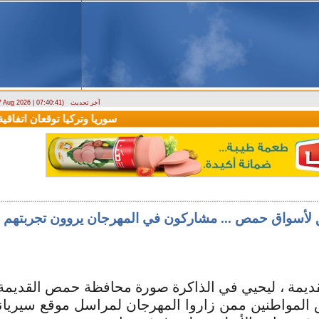
آخر تحديث
 7 Aug 2026 | 07:40:41)
ارتباك في الأسواق.. والمركزي يصدر تعميما جديدا بخصوص استبدال العملة
سوريا وتركيا توقعان اتفاقية ت
2 الألق لأسواق حمص القديمة ، ليحيي في الذاكرة صورة محافظة حمص ال
عض المواطنين ممن زاروا المهرجان لمراسل موقع سيريان