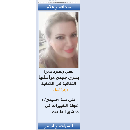
صحافة وإعلام
(سيريانديز) تنعي
يسرى جنيدي مراسلتها
الثقافية في اللاذقية
[ إقرأ أيضاً ... ]
على ذمة /حميدي/ :
=
عجلة التغييرات في
دمشق انطلقت
السياحة والسفر