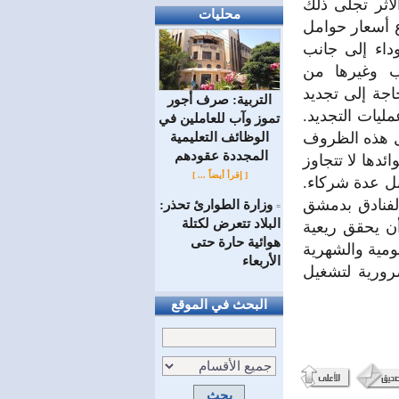
لأثر تجلى ذلك
محليات
ع أسعار حوامل
داء إلى جانب
ئب وغيرها من
اجة إلى تجديد
التربية: صرف أجور
مليات التجديد.
تموز وآب للعاملين في
ل هذه الظروف
الوظائف ‏التعليمية
المجددة عقودهم ‏
دها لا تتجاوز
[ إقرأ أيضاً ... ]
بل عدة شركاء.
لفنادق بدمشق
وزارة الطوارئ تحذر:
=
البلاد تتعرض لكتلة
أن يحقق ريعية
هوائية حارة حتى
ومية والشهرية
الأربعاء
ورية لتشغيل
البحث في الموقع