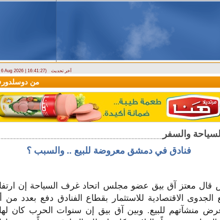
آخر تحديث
- 6 Aug 2026 | 16:41:27)
(سيريانديز) تنعي يسرى جنيدي مراسلتها الثقافية في اللاذقية
وصول أول رحلة لشركة EAV Aviation
فنادق في دمشق معروضة للبيع .. والسبب ؟
ص قال معتز آق بيق عضو مجلس اتحاد غرف السياحة إن ارتف
ع الجدوى الاقتصادية للاستثمار بقطاع الفنادق دفع بعدد من 
 منشآتهم للبيع. وبين آق بيق إن سنوات الحرب كان لها أ