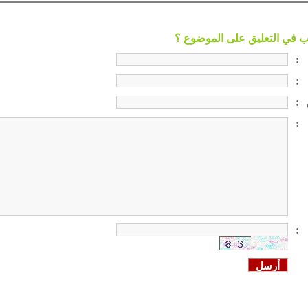
:
:
:
:
: