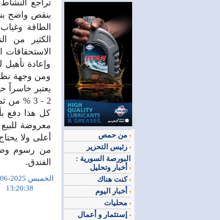
تراجع النشاط ا
بنقص واضح بنس
الطاقة وغياب
الكثير من ال
الاستحقاقات ا
وإعادة تأهيل ل
ومن وجهة نظر 
يعتبر خاسراً ح
2 - 3 % م
كل هذا دفع ب
معروضة للبيع 
من حمص
أعلى ولا يحتاج
رئيس التحرير
من رسوم وضرا
البورصة السورية :
الفندق.
أخبار وتحليل
الخميس 2025-06-05
كنت هناك
13:20:38
أخبار اليوم
محليات
إستثمار و أعمال