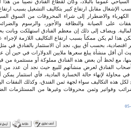
لسياحي عموماً بالبلاد، وكان لقطاع الفنادق نصيباً من هذا ا
ب الإشغال مقابل ارتفاع كبير بتكاليف التشغيل بسبب ارتفا
 الكهرباء والاضطرار إلى شراء المحروقات من السوق السو
نفقات على الصيانة والنظافة والأجور، والرسوم والضرا
لمالية. ويضاف إلى ذلك إن معظم الفنادق استهلكت وباتت بح
كن هذا لم يكن ممكناً بسبب ارتفاع التكاليف اللازمة لإجراء ع
اقتصادية، بحسب آق بيق، نجد أن الاستثمار بالفنادق في مث
يث أن أقل منشأة يبلغ سعرها ملايين الدولارات في حين أن عوائ
ن ثمنها، مع لحظ أن بعض هذه الفنادق مملوكة أو مستثمرة من ق
أصحاب الفنادق لعرض منشآتهم للبيع حيث نجد أن عدد من ا
في محاولة لإنهاء حالة الخسارة المادية، فأي استثمار يمكن 
 لكل هذه التكاليف سواء لجهة ثمن الفندق، وكذلك النفقات الي
ئب وفواتير وثمن محروقات وغيرها من المستلزمات الضر