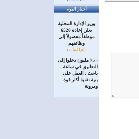
أخبار اليوم
وزير الإدارة المحلية
يعلن إعادة 6520
موظفاً مفصولاً إلى
‏وظائفهم
[ إقرأ أيضاً ... ]
75 مليون دخلوا إلى
=
التطبيق في ساعة ..
باحث : العمل على
بنية تقنية أكثر قوة
ومرونة