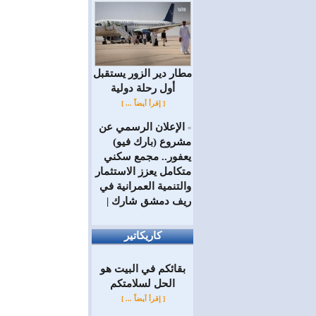
مطار دير الزور يستقبل
أول رحلة دولية
[ إقرأ أيضاً ... ]
الإعلان الرسمي عن
=
مشروع (بارك فيو)
يعفور.. مجمع سكني
متكامل يعزز الاستثمار
والتنمية العمرانية في
ريف دمشق شارك |
كاريكاتير
بقائكم في البيت هو
الحل لسلامتكم
[ إقرأ أيضاً ... ]