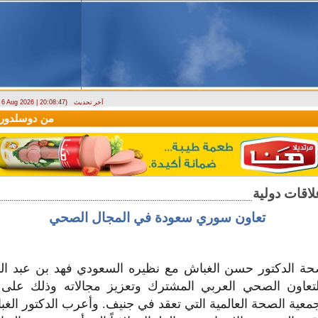
آخر تحديث
- 6 Aug 2026 | 20:08:47)
(سيريانديز) تنعي يسرى جنيدي مراسلتها الثقافية في اللاذقية
وصول أول رحلة لشركة AV Aviation
تعاون سوري سعودة في المجال الصحي
حة الدكتور حسن الغباش مع نظيره السعودي فهد بن عبد ال
تعاون الصحي العربي المشترك وتعزيز مجالاته وذلك عل
ورة الـ 76 لجمعية الصحة العالمية التي تعقد في جنيف. وأعرب الدكتور ال