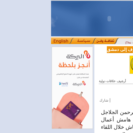
(Thu 
LE من دوسلدورف إلى دمشق
المصرف التجاري السوري يمدّد ساعات العمل حتى الخام
::::
أرشيف علاقات دولية
|
شارك
رحمن الجلاجل
ى هامش أعمال
غباش خلال اللقاء