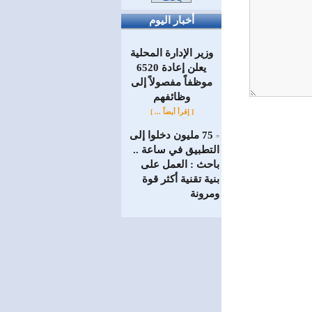
أخبار اليوم
وزير الإدارة المحلية
يعلن إعادة 6520
موظفاً مفصولاً إلى
‏وظائفهم
[ إقرأ أيضاً ... ]
75 مليون دخلوا إلى
=
التطبيق في ساعة ..
باحث : العمل على
بنية تقنية أكثر قوة
ومرونة