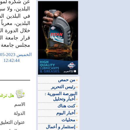
عن شكره لموقف 
البلدين، ولا س
في البلدين ال
البلدين، معرب
قرار جامعة ال
مجلس جامعة ال
الخميس 2023-05-25
12:42:44
من حمص
رئيس التحرير
البورصة السورية :
هل ترغب في التعليق على الموضوع ؟
أخبار وتحليل
الاسم
كنت هناك
أخبار اليوم
الدولة
محليات
عنوان التعليق
إستثمار و أعمال