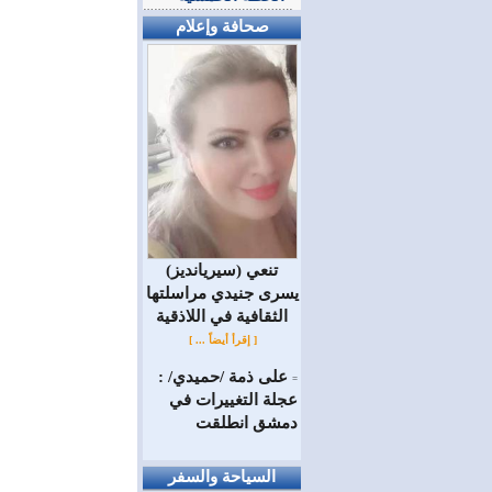
صحافة وإعلام
(سيريانديز) تنعي
يسرى جنيدي مراسلتها
الثقافية في اللاذقية
[ إقرأ أيضاً ... ]
على ذمة /حميدي/ :
=
عجلة التغييرات في
دمشق انطلقت
السياحة والسفر