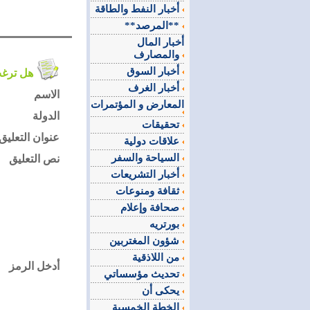
أخبار النفط والطاقة
**المرصد**
أخبار المال
والمصارف
أخبار السوق
هل ترغب في التعليق على الموضوع ؟
أخبار الغرف
الاسم
المعارض و المؤتمرات
الدولة
تحقيقات
عنوان التعليق
علاقات دولية
السياحة والسفر
نص التعليق
أخبار التشريعات
ثقافة ومنوعات
صحافة وإعلام
بورتريه
شؤون المغتربين
من اللاذقية
أدخل الرمز
تحديث مؤسساتي
يحكى أن
الخطة الخمسية