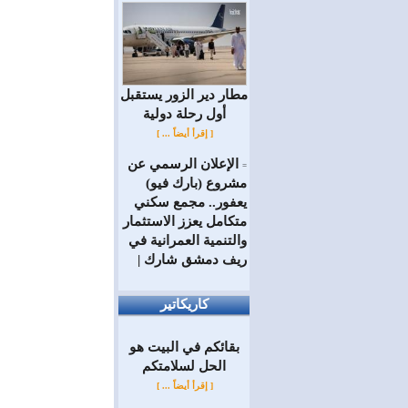
مطار دير الزور يستقبل
أول رحلة دولية
[ إقرأ أيضاً ... ]
الإعلان الرسمي عن
=
مشروع (بارك فيو)
يعفور.. مجمع سكني
متكامل يعزز الاستثمار
والتنمية العمرانية في
ريف دمشق شارك |
كاريكاتير
بقائكم في البيت هو
الحل لسلامتكم
[ إقرأ أيضاً ... ]