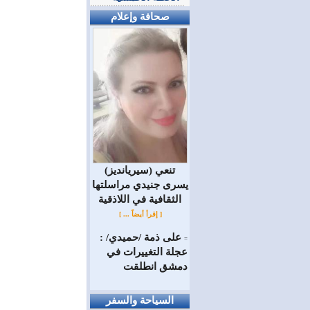
صحافة وإعلام
(سيريانديز) تنعي
يسرى جنيدي مراسلتها
الثقافية في اللاذقية
[ إقرأ أيضاً ... ]
على ذمة /حميدي/ :
=
عجلة التغييرات في
دمشق انطلقت
السياحة والسفر