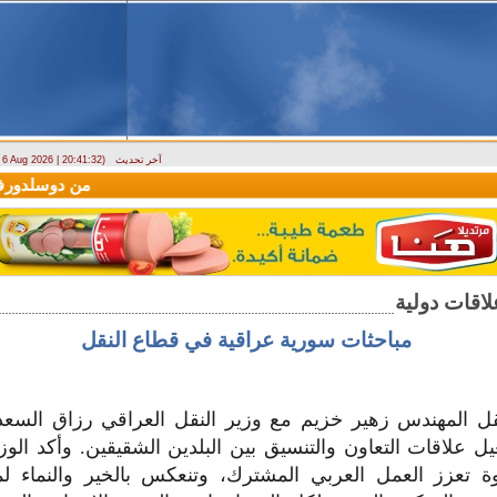
آخر تحديث
- 6 Aug 2026 | 20:41:32)
(سيريانديز) تنعي يسرى جنيدي مراسلتها الثقافية في اللاذقية
وصول أول رحلة لشركة LEAV Aviation
مباحثات سورية عراقية في قطاع النقل
ل المهندس زهير خزيم مع وزير النقل العراقي رزاق السعد
ل علاقات التعاون والتنسيق بين البلدين الشقيقين. وأكد الوز
تعزز العمل العربي المشترك، وتنعكس بالخير والنماء ل