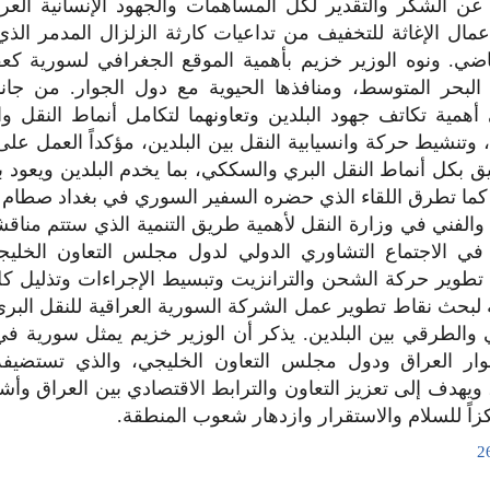
ً عن الشكر والتقدير لكل المساهمات والجهود الإنسانية العر
مال الإغاثة للتخفيف من تداعيات كارثة الزلزال المدمر ال
ي. ونوه الوزير خزيم بأهمية الموقع الجغرافي لسورية كعق
 البحر المتوسط، ومنافذها الحيوية مع دول الجوار. من جانب
أهمية تكاتف جهود البلدين وتعاونهما لتكامل أنماط النقل وا
 وتنشيط حركة وانسيابية النقل بين البلدين، مؤكداً العمل على
يق بكل أنماط النقل البري والسككي، بما يخدم البلدين ويعود بال
. كما تطرق اللقاء الذي حضره السفير السوري في بغداد صطام 
 والفني في وزارة النقل لأهمية طريق التنمية الذي ستتم منا
 في الاجتماع التشاوري الدولي لدول مجلس التعاون الخلي
تطوير حركة الشحن والترانزيت وتبسيط الإجراءات وتذليل كل
ة لبحث نقاط تطوير عمل الشركة السورية العراقية للنقل البر
والطرقي بين البلدين. يذكر أن الوزير خزيم يمثل سورية في
وار العراق ودول مجلس التعاون الخليجي، والذي تستضيفه 
، ويهدف إلى تعزيز التعاون والترابط الاقتصادي بين العراق وأش
اً للسلام والاستقرار وازدهار شعوب المنطقة.