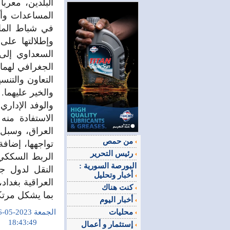
البلدين، معربا
المساعدات وأع
في شباط الماض
وإطلالتها على
السعداوي إلى 
الجغرافي لهما،
التعاون والتنس
والخير عليهما
والوفد الإداري
الاستفادة منه
العراق، وسبل 
من حمص
تواجهها، إضاف
رئيس التحرير
الربط السككي 
البورصة السورية :
النقل لدول ج
أخبار وتحليل
العراقية بغداد
كنت هناك
بما يشكل مرتكز
أخبار اليوم
محليات
الجمعة 2023-05-26
18:43:49
إستثمار و أعمال