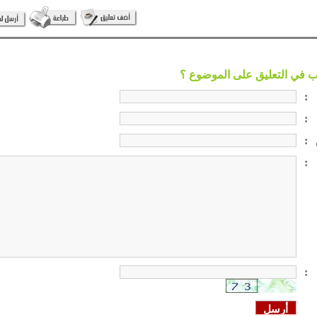
:
:
:
:
: