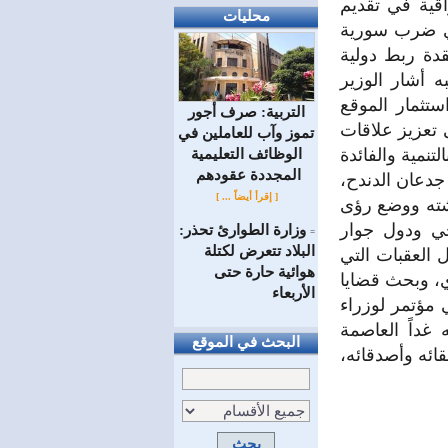
اقية في تقديم
محليات
ذي ضرب سورية
دة ربط دولية
ه أشار الوزير
ستثمار الموقع
التربية: صرف أجور
 تعزيز علاقات
تموز وآب للعاملين في
تنمية والفائدة
الوظائف ‏التعليمية
المجددة عقودهم ‏
جدعان الدندح،
[ إقرأ أيضاً ... ]
قشته ووضع رؤى
جي ودول جوار
وزارة الطوارئ تحذر:
=
البلاد تتعرض لكتلة
 العقبات التي
هوائية حارة حتى
ي، وبحث قضايا
الأربعاء
 مؤتمر لوزراء
غداً العاصمة
البحث في الموقع
قائه وأصدقائه،