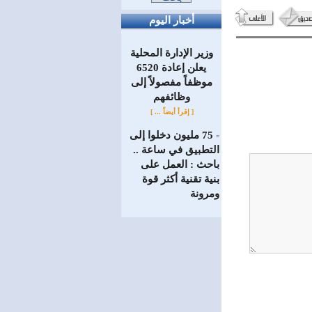
أخبار اليوم
وزير الإدارة المحلية
يعلن إعادة 6520
موظفاً مفصولاً إلى
‏وظائفهم
[ إقرأ أيضاً ... ]
75 مليون دخلوا إلى
=
التطبيق في ساعة ..
باحث : العمل على
بنية تقنية أكثر قوة
ومرونة