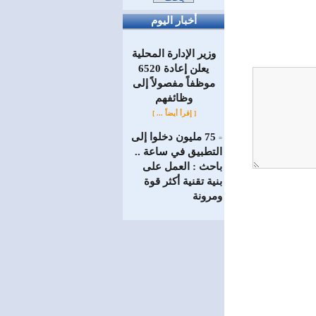
أخبار اليوم
وزير الإدارة المحلية
يعلن إعادة 6520
موظفاً مفصولاً إلى
‏وظائفهم
[ إقرأ أيضاً ... ]
75 مليون دخلوا إلى
=
التطبيق في ساعة ..
باحث : العمل على
بنية تقنية أكثر قوة
ومرونة