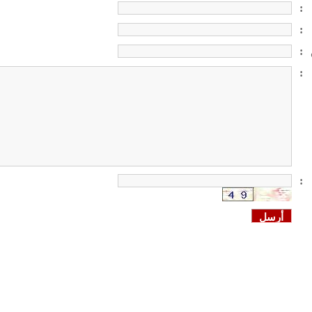
:
:
:
:
: