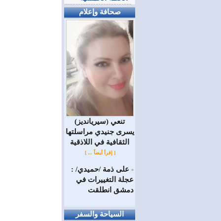
صحافة وإعلام
(سيريانديز) تنعي
يسرى جنيدي مراسلتها
الثقافية في اللاذقية
[ إقرأ أيضاً ... ]
على ذمة /حميدي/ :
=
عجلة التغييرات في
دمشق انطلقت
السياحة والسفر