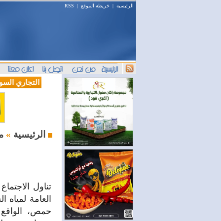
الرئيسية
|
خريطة الموقع
|
RSS
(سيريانديز) تنعي يسرى جنيدي مراسلتها الثقافية في اللاذقية
وصول أول رحلة لشركة LEAV Aviation من دوسلدورف إلى دمشق
المصرف التجاري السوري ي
::::
محليات
الرئيسية
»
تناول الاجتما
العامة لمياه 
حمص، الواقع