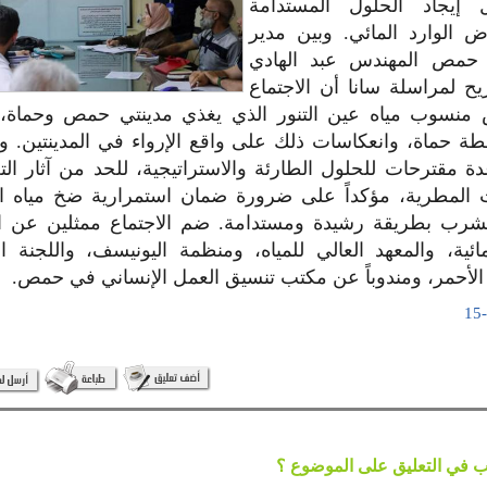
 إيجاد الحلول المستدامة
ض الوارد المائي. وبين مدير
حمص المهندس عبد الهادي
 لمراسلة سانا أن الاجتماع
منسوب مياه عين التنور الذي يغذي مدينتي حمص وحماة، و
ة حماة، وانعكاسات ذلك على واقع الإرواء في المدينتين. و
 مقترحات للحلول الطارئة والاستراتيجية، للحد من آثار التغ
ت المطرية، مؤكداً على ضرورة ضمان استمرارية ضخ مياه ا
شرب بطريقة رشيدة ومستدامة. ضم الاجتماع ممثلين عن المو
ائية، والمعهد العالي للمياه، ومنظمة اليونيسف، واللجنة ا
 الأحمر، ومندوباً عن مكتب تنسيق العمل الإنساني في حمص.