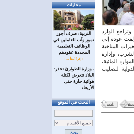
محليات
تراجع الوارد
التربية: صرف أجور
لفت عودة إلى
تموز وآب للعاملين في
يرات المناخية
الوظائف ‏التعليمية
المجددة عقودهم ‏
لشرب، وإدارة
[ إقرأ أيضاً ... ]
ارد المائية،
لدولية للصليب
وزارة الطوارئ تحذر:
=
البلاد تتعرض لكتلة
هوائية حارة حتى
الأربعاء
البحث في الموقع