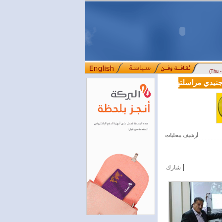
(Thu 
سعر الذهب ينخفض 100 ليرة في السوق السورية‌‏ ‏
أرشيف محليات
|
شارك