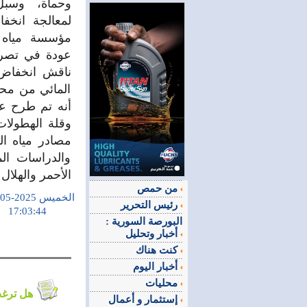
وحماة، وسبل
لمعالجة انخفا
مؤسسة مياه 
عودة في تصريح
ناقش انخفاض 
المائي من محط
أنه تم طرح عدة
وقلة الهطولا
مصادر مياه ال
والدراسات الم
الأحمر والهلال
من حمص
الخميس 2025-05-15
رئيس التحرير
17:03:44
البورصة السورية :
أخبار وتحليل
كنت هناك
أخبار اليوم
محليات
هل ترغب في التعليق على الموضوع ؟
إستثمار و أعمال