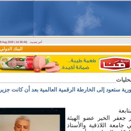
آخر تحديث
- 8 Aug 2026 | 14:36:44)
دراسة حول التضخم في سوريا بين 2010 و2025
البنك الدولي يمنح سورية منحة ما
رية ستعود إلى الخارطة الرقمية العالمية بعد أن كانت جزير
تابعة
ر جعفر الخير عضو الهيئة
 جامعة اللاذقية والأستاذ