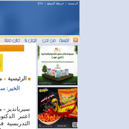
الرئيسية
|
خريطة الموقع
|
RSS
محليات
الرئيسية
»
الخير: سو
سيريانديز - م
اعتبر الدكتو
التدريسية في