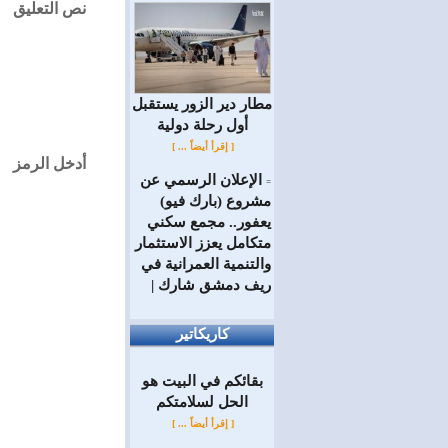
نص التعليق
مطار دير الزور يستقبل
أول رحلة دولية
[ إقرأ أيضاً ... ]
أدخل الرمز
الإعلان الرسمي عن
=
مشروع (بارك فيو)
يعفور.. مجمع سكني
متكامل يعزز الاستثمار
والتنمية العمرانية في
ريف دمشق شارك |
كاريكاتير
بقائكم في البيت هو
الحل لسلامتكم
[ إقرأ أيضاً ... ]