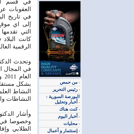
في قسم الذ
العقوبات ع
في تاريخ الب
إلى اي موقع
التي تقدمها 
كانت البلاد 
الرقمية العالم
وتحدث الدكتو
في المجال ال
من حمص
بشكل مستقل ب
رئيس التحرير
النشاط العلم
البورصة السورية :
النشاطات والم
أخبار وتحليل
كنت هناك
وأشار الدكتو
أخبار اليوم
وخصوصا في ا
محليات
الطلابي وإقا
إستثمار و أعمال