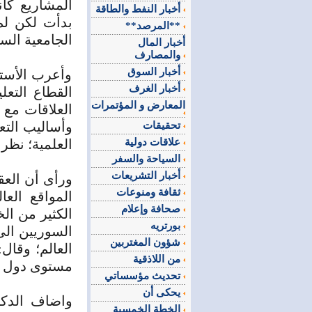
المشاريع كا
أخبار النفط والطاقة
بدأت لكن لم
**المرصد**
الجامعية الس
أخبار المال
والمصارف
أخبار السوق
وأعرب الأستا
أخبار الغرف
القطاع التعل
المعارض و المؤتمرات
العلاقات مع
وأساليب التعل
تحقيقات
علاقات دولية
العلمية؛ نظر
السياحة والسفر
أخبار التشريعات
ورأى أن العق
ثقافة ومنوعات
المواقع العا
صحافة وإعلام
الكثير من ال
بورتريه
السوريين الى
شؤون المغتربين
العالم؛ وقال
من اللاذقية
مستوى دول ال
تحديث مؤسساتي
يحكى أن
واضاف الدكت
الخطة الخمسية