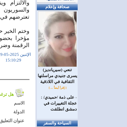
والالتزام و
صحافة وإعلام
والسوريون 
تعترضهم في ع
وختم الخير ح
مؤخرا بحضور
الرقمنة وضرو
الإثنين 2025-05-19
15:10:29
(سيريانديز) تنعي
يسرى جنيدي مراسلتها
الثقافية في اللاذقية
[ إقرأ أيضاً ... ]
هل ترغب في التعليق على الموضوع ؟
على ذمة /حميدي/ :
=
الاسم
عجلة التغييرات في
دمشق انطلقت
الدولة
عنوان التعليق
السياحة والسفر