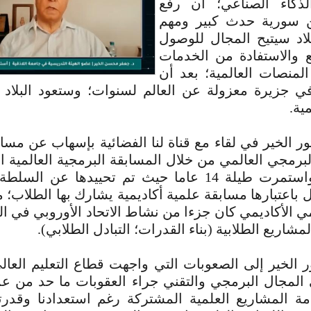
كاء الصناعي؛ أن رفع
ن سورية حدث كبير ومهم
لاد سيتيح المجال للوصول
 والاستفادة من الخدمات
المنصات العالمية؛ بعد أن
في جزيرة معزولة عن العالم لسنوات؛ وستعود البلاد 
ية.
ر الخير في لقاء مع قناة لنا الفضائية بإسهاب عن مس
برمجي العالمي من خلال المسابقة البرمجية العالمية 
العام 2011 واستمرت طيلة 14 عاما حيث تم تحييدها عن 
اعتبارها مسابقة علمية أكاديمية يشارك بها الطلاب؛ 
ي الأكاديمي كان جزءا من نشاط الاتحاد الأوروبي في ال
شاريع الطلابية (بناء القدرات؛ التبادل الطلابي).
ر الخير إلى الصعوبات التي واجهت قطاع التعليم العا
لمجال البرمجي والتقني جراء العقوبات ما حد من عمل
مة المشاريع العلمية المشتركة رغم استعدادنا وقدرت