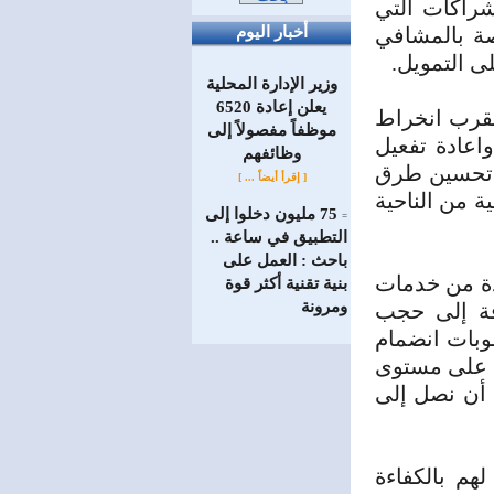
شراكات التي
صة بالمشافي
أخبار اليوم
ى التمويل.
وزير الإدارة المحلية
يعلن إعادة 6520
بقرب انخراط
موظفاً مفصولاً إلى
اعادة تفعيل
‏وظائفهم
ي تحسين طرق
[ إقرأ أيضاً ... ]
ة من الناحية
75 مليون دخلوا إلى
=
التطبيق في ساعة ..
باحث : العمل على
دة من خدمات
بنية تقنية أكثر قوة
ومرونة
افة إلى حجب
وبات انضمام
ين على مستوى
 أن نصل إلى
هم بالكفاءة