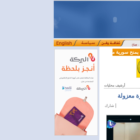
(Sat 
لية بقيمة 100 مليون دولار لدعم إصلاحات القطاع المالي
أرشيف محليات
ة معزولة
|
شارك