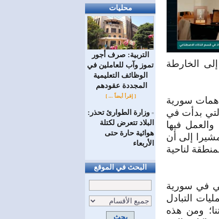
محليات
التربية: صرف أجور
إلى الخارطة
تموز وآب للعاملين في
الوظائف ‏التعليمية
المجددة عقودهم ‏
[ إقرأ أيضاً ... ]
اهمات سورية
التي بدأت في
وزارة الطوارئ تحذر:
=
البلاد تتعرض لكتلة
السلطة والعمل فيها
هوائية حارة حتى
مشيرا إلى أن
الأربعاء
منطقة لناحية
البحث في الموقع
لي في سورية
يات التبادل
نا؛ ومن هذه