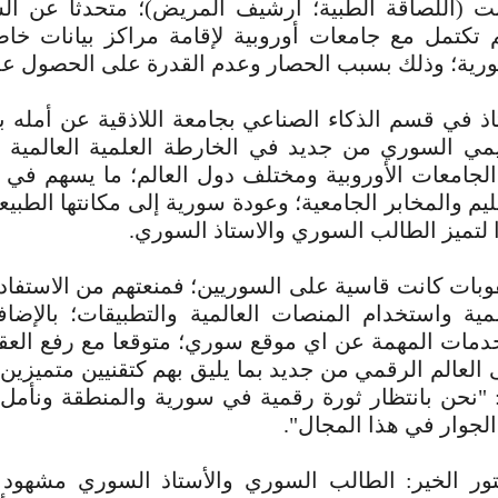
نت (اللصاقة الطبية؛ ارشيف المريض)؛ متحدثا عن ال
 تكتمل مع جامعات أوروبية لإقامة مراكز بيانات خا
ورية؛ وذلك بسبب الحصار وعدم القدرة على الحصول عل
ذ في قسم الذكاء الصناعي بجامعة اللاذقية عن أمله 
يمي السوري من جديد في الخارطة العلمية العالمية و
 الجامعات الأوروبية ومختلف دول العالم؛ ما يسهم ف
يم والمخابر الجامعية؛ وعودة سورية إلى مكانتها الطبيعي
ا لتميز الطالب السوري والاستاذ السوري.
وبات كانت قاسية على السوريين؛ فمنعتهم من الاستفا
لمية واستخدام المنصات العالمية والتطبيقات؛ بالإض
خدمات المهمة عن اي موقع سوري؛ متوقعا مع رفع العق
 العالم الرقمي من جديد بما يليق بهم كتقنيين متميز
: "نحن بانتظار ثورة رقمية في سورية والمنطقة ونأمل
جوار في هذا المجال".
ور الخير: الطالب السوري والأستاذ السوري مشهود ل