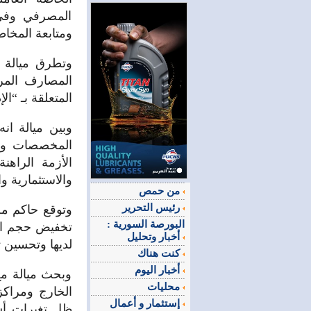
المصرفي وفي 
ومتابعة المخاط
وتطرق ميالة خ
المصارف المر
المتعلقة بـ “ا
وبين ميالة ان
المخصصات وال
الأزمة الراه
والاستثمارية و
من حمص
رئيس التحرير
وتوقع حاكم م
البورصة السورية :
تخفيض حجم الد
أخبار وتحليل
لديها وتحسين ت
كنت هناك
أخبار اليوم
وبحث ميالة مع
محليات
الخارج ومراكز
إستثمار و أعمال
ظل تغيرات أس