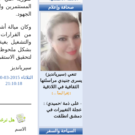
المستثمرين وان
صحافة وإعلام
الجهود.
وكان ميالة أش
من القرارات و
والتشغيل بغية
بشكل ملحوظ بع
لتحقيق الاستق
سيريانديز
(سيريانديز) تنعي
الثلاثاء 2015-03-10
يسرى جنيدي مراسلتها
21:10:18
الثقافية في اللاذقية
[ إقرأ أيضاً ... ]
على ذمة /حميدي/ :
=
عجلة التغييرات في
دمشق انطلقت
هل ترغب في التعليق على الموضوع ؟
الاسم
السياحة والسفر