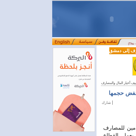
(Thu 
LE من دوسلدورف إلى دمشق
المصرف التجاري السوري يمدّد ساعات العمل حتى الخام
::::
يف أخبار المال والمصارف
يخفض حجمها
|
شارك
امين للمصارف
بعمل القطاع