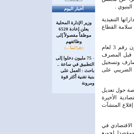
لبنيوي .
أخبار اليوم
تها التنفيذية
وزير الإدارة المحلية
سلامة القطاع
يعلن إعادة 6520
موظفاً مفصولاً إلى
‏وظائفهم
واستعرض ميالة موضوع زيادة رؤوس الأموال لدى المصارف حسب القانون رقم 3 لعام
[ إقرأ أيضاً ... ]
من قبل المصرف
75 مليون دخلوا إلى
=
صارف وتسجيل
التطبيق في ساعة ..
 الضريبي على
باحث : العمل على
بنية تقنية أكثر قوة
ومرونة
صة حول تعديل
ادية الأخيرة
إقلاع المنشآت
 الاقتصادي في
ومقصدا لجميع