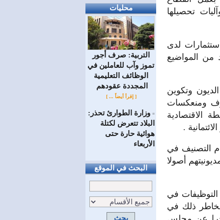
محليات
ليات تحصيلها
ستثمارات لدى
التربية: صرف أجور
 من المواضيع
تموز وآب للعاملين في
الوظائف ‏التعليمية
المجددة عقودهم ‏
لديون وتكوين
[ إقرأ أيضاً ... ]
ارف ومنعكسات
وزارة الطوارئ تحذر:
ة الاقتصادية
=
البلاد تتعرض لكتلة
ئتمانية .
هوائية حارة حتى
الأربعاء
م التصنيف في
يونيتهم أصولا
البحث في الموقع
التوظيفات في
مخاطر ذلك في
خرا عن مجلس