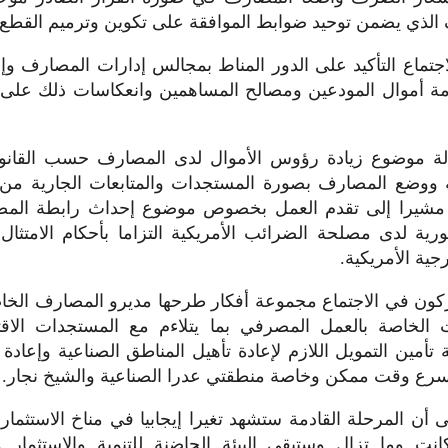
 الذي يضمن توحيد ضوابط الموافقة على تكوين وترميم القطع ا
تماع التأكيد على الدور المناط بمجالس إدارات المصارف وإدارا
ة أموال المودعين ومصالح المساهمين وانعكاسات ذلك على 
يلاته ووضع المصارف بصورة المستجدات والمتابعات الجارية 
شيرا إلى تقدم العمل بخصوص موضوع إحداث رابطة الم
ية لدى مصلحة الضرائب الأمريكية التزاما بأحكام الامتثال
جية الأمريكية.
ون في الاجتماع مجموعة أفكار طرحها مديرو المصارف الخا
الخاصة بالعمل المصرفي بما يتلاءم مع المستجدات الاقتص
تأمين التمويل اللازم لإعادة تأهيل المناطق الصناعية وإعادة 
سرع وقت ممكن وخاصة منطقتي عدرا الصناعية والشيخ نجار.
ى أن المرحلة القادمة ستشهد تغيرا إيجابيا في مناخ الاستثمار
نت وما تزال وستبقى البيئة الحاضنة للتنمية والاستثمار 