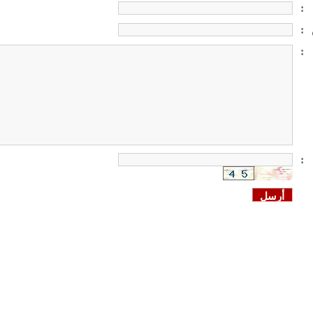
:
:
:
: