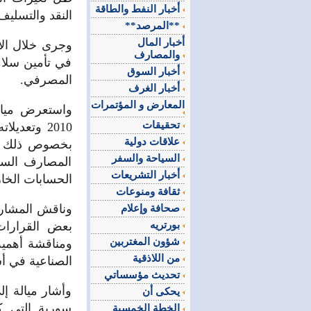
أخبار النفط والطاقة
النقد والتسليف
**المرصد**
أخبار المال
وجرى خلال الاج
والمصارف
في تأمين سلام
أخبار السوق
المصرفي.
أخبار الغرف
المعارض و المؤتمرات
تحقيقات
2010 وتعد
علاقات دولية
بخصوص ذلك م
السياحة والسفر
المصارف السور
أخبار التشريعات
الحسابات الخار
ثقافة ومنوعات
وناقش المشارك
صحافة وإعلام
بورتريه
بعض القرارات 
شؤون المغتربين
ومناقشة أهمية 
من اللاذقية
الصناعية في أ
تحديث مؤسساتي
وأشار ميالة إل
يحكى أن
سورية التي كا
الخطة الخمسية