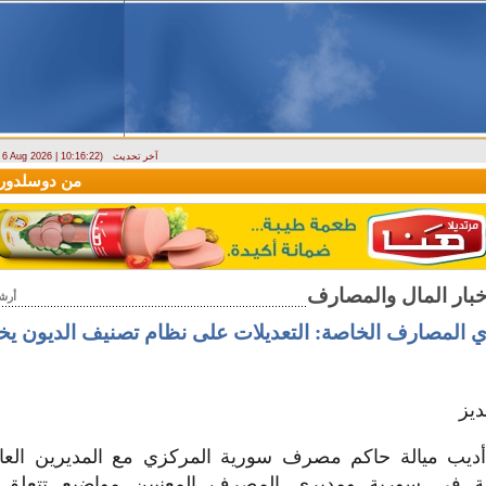
آخر تحديث
- 6 Aug 2026 | 10:16:22)
(سيريانديز) تنعي يسرى جنيدي مراسلتها الثقافية في اللاذقية
وصول أول رحلة لشركة AV Aviation
أرش
ري المصارف الخاصة: التعديلات على نظام تصنيف الديون 
يز
أديب ميالة حاكم مصرف سورية المركزي مع المديرين الع
لة في سورية ومديري المصرف المعنيين مواضيع تتعلق 