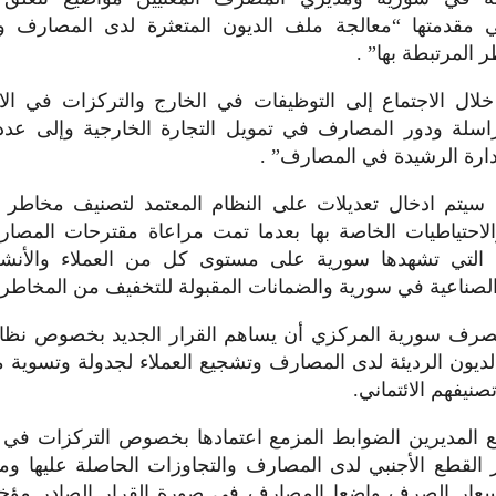
مقدمتها “معالجة ملف الديون المتعثرة لدى المصارف وآ
ر المرتبطة بها” .
لال الاجتماع إلى التوظيفات في الخارج والتركزات في الا
اسلة ودور المصارف في تمويل التجارة الخارجية وإلى عدد
لإدارة الرشيدة في المصارف” .
ه سيتم ادخال تعديلات على النظام المعتمد لتصنيف مخاطر ا
احتياطيات الخاصة بها بعدما تمت مراعاة مقترحات المص
نة التي تشهدها سورية على مستوى كل من العملاء والأنشط
الصناعية في سورية والضمانات المقبولة للتخفيف من المخاطر الا
صرف سورية المركزي أن يساهم القرار الجديد بخصوص نظا
يون الرديئة لدى المصارف وتشجيع العملاء لجدولة وتسوية مد
صنيفهم الائتماني.
 المديرين الضوابط المزمع اعتمادها بخصوص التركزات في 
 القطع الأجنبي لدى المصارف والتجاوزات الحاصلة عليها و
عار الصرف واضعا المصارف في صورة القرار الصادر مؤ