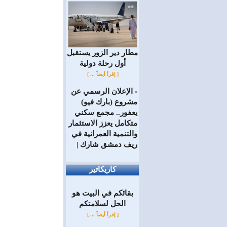
مطار دير الزور يستقبل
أول رحلة دولية
[ إقرأ أيضاً ... ]
الإعلان الرسمي عن
=
مشروع (بارك فيو)
يعفور.. مجمع سكني
متكامل يعزز الاستثمار
والتنمية العمرانية في
ريف دمشق شارك |
كاريكاتير
بقائكم في البيت هو
الحل لسلامتكم
[ إقرأ أيضاً ... ]