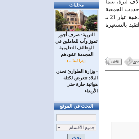
ار 21 سعر مبيع 1 مليون و5 آلاف ليرة، وسعر شراء 1 مليون و4 آلاف ليرة، بينما
محليات
 861429 ليرة، وسعر شراء 860429 ليرة. وحددت الجمعية
سعر مبيع الأونصة عيار 995 بـ 36 مليوناً و300 ألف ليرة، وسعر مبيع الليرة الذهبية عيار 21 بـ
التقيد بالتسعيرة
التربية: صرف أجور
تموز وآب للعاملين في
الوظائف ‏التعليمية
المجددة عقودهم ‏
[ إقرأ أيضاً ... ]
وزارة الطوارئ تحذر:
=
البلاد تتعرض لكتلة
هوائية حارة حتى
الأربعاء
البحث في الموقع