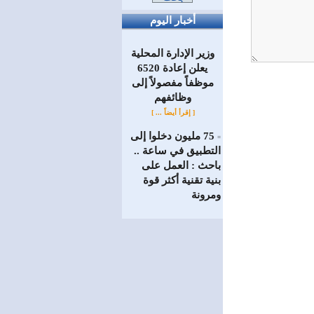
أخبار اليوم
وزير الإدارة المحلية
يعلن إعادة 6520
موظفاً مفصولاً إلى
‏وظائفهم
[ إقرأ أيضاً ... ]
75 مليون دخلوا إلى
=
التطبيق في ساعة ..
باحث : العمل على
بنية تقنية أكثر قوة
ومرونة