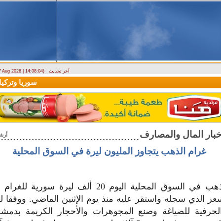
آخر تحديث
 7 Aug 2026 | 14:08:04)
ارتباك في الأسواق.. والمركزي يصدر تعميما جديدا بخصوص استبدال العملة
سوريا وتركيا تو
أرش
غرام الذهب يتجاوز المليون ليرة في السوق المحلية
عر الذي سجله واستقر عليه منذ يوم الإثنين الماضي. ووفقا ل
لحرفية للصياغة وصنع المجوهرات والأحجار الكريمة بد