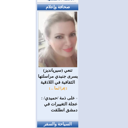
صحافة وإعلام
(سيريانديز) تنعي
يسرى جنيدي مراسلتها
الثقافية في اللاذقية
[ إقرأ أيضاً ... ]
على ذمة /حميدي/ :
=
عجلة التغييرات في
دمشق انطلقت
السياحة والسفر