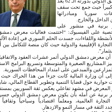
لمعرض دمشق الدولي بدورته الـ 62 يُعد
اً كبيراً حيث جمع تحت سقف
ات سوريا ومبادراتها
الداخل والخارج.
ر برنية في منشور على
ية على الفيسبوك: “اختتمت فعاليات معرض دمشق 
لأنشطة واللقاءات، جسدت الحلم السوري في إعادة الأل
تجارة الإقليمية والدولية حيث كان منصة للتكامل بين أ
تثمار”.
أن معرض دمشق الدولي أثمر عشرات العقود والاتفاقي
ز المشاريع الصغيرة والمتوسطة وتسريع البرامج الاست
لمزارعين والمبدعين على امتداد المحافظات السورية.
إلى أن وزارة المالية كانت جزءاً من هذا الحراك ح
وارية حول قضايا التنمية وتطوير القطاع المالي، شار
ر المعرض في مشهد تفاعلي يعكس ثقة السوريين بمستقب
ر برنية عن أمله بأن يكون معرض دمشق الدولي جسر
تجارة العالمية، ومعلماً اقتصادياً وسياحياً وثقافيا
جدد الثقة في مسار النمو والازدهار.