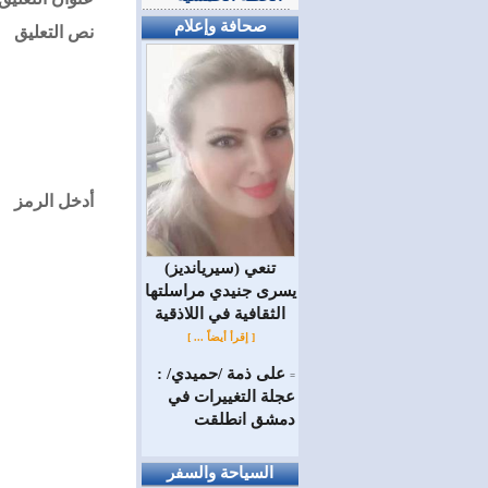
صحافة وإعلام
نص التعليق
أدخل الرمز
(سيريانديز) تنعي
يسرى جنيدي مراسلتها
الثقافية في اللاذقية
[ إقرأ أيضاً ... ]
على ذمة /حميدي/ :
=
عجلة التغييرات في
دمشق انطلقت
السياحة والسفر