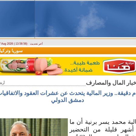
آخر تحديث
 7 Aug 2026 | 13:58:56)
ارتباك في الأسواق.. والمركزي يصدر تعميما جديدا بخصوص استبدال العملة
سوريا وتركيا تو
أرش
م دقيقة.. وزير المالية يتحدث عن عشرات العقود والاتفاق
دمشق الدولي
الية محمد يسر برنية أن ما
أشهر قليلة من التحضير