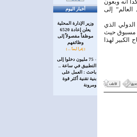
اً أنه وبعون
ا تستقبل العالم” إلى
أخبار اليوم
وزير الإدارة المحلية
الدولي الذي
يعلن إعادة 6520
غير مسبوق حيث
موظفاً مفصولاً إلى
نجاح الكبير لهذا
‏وظائفهم
[ إقرأ أيضاً ... ]
75 مليون دخلوا إلى
=
التطبيق في ساعة ..
باحث : العمل على
بنية تقنية أكثر قوة
ومرونة