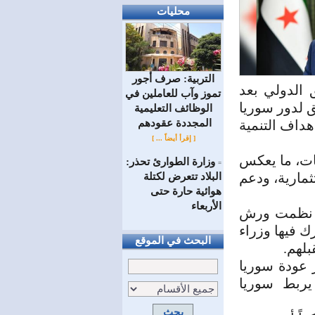
محليات
التربية: صرف أجور
الدولي بعد
تموز وآب للعاملين في
ق لدور سوريا
الوظائف ‏التعليمية
المجددة عقودهم ‏
هداف التنمية
[ إقرأ أيضاً ... ]
ات، ما يعكس
وزارة الطوارئ تحذر:
=
ثمارية، ودعم
البلاد تتعرض لكتلة
هوائية حارة حتى
الأربعاء
يث نظمت ورش
ك فيها وزراء
البحث في الموقع
لهم.
 عودة سوريا
ً يربط سوريا