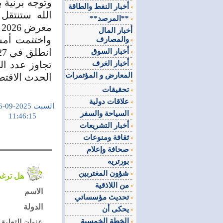
وتوجه برنية 
أخبار النفط والطاقة
**المرصد**
معرض 2026 تحت شعار “العالم يتسابق إلى سوريا”.
أخبار المال
واختتمت أمس
والمصارف
أخبار السوق
أخبار الغرف
المعارض و المؤتمرات
الحدث الاقتص
تحقيقات
علاقات دولية
السبت 2025-09-06
السياحة والسفر
11:46:15
أخبار التشريعات
ثقافة ومنوعات
صحافة وإعلام
بورتريه
شؤون المغتربين
هل ترغب في التعليق على الموضوع ؟
من اللاذقية
الاسم
تحديث مؤسساتي
الدولة
يحكى أن
الخطة الخمسية
عنوان التعليق