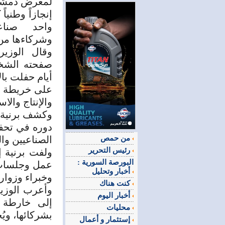
إنجازاً وطني
واحد صناع
وشركاءها من 
وقال الوزي
صفحته الشخص
أيام حفلت با
على خريطة ال
والإنتاج والاس
وكشف برنية 
دوره في تحفي
من حمص
الصناعيين وا
رئيس التحرير
ولفت برنية 
البورصة السورية :
عمل وجلسات ح
أخبار وتحليل
وخبراء وزوا
كنت هناك
وأعرب الوزي
أخبار اليوم
إلى خارطة ال
محليات
بشركائها، ويُ
إستثمار و أعمال