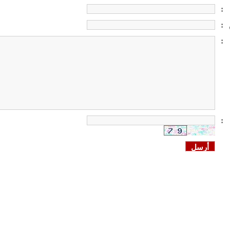
:
:
:
: