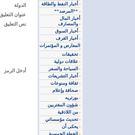
أخبار النفط والطاقة
الدولة
**المرصد**
عنوان التعليق
أخبار المال
والمصارف
نص التعليق
أخبار السوق
أخبار الغرف
المعارض و المؤتمرات
تحقيقات
علاقات دولية
السياحة والسفر
أدخل الرمز
أخبار التشريعات
ثقافة ومنوعات
صحافة وإعلام
بورتريه
شؤون المغتربين
من اللاذقية
تحديث مؤسساتي
يحكى أن
الخطة الخمسية