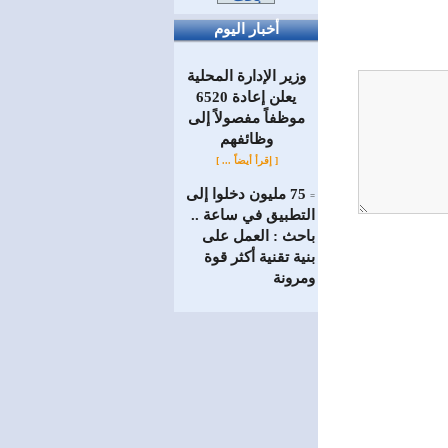
أخبار اليوم
وزير الإدارة المحلية
يعلن إعادة 6520
موظفاً مفصولاً إلى
‏وظائفهم
[ إقرأ أيضاً ... ]
75 مليون دخلوا إلى
=
التطبيق في ساعة ..
باحث : العمل على
بنية تقنية أكثر قوة
ومرونة