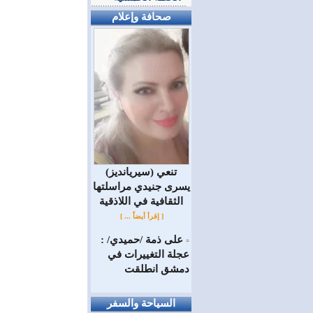
صحافة وإعلام
(سيريانديز) تنعي
يسرى جنيدي مراسلتها
الثقافية في اللاذقية
[ إقرأ أيضاً ... ]
على ذمة /حميدي/ :
=
عجلة التغييرات في
دمشق انطلقت
السياحة والسفر