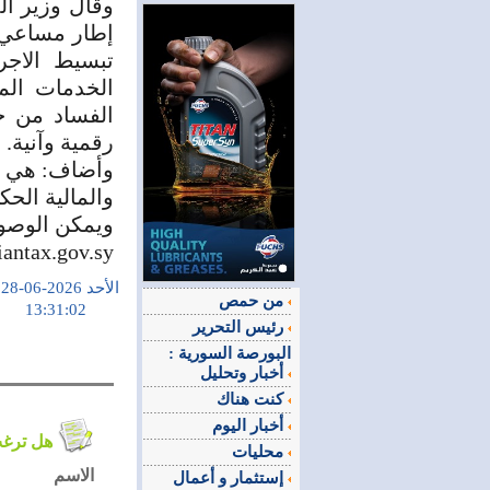
وقال وزير ا
إطار مساعي ا
تبسيط الاجر
الخدمات الم
الفساد من خل
رقمية وآنية.
وأضاف: هي خ
والمالية الحك
ويمكن الوصول
riantax.gov.sy
الأحد 2026-06-28
من حمص
13:31:02
رئيس التحرير
البورصة السورية :
أخبار وتحليل
كنت هناك
أخبار اليوم
هل ترغب في التعليق على الموضوع ؟
محليات
الاسم
إستثمار و أعمال