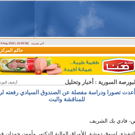
آخر تحديث
- 9 Aug 2026 | 18:09:58)
وزارة الطوارئ تحذر: البلاد تتعرض لكتلة هوائية حارة حتى الأربعاء
حاكم المركزي: 
أرشيف البورص
أعدت تصورا ودراسة مفصلة عن الصندوق السيادي رفعته لر
للمناقشة والبت
ص- فادي بك الشريف
تنفيذي لسوق دمشق للأوراق المالية الدكتور مأمون حمدان 