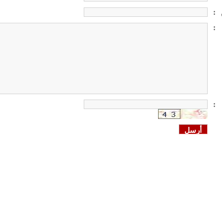
:
:
: