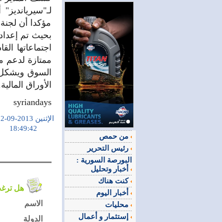
لـ"سيريانديز"
مؤكدا أن لجنة
بحيث تم إعداد
اجتماعاتها الق
ممتازة لدعم 
السوق ويشكل أث
الأوراق المالية.
syriandays
الإثنين 2013-09-02
18:49:42
من حمص
رئيس التحرير
البورصة السورية :
أخبار وتحليل
كنت هناك
هل ترغب في التعليق على الموضوع ؟
أخبار اليوم
الاسم
محليات
إستثمار و أعمال
الدولة