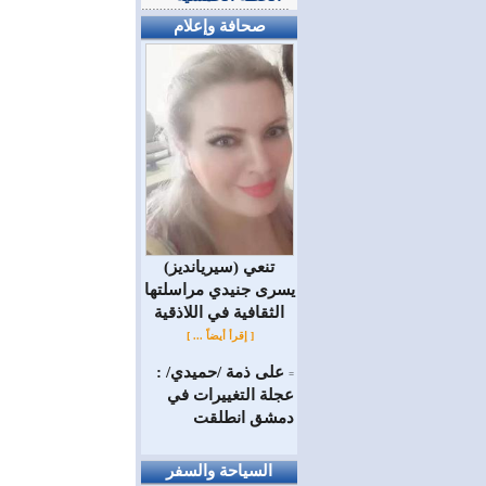
صحافة وإعلام
(سيريانديز) تنعي
يسرى جنيدي مراسلتها
الثقافية في اللاذقية
[ إقرأ أيضاً ... ]
على ذمة /حميدي/ :
=
عجلة التغييرات في
دمشق انطلقت
السياحة والسفر