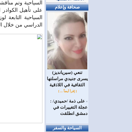
السياحية وتم مناقشة
صحافة وإعلام
على تأهيل الكوادر 
السياحية التابعة ل
الدراسي من خلال ال
(سيريانديز) تنعي
يسرى جنيدي مراسلتها
الثقافية في اللاذقية
[ إقرأ أيضاً ... ]
على ذمة /حميدي/ :
=
عجلة التغييرات في
دمشق انطلقت
السياحة والسفر