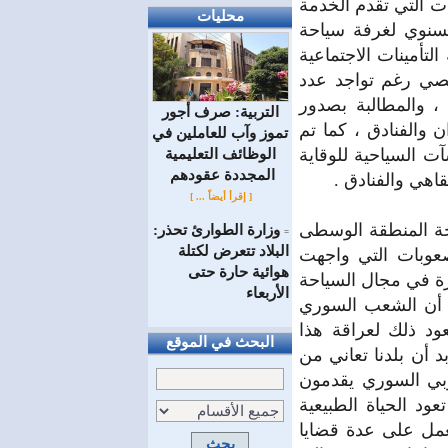
ت التي تقدم الخدمة
محليات
لسنوي لغرفة سياحة
أمينات الاجتماعية
خصي رغم تواجد عدد
 ، والمطالبة بصدور
التربية: صرف أجور
 والفنادق ، كما تم
تموز وآب للعاملين في
آت السياحية للوقاية
الوظائف ‏التعليمية
المجددة عقودهم ‏
اهي والفنادق .
[ إقرأ أيضاً ... ]
حة المنطقة الوسطى
وزارة الطوارئ تحذر:
=
البلاد تتعرض لكتلة
صعوبات التي واجهت
هوائية حارة حتى
رة في مجال السياحة
الأربعاء
ة أن الشعب السوري
د ذلك لعراقة هذا
البحث في الموقع
 أن بلدنا تعاني من
بي السوري يقدمون
د الحياة الطبيعية
عمل على عدة قضايا