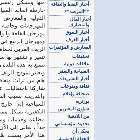
منها وبشكل رئيسي 
أخبار النفط والطاقة
خارطة العالم السي
**المرصد**
الدولية والمعارض 
أخبار المال
والمصارف
المهرجانات وخاصة 
أخبار السوق
مهرجان القلعة والوا
أخبار الغرف
ومهرجان الربيع في 
المعارض و المؤتمرات
الريف الغربي لحماة 
تحقيقات
تتميز و تشتهر بها 
علاقات دولية
تتمتع به هذه البلدة
السياحة والسفر
وتعتبر نموذج للريف 
أخبار التشريعات
هام من تراث وثقافة
ثقافة ومنوعات
شاركنا باحتفاليات ع
صحافة وإعلام
والتدريب بسبب الض
بورتريه
السياحية إلى خارج 
شؤون المغتربين
التكفيرية بشكل ممنه
من اللاذقية
مطاعم وخدمات ومكات
تحديث مؤسساتي
جداً ، نعاني إلى ال
يحكى أن
هذا الأمر بسبب ظ
الخطة الخمسية