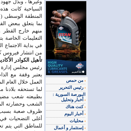
وغيرها ، وبذل جهود 
السياحية كانت هذه 
المنطقة الوسطى ( ح
بما يتعلق ببعض ال
منهم خارج القطر وا
التعليمات الخاصة بت
في بداية الاجتماع ال
من انتشار فيروس كور
تأهيل الكوادر الأكا
رئيس مجلس إدارة ال
يعتبر وقفة مع الذ
من حمص
العمل خلال العام ا
رئيس التحرير
لما تستحقه بلادنا 
البورصة السورية :
بطبيعته شعب مضياف
أخبار وتحليل
الشعب وحضارته المتج
كنت هناك
ظروف صعبة بسبب ا
أخبار اليوم
أغلى التضحيات في س
محليات
للمناطق التي يتم ت
إستثمار و أعمال