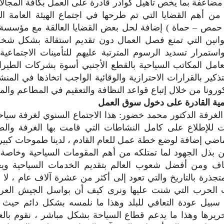
مضاعفة بما يخص تأهيل كوادر قادرة على العمل بكافة المجالا
من أهم القضايا التي تم طرحها في اجتماع الهيئة العامة ا
مص – حماة ) إضافة لحل بعض القضايا العالقة مع مؤسسة الت
قوانين التي تمنع فصل العمال دون تقديم استقالة بشكل ش
ستمرار تسديد الرسوم المترتبة عليهم للتأمينات الاجتماعية
عامل المكاتب السياحية بالقطع الأجنبي أسوة بشركات الطيران
تذكير بالقرارات الاحترازية والوقائية الواجب اتخاذها في المنش
ونا من خلال إتباع قواعد النظافة والتعقيم في المطاعم والمق
ديمية القادرة على دخول سوق العمل
غرفة الدكتور محمد خضور: هذا الاجتماع السنوي لغرفة سيا
ات للإطلاع على كامل النشاطات التي قامت بها الغرفة وال
لماضي إضافة لوضع خطة عمل للعام القادم ، لدينا طموحات كبي
من بذل الجهود لما تمتلكه من أهم المقومات السياحية وخاص
 ومن أفضل شعوب العالم بتقديم الخدمات السياحية ويعو
ذرة بالتاريخ والتي تعود إلى أكثر من عشرة آلاف عام ، لا بد
لحرب التي شنت عليها ونرى كيف أن بواسل الجيش العر
بيل عودة التعافي للبلد وهذا ما نلمسه بشكل دائم حيث تعو
حريرها وهذا ما يدعم قطاع السياحة بشكل مباشر ، نقوم بال