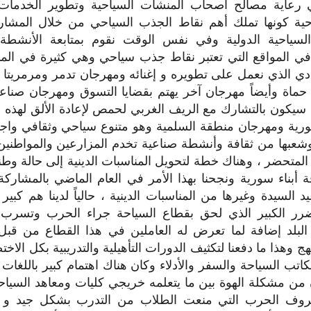
رعاية مصالح أصحاب المنشآت السياحية وتطوير الخدمات 
احية كونها تملك أهم نقاط الجذب السياحي من خلال المشار
السياحية الدولية وفي نفس الوقت نقوم بمتابعة الأنشطة
في المواقع التي تعتبر نقاط جذب سياحي وهي كثيرة في ا
دي الذي نعمل على تطويره و إغنائه ومهرجان تدمر ومرمريتا و
حماة وأيضاً مهرجان آخر يهتم بقضايا التسوق ومهرجان صناع
سيكون بالتشارك مع الريف الغربي لحمص لإعادة الألق لهذه ال
سورية ومهرجان منطقة السلمية وهو متنوع سياحي وثقافي واج
 وشعبها من ثقافة وأنشطة صناعية تخدم المزارعين والمواطنين 
المتحضر ، وهناك خطة لتحويل المناسبات الدينية إلى حالة وطن
 أبناء سورية ونجحنا بهذا الأمر في العام الماضي بالمشارك
يد السيدة وغيرها من المناسبات الدينية ، حالياً لدينا هم كبي
رر الكبير الذي لحق بقطاع السياحة جراء الحرب وتسرب ا
البلد إضافة لما تعرض له العاملين في هذا القطاع من قبل 
ج وهذا ما دفعنا لتكثيف الدورات التأهيلية والتدريبية بكل الا
ب السياحة والسفر والأدلاء وكان هناك اهتمام كبير باللغات 
آن من مشكلة الهوة بين ما يتعلمه خريجي كليات ومعاهد السيا
روف الحرب التي منعت الطلاب من التدرب بشكل جيد و 