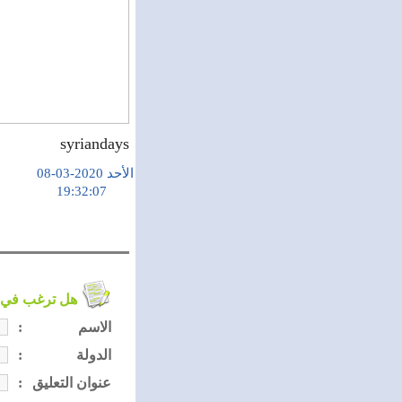
syriandays
الأحد 2020-03-08
19:32:07
هل ترغب في التعليق على الموضوع ؟
الاسم
:
الدولة
:
عنوان التعليق
: