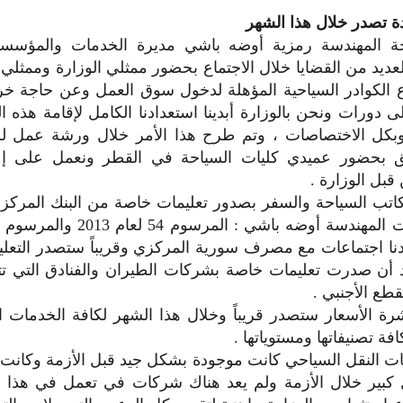
ة تصدر خلال هذا الشهر
حة المهندسة رمزية أوضه باشي مديرة الخدمات والمؤسسات
عديد من القضايا خلال الاجتماع بحضور ممثلي الوزارة وممثلي 
الكوادر السياحية المؤهلة لدخول سوق العمل وعن حاجة خر
لى دورات ونحن بالوزارة أبدينا استعدادنا الكامل لإقامة هذه 
بكل الاختصاصات ، وتم طرح هذا الأمر خلال ورشة عمل للهي
بحضور عميدي كليات السياحة في القطر ونعمل على إعد
بل الوزارة .
اتب السياحة والسفر بصدور تعليمات خاصة من البنك المركزي 
بالقطع الأجنبي أجابت المهندسة أوض
دنا اجتماعات مع مصرف سورية المركزي وقريباً ستصدر التعل
د أن صدرت تعليمات خاصة بشركات الطيران والفنادق التي 
قطع الأجنبي .
رة الأسعار ستصدر قريباً وخلال هذا الشهر لكافة الخدمات ال
فة تصنيفاتها ومستوياتها .
ت النقل السياحي كانت موجودة بشكل جيد قبل الأزمة وكانت 
كل كبير خلال الأزمة ولم يعد هناك شركات في تعمل في هذا