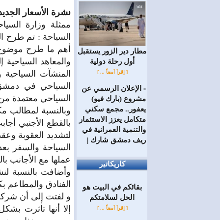
نشرة الأسعار الجديد
ممثلة وزارة السيا
السياحة : تم طرح ال
أهم ما طرح موضوع 
مطار دير الزور يستقبل
والمعاهد السياحية إ
أول رحلة دولية
المنشآت السياحية و
[ إقرأ أيضاً ... ]
السياحي في دمشق 
الإعلان الرسمي عن
=
السياحي معتمدة من ق
مشروع (بارك فيو)
يعفور.. مجمع سكني
وبالنسبة لمطالب مك
متكامل يعزز الاستثمار
والتنمية العمرانية في
لتشديد العقوبة وعق
ريف دمشق شارك |
السياحة والسفر بع
عملها مع الأجانب بال
كاريكاتير
وأضافت بالنسبة لنش
الفنادق والمطاعم بكا
بقائكم في البيت هو
و لفتت إلى أن شركا
الحل لسلامتكم
إلا أنها تأثرت بش
[ إقرأ أيضاً ... ]