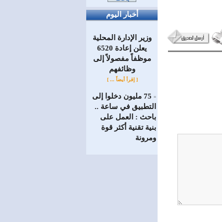
أخبار اليوم
وزير الإدارة المحلية
يعلن إعادة 6520
موظفاً مفصولاً إلى
‏وظائفهم
[ إقرأ أيضاً ... ]
75 مليون دخلوا إلى
=
التطبيق في ساعة ..
باحث : العمل على
بنية تقنية أكثر قوة
ومرونة