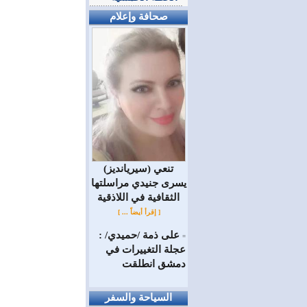
صحافة وإعلام
(سيريانديز) تنعي
يسرى جنيدي مراسلتها
الثقافية في اللاذقية
[ إقرأ أيضاً ... ]
على ذمة /حميدي/ :
=
عجلة التغييرات في
دمشق انطلقت
السياحة والسفر