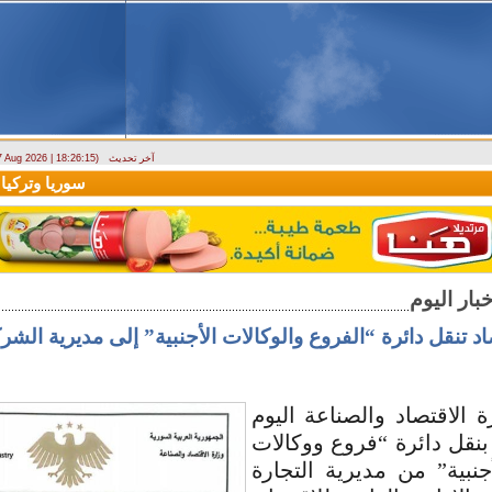
آخر تحديث
 7 Aug 2026 | 18:26:15)
ارتباك في الأسواق.. والمركزي يصدر تعميما جديدا بخصوص استبدال العملة
سوريا وتركيا تو
اد تنقل دائرة “الفروع والوكالات الأجنبية” إلى مديرية ال
الاقتصاد والصناعة اليوم
بنقل دائرة “فروع ووكالات
نبية” من مديرية التجارة