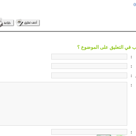
:
:
:
:
: