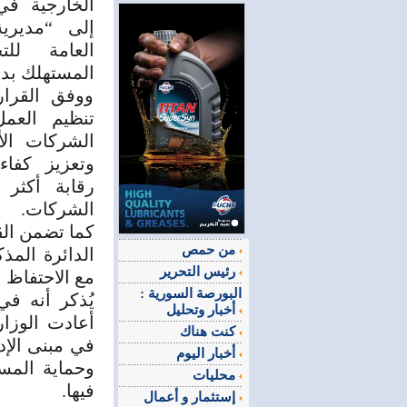
الخارجية في 
إلى “مديري
العامة للت
المستهلك بد
ووفق القرار
تنظيم العمل
الشركات الأ
وتعزيز كفاء
رقابة أكثر
الشركات.
كما تضمن الق
من حمص
الدائرة المذ
رئيس التحرير
مع الاحتفاظ 
البورصة السورية :
أخبار وتحليل
أعادت الوزار
كنت هناك
في مبنى الإدا
أخبار اليوم
وحماية المست
محليات
فيها.
إستثمار و أعمال