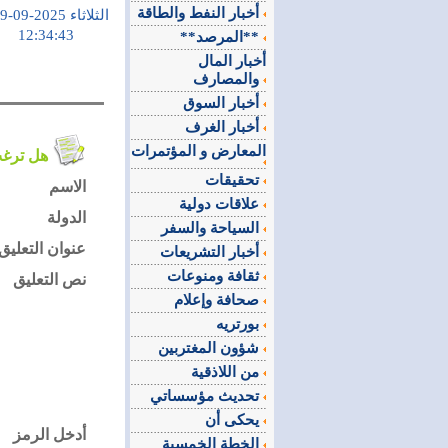
أخبار النفط والطاقة
الثلاثاء 2025-09-09
12:34:43
**المرصد**
أخبار المال
والمصارف
أخبار السوق
أخبار الغرف
المعارض و المؤتمرات
هل ترغب في التعليق على الموضوع ؟
تحقيقات
الاسم
علاقات دولية
الدولة
السياحة والسفر
عنوان التعليق
أخبار التشريعات
ثقافة ومنوعات
نص التعليق
صحافة وإعلام
بورتريه
شؤون المغتربين
من اللاذقية
تحديث مؤسساتي
يحكى أن
أدخل الرمز
الخطة الخمسية