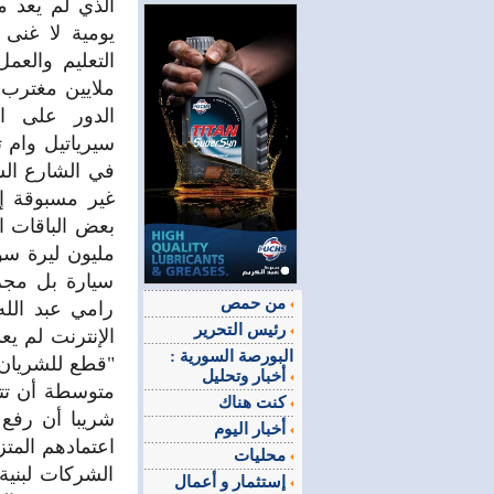
الذي لم يعد 
يومية لا غنى
ملايين مغترب. 
الدور على ا
سيرياتيل وام 
مليون ليرة سو
سيارة بل مجر
من حمص
رامي عبد الله
رئيس التحرير
الإنترنت لم يع
البورصة السورية :
"قطع للشريان 
أخبار وتحليل
متوسطة أن تتح
كنت هناك
شريبا أن رفع 
أخبار اليوم
اعتمادهم المتز
محليات
الشركات لبنية
إستثمار و أعمال