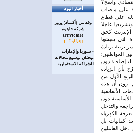
قتصادي واضح؟
أخبار اليوم
عة على منصات
دلة على قطاع
وفد من (أكساد) يزور
تشريعيا عاجلا
شركة فايتوم
الإنترنت كحق
(Phytome)
التي يعيشها
[ إقرأ أيضاً ... ]
 برنية بزيادة
سوريا والإمارات
=
ين المواطنين:
تبحثان توسيع مجالات
اء إضافية دون
الشراكة الاستثمارية
 بأن الزيادة
ربع الأول من
ين يرون أن هذه
دمات الأساسية
 الأساسية دون
مراجعة والتدخل
رفة الكهرباء
د كماليات بل
 دخل العاملين