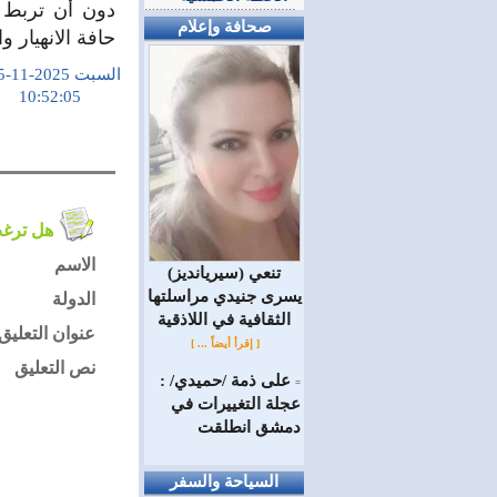
دون أن تربط 
صحافة وإعلام
حافة الانهيار 
السبت 2025-11-15
10:52:05
هل ترغب في التعليق على الموضوع ؟
الاسم
(سيريانديز) تنعي
يسرى جنيدي مراسلتها
الدولة
الثقافية في اللاذقية
عنوان التعليق
[ إقرأ أيضاً ... ]
نص التعليق
على ذمة /حميدي/ :
=
عجلة التغييرات في
دمشق انطلقت
السياحة والسفر