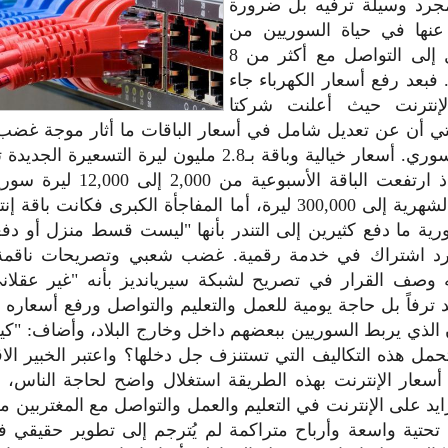
مجرد وسيلة ترفيه بل ضرورة
 عنها في حياة السوريين من
التعليم والعمل إلى التواصل مع أكثر من 8
فبعد رفع أسعار الكهرباء جاء
لإنترنت حيث أعلنت شركتا
تي أن عن تعديل شامل في أسعار الباقات ما أثار موجة غضب 
في الشارع السوري. أسعار خيالية وباقة بـ2.8 مليون ليرة ال
غير مسبوقة إذ ارتفعت الباقة الأسبو
رية ما دفع كثيرين إلى التندر بأنها "ليست قسط منزل أو دف
د اشتراك في خدمة رقمية. غضب شعبي وتصريحات ناقمة ا
 وصف القرار في تصريح لشبكة سيريانديز بأنه "غير عقلاني
د ترفاً بل حاجة يومية للعمل والتعليم والتواصل ورفع أسعاره 
الذي يربط السوريين ببعضهم داخل وخارج البلاد، وأضاف: "كي
مل هذه التكاليف التي تستنزف جل دخلها؟ واعتبر الخبير ال
أسعار الإنترنت بهذه الطريقة استغلال واضح لحاجة الناس
ايد على الإنترنت في التعليم والعمل والتواصل مع المغتربين مع
 تحتية واسعة وأرباح متراكمة لم يُترجم إلى تطوير حقيقي 