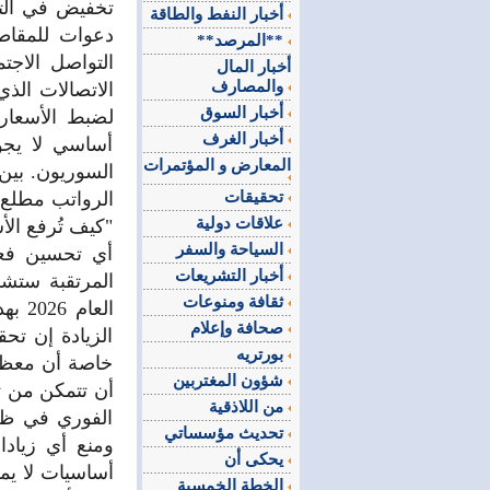
تخفيض في التك
أخبار النفط والطاقة
دعوات للمقاط
**المرصد**
التواصل الاج
أخبار المال
والمصارف
الاتصالات الذي
أخبار السوق
لضبط الأسعار
أخبار الغرف
أساسي لا يجو
المعارض و المؤتمرات
السوريون. بين 
تحقيقات
الرواتب مطلع ا
علاقات دولية
"كيف تُرفع الأ
السياحة والسفر
أي تحسين فعل
أخبار التشريعات
المرتقبة ستشم
ثقافة ومنوعات
العا
صحافة وإعلام
الزيادة إن تح
بورتريه
خاصة أن معظم 
شؤون المغتربين
أن تتمكن من تأ
من اللاذقية
الفوري في ظل 
تحديث مؤسساتي
ومنع أي زياد
يحكى أن
أساسيات لا يمك
الخطة الخمسية