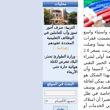
محليات
التربية: صرف أجور
واستياء واسع
تموز وآب للعاملين في
تسعيرة الجديدة تضمنت قفزات
الوظائف ‏التعليمية
المجددة عقودهم ‏
عية من 2,000 إلى 12,000 ليرة سورية بينما وصلت
[ إقرأ أيضاً ... ]
بعض الباقات الشهرية إلى 300,000 ليرة، أما المفاجأة الكبرى فكانت باقة إنترنت بسعر 2.8
عة أولى لشراء
وزارة الطوارئ تحذر:
=
البلاد تتعرض لكتلة
لخبير التقني
هوائية حارة حتى
" لاسيما وأن
الأربعاء
بهذا الشكل هو
ف يمكن لعائلة
البحث في الموقع
اقتصادي يوسف
، خاصة في ظل
تبرا أن امتلاك
في الخدمات أو