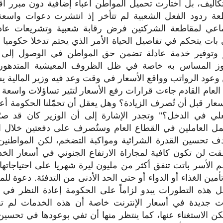
اليف، بل اختارت تحميل المواطن أعباء إضافية دون مبرر ا
عة ردود الفعل الشعبية لم تتأخر إذ انتشرت دعوات واس
تماعي لمقاطعة الشركتين فرض رقابة شعبية وتشريعات عا
 بات يتحكم في تفاصيل الحياة الأمر الذي يحتم تدخلا حكوميا و
 وتوفير خدمة عادلة تضمن حق المواطن في الوصول إلى 
ز المساس به خاصة في ظل الظروف المعيشية المتدهورة 
وعود الرواتب وواقع الأسعار في وقت وعد فيه وزير المالية يسر
لعام القادم جاءت قرارات رفع الأسعار لتثير تساؤلات واسعة ب
سعار قبل أن تُصرف الزيادة؟ وهل يعقل أن تحمّلنا الحكومة أعب
ي في الدخل؟" وتجدر الإشارة إلى أن الوزير كان قد صرّح
ل العاملين في القطاع العام وستُصرف على دفعتين خلال ال
م 2026 بهدف تحسين القدرة الشرائية ومواكبة التضخم، لكن المواطن
ققت لن تكون كافية لمجاراة الارتفاع الجنوني في أسعار الخ
الأسر باتت تنفق أكثر من مليون ليرة شهريا على احتياجاتها
مين الغذاء أو الدواء أو حتى الحد الأدنى من التدفئة. دعوة لل
هذه التطورات يبدو لزاماً على الحكومة إعادة النظر في تع
ات جديدة في أسعار الإنترنت خاصة أن هذه الخدمات لم تع
ن الاستغناء عنها، كما ينتظر منها أن تفي بوعودها في تحسين