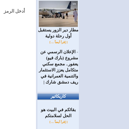
أدخل الرمز
مطار دير الزور يستقبل
أول رحلة دولية
[ إقرأ أيضاً ... ]
الإعلان الرسمي عن
=
مشروع (بارك فيو)
يعفور.. مجمع سكني
متكامل يعزز الاستثمار
والتنمية العمرانية في
ريف دمشق شارك |
كاريكاتير
بقائكم في البيت هو
الحل لسلامتكم
[ إقرأ أيضاً ... ]