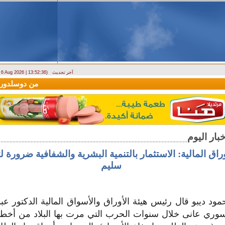
آخر تحديث
- 6 Aug 2026 | 13:52:36)
(سيريانديز) تنعي يسرى جنيدي مراسلتها الثقافية في اللاذقية
وصول أول رحلة لشركة AV Aviation
راق المالية: الاستثمار بالتنمية البشرية والشفافية ضرورة 
سليم
مود ديبو قال رئيس هيئة الأوراق والأسواق المالية الدكتور عب
لسوري عانى خلال سنوات الحرب التي مرت بها البلاد من أخ