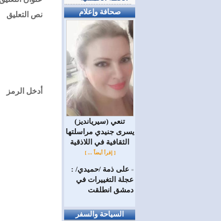
صحافة وإعلام
نص التعليق
أدخل الرمز
(سيريانديز) تنعي
يسرى جنيدي مراسلتها
الثقافية في اللاذقية
[ إقرأ أيضاً ... ]
على ذمة /حميدي/ :
=
عجلة التغييرات في
دمشق انطلقت
السياحة والسفر