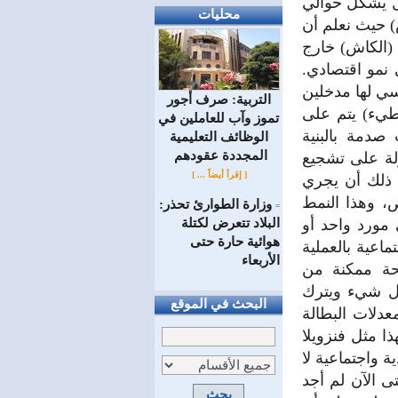
ل يشكل حوالي
محليات
) حيث نعلم أن
 (الكاش) خارج
 نمو اقتصادي.
سي لها مدخلين
التربية: صرف أجور
بطيء) يتم على
تموز وآب للعاملين في
صدمة بالبنية
الوظائف ‏التعليمية
المجددة عقودهم ‏
ولة على تشجيع
[ إقرأ أيضاً ... ]
ع ذلك أن يجري
، وهذا النمط
وزارة الطوارئ تحذر:
=
البلاد تتعرض لكتلة
مورد واحد أو
هوائية حارة حتى
اعية بالعملية
الأربعاء
حة ممكنة من
كل شيء ويترك
البحث في الموقع
معدلات البطالة
ا مثل فنزويلا
 واجتماعية لا
 الآن لم أجد