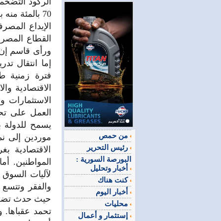
الركود التضخم
70 بالمئة م
الإيداع المصر
القطاع المصرف
ورأى قاسم إن 
إما انتقال تد
فترة زمنية طو
الاقتصادية وال
الاستثمارات و
العمل على تحس
يسمح للدولة ب
من حمص
موردين إلى نم
رئيس التحرير
الاقتصادية ب
البورصة السورية :
المواطنين. أم
أخبار وتحليل
لآليات السوق و
كنت هناك
والفقر وتتسع ا
أخبار اليوم
حيث حدث تضخم 
محليات
تحمد عقباها. 
إستثمار و أعمال