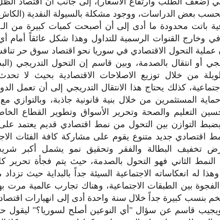
ي (ضعف الطلب وارتفاع الأسعار)، إلى جانب أن اقتصاد الظ
نه بحسب بعض الدراسات، ووجود مشكلة بالسيولة النقدية (الكاش
فية باتت محدودة ما أدى إلى أن أصبحت كميات كبيرة من الـ
ي وخارج القنوات الرسمية للتداول وهذا شكل عائقاً أمام أي
عملية التحول الاقتصادي في سوريا نحو اقتصاد سوق حر تناف
ريجي أو انتقال بالصدمة، وبين قاسم إن التحول التدريجي (ال
يلة من خلال توزيع الاصلاحات الاقتصادية بحيث لا تحدث 
اجتماعية، كذلك يحتاج هذا الانتقال التدريجي إلى أن تعمل الد
حماية المستثمرين من خلال بنية قانونية جاذبة، وبالتوازي م
ين التعليم والصحة وتحرير الأسواق وتطوير القطاع الخاص
ضبط التوازن بين التحول من نمط اقتصادي قديم يعتمد على 
ط اقتصادي جديد متنوع يقوم على مشاركة كافة الفئات الاجتم
غرض تخفيف البطالة والفقر وتحقيق نمو يشمل أكبر شري
ا النمط الثاني فهو التحول بالصدمة، حيث يتم فجأة تحرير 
هذا له انعكاساته الاجتماعية السيئة جداً بالبداية حيث تزداد 
لفجوة بين الطبقات الاجتماعية، وهناك تجارب عالمية مرت بهذ
بنسب كبيرة جداً خلال سنة واحدة أدى إلى انهيارات اقتصادية
ويجيب قاسم عن سؤال "أي النوعين أصلح لسوريا؟" ليقول حتى