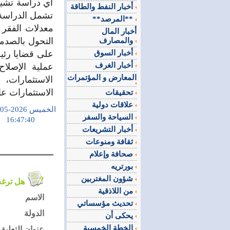
أي دراسة تشير
أخبار النفط والطاقة
تشمل الدراسة 
**المرصد**
معدلات الفقر و
أخبار المال
التحول بالصدم
والمصارف
أخبار السوق
على قضايا رئيس
أخبار الغرف
عملية الإصلاح
المعارض و المؤتمرات
الاستثمارات،
الاستثمارات ع
تحقيقات
علاقات دولية
الخميس 2026-05-08
السياحة والسفر
16:47:40
أخبار التشريعات
ثقافة ومنوعات
صحافة وإعلام
بورتريه
شؤون المغتربين
هل ترغب في التعليق على الموضوع ؟
من اللاذقية
الاسم
تحديث مؤسساتي
الدولة
يحكى أن
الخطة الخمسية
عنوان التعليق