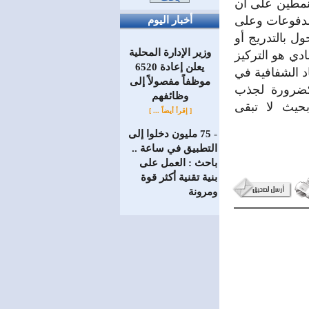
لنمطين على أن
مدفوعات وعلى
أخبار اليوم
ل بالتدريج أو
وزير الإدارة المحلية
دي هو التركيز
يعلن إعادة 6520
اد الشفافية في
موظفاً مفصولاً إلى
 كضرورة لجذب
‏وظائفهم
حيث لا تبقى
[ إقرأ أيضاً ... ]
75 مليون دخلوا إلى
=
التطبيق في ساعة ..
باحث : العمل على
بنية تقنية أكثر قوة
ومرونة