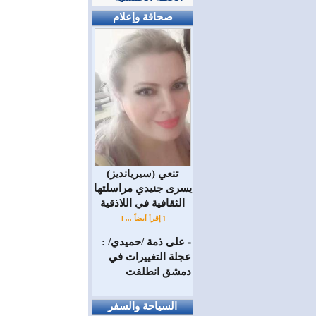
صحافة وإعلام
(سيريانديز) تنعي
يسرى جنيدي مراسلتها
الثقافية في اللاذقية
[ إقرأ أيضاً ... ]
على ذمة /حميدي/ :
=
عجلة التغييرات في
دمشق انطلقت
السياحة والسفر