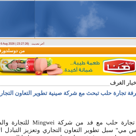
آخر تحديث
- 6 Aug 2026 | 23:27:26)
وصول أول رحلة لشركة LEAV Aviation من دوسلدورف إلى دمشق
فة تجارة حلب تبحث مع شركة صينية تطوير التعاون التجار
بحثت غرفة تجارة حلب مع فد من شرك
 مي" سبل تطوير التعاون التجاري وتعزيز التبادل ال