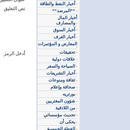
أخبار النفط والطاقة
نص التعليق
**المرصد**
أخبار المال
والمصارف
أخبار السوق
أخبار الغرف
المعارض و المؤتمرات
تحقيقات
أدخل الرمز
علاقات دولية
السياحة والسفر
أخبار التشريعات
ثقافة ومنوعات
صحافة وإعلام
بورتريه
شؤون المغتربين
من اللاذقية
تحديث مؤسساتي
يحكى أن
الخطة الخمسية