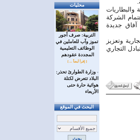
.
محليات
 والبطاريات
هتمام الشركة
آفاق جديدة
التربية: صرف أجور
جارية وتعزيز
تموز وآب للعاملين في
بادل التجاري
الوظائف ‏التعليمية
المجددة عقودهم ‏
[ إقرأ أيضاً ... ]
وزارة الطوارئ تحذر:
=
البلاد تتعرض لكتلة
هوائية حارة حتى
الأربعاء
البحث في الموقع