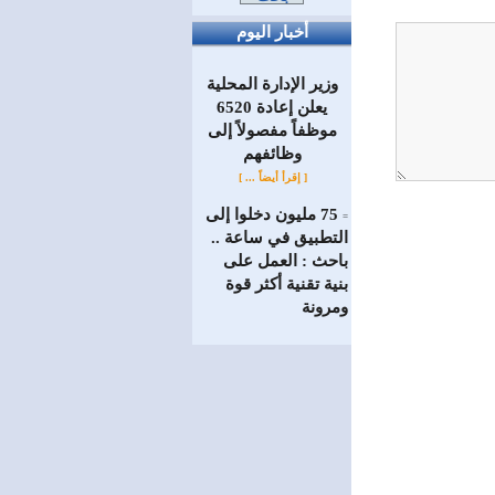
أخبار اليوم
وزير الإدارة المحلية
يعلن إعادة 6520
موظفاً مفصولاً إلى
‏وظائفهم
[ إقرأ أيضاً ... ]
75 مليون دخلوا إلى
=
التطبيق في ساعة ..
باحث : العمل على
بنية تقنية أكثر قوة
ومرونة