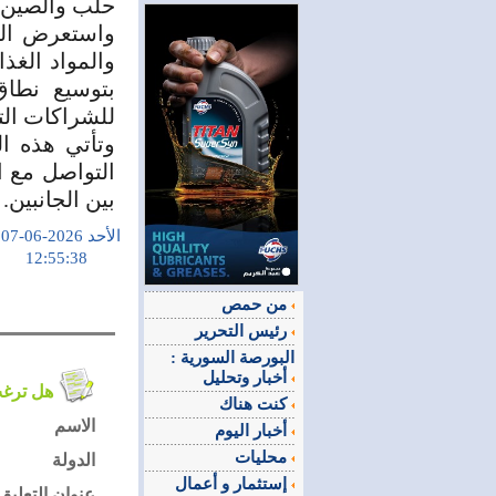
حلب والصين، 
واستعرض الو
والمواد الغذ
بتوسيع نطاق
للشراكات الت
وتأتي هذه ال
التواصل مع ا
بين الجانبين.
الأحد 2026-06-07
12:55:38
من حمص
رئيس التحرير
البورصة السورية :
أخبار وتحليل
هل ترغب في التعليق على الموضوع ؟
كنت هناك
الاسم
أخبار اليوم
محليات
الدولة
إستثمار و أعمال
عنوان التعليق