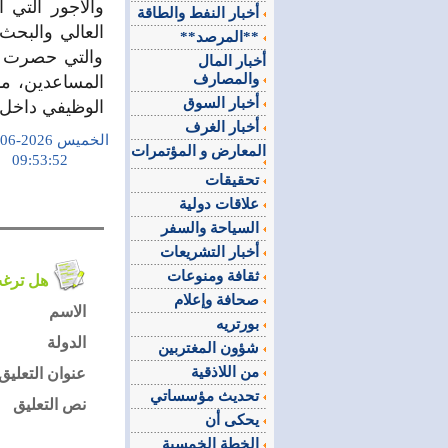
أخبار النفط والطاقة
العالي والبحث 
**المرصد**
والتي حصرت الز
أخبار المال
والمصارف
المساعدين، ما 
أخبار السوق
الوظيفي داخل 
أخبار الغرف
الخميس 2026-06-21
المعارض و المؤتمرات
09:53:52
تحقيقات
علاقات دولية
السياحة والسفر
أخبار التشريعات
ثقافة ومنوعات
هل ترغب في التعليق على الموضوع ؟
صحافة وإعلام
الاسم
بورتريه
الدولة
شؤون المغتربين
من اللاذقية
عنوان التعليق
تحديث مؤسساتي
نص التعليق
يحكى أن
الخطة الخمسية