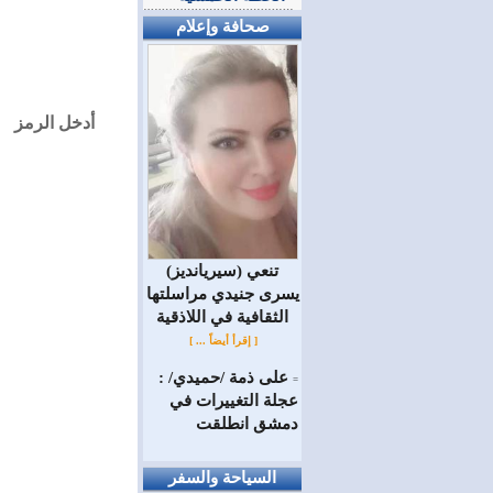
صحافة وإعلام
أدخل الرمز
(سيريانديز) تنعي
يسرى جنيدي مراسلتها
الثقافية في اللاذقية
[ إقرأ أيضاً ... ]
على ذمة /حميدي/ :
=
عجلة التغييرات في
دمشق انطلقت
السياحة والسفر