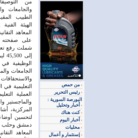
من التوصيفا
والجامعات وال
الطبيب المق
الهيئة الفني
المعاهد التقان
على صفحته ف
إلى 
الوظيفية في 
والاستحقاقات 
من حمص
التعليمية في 
رئيس التحرير
العملية التعل
البورصة السورية :
والماجستير وال
أخبار وتحليل
المركزية، أشا
كنت هناك
لتحسين أوضاعه
أخبار اليوم
دمشق وحلب خلا
محليات
المعاهد التقان
إستثمار و أعمال