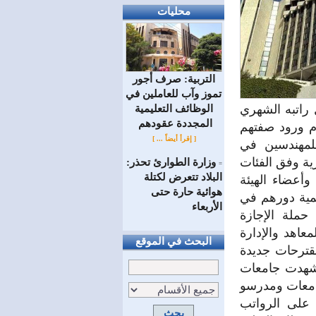
محليات
التربية: صرف أجور
تموز وآب للعاملين في
سورية جديدة ليصل راتبه الشهري
الوظائف ‏التعليمية
المجددة عقودهم ‏
 عدم ورود صفتهم
[ إقرأ أيضاً ... ]
للمهندسين في
عة للوزارة نحو 48 ألف ليرة سورية وفق الفئات
وزارة الطوارئ تحذر:
=
البلاد تتعرض لكتلة
أعضاء الهيئة
هوائية حارة حتى
همية دورهم في
الأربعاء
 حملة الإجازة
عاهد والإدارة
البحث في الموقع
قترحات جديدة
وشهدت جامعات
امعات ومدرسو
ة على الرواتب