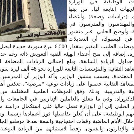
ت الوظيفية في الوزارة
جهات التابعة لها، من بينها
يم (دراسات وصحة) وأعضاء
ة والمهندسون والمدرسون في
ية. وأوضح الحلبي، عبر منشور
ي فيسبوك، أن التعديلات
شملت رفع تعويضات الطبيب المقيم بمقدار 6,500 ليرة 
45,500 ليرة، إضافة إلى منح أعضاء الهيئة الفنية التعويض ذاته رغم
جداول الزيادة السابقة. وبلغ إجمالي الزيادات المضافة 
الجامعات والمعاهد التقانية والمؤسسات التاب
المعتمدة، بحسب منشور الوزير. وأكد الوزير أن المدرسين و
المعاهد التقانية حصلوا على زيادات نوعية “مرضية”، تعكس أ
يمية والتدريبية، وذلك وفق المؤهلات العلمية المختلفة من
دكتوراه. وفي ما يتعلق بالعاملين الإداريين في الجامعات والم
ر الحلبي إلى أن الوزارة تعمل حاليا على استكمال دراسة م
م الوظيفية، على أن تُعلن تفاصيلها فور اعتمادها رسميا. 
ل الأيام الماضية وقفات احتجاجية واسعة نفذها موظفو الج
ية والإداريون والفنيون، رفضاً لاستثنائهم من الزيادة النوعي