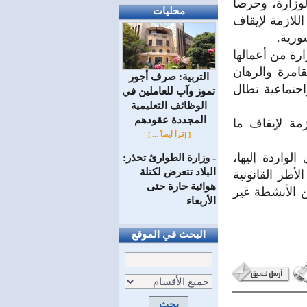
لوزارة، وحرصاً
محليات
للازمة لإيقاف
ورية.
ارة من أعمالها
امرة والرهان
التربية: صرف أجور
اجتماعية تطال
تموز وآب للعاملين في
الوظائف ‏التعليمية
المجددة عقودهم ‏
زمة لإيقاف ما
[ إقرأ أيضاً ... ]
لواردة إليها،
وزارة الطوارئ تحذر:
=
البلاد تتعرض لكتلة
طر القانونية
هوائية حارة حتى
ن الأنشطة غير
الأربعاء
البحث في الموقع