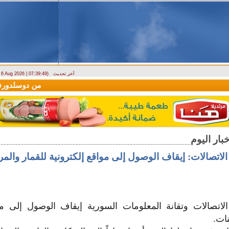
آخر تحديث
- 6 Aug 2026 | 07:39:49)
(سيريانديز) تنعي يسرى جنيدي مراسلتها الثقافية في اللاذقية
وصول أول رحلة لشركة EAV Aviation
الاتصالات: إيقاف الوصول إلى مواقع إلكترونية للقمار والم
لاتصالات وتقانة المعلومات السورية إيقاف الوصول إلى موا
نات.