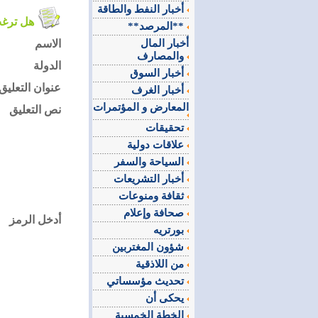
أخبار النفط والطاقة
هل ترغب في التعليق على الموضوع ؟
**المرصد**
أخبار المال
الاسم
والمصارف
الدولة
أخبار السوق
عنوان التعليق
أخبار الغرف
المعارض و المؤتمرات
نص التعليق
تحقيقات
علاقات دولية
السياحة والسفر
أخبار التشريعات
ثقافة ومنوعات
صحافة وإعلام
أدخل الرمز
بورتريه
شؤون المغتربين
من اللاذقية
تحديث مؤسساتي
يحكى أن
الخطة الخمسية