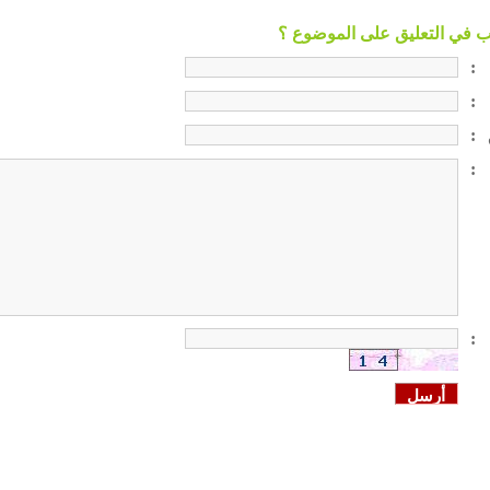
:
:
:
:
: