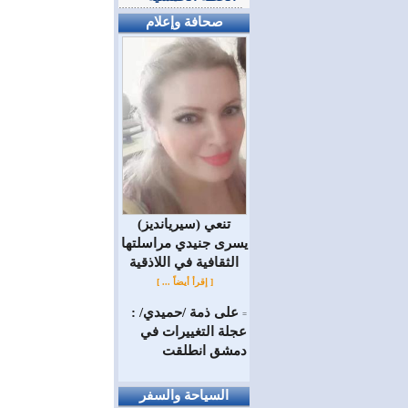
صحافة وإعلام
(سيريانديز) تنعي
يسرى جنيدي مراسلتها
الثقافية في اللاذقية
[ إقرأ أيضاً ... ]
على ذمة /حميدي/ :
=
عجلة التغييرات في
دمشق انطلقت
السياحة والسفر