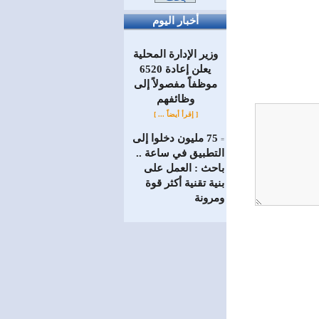
أخبار اليوم
وزير الإدارة المحلية
يعلن إعادة 6520
موظفاً مفصولاً إلى
‏وظائفهم
[ إقرأ أيضاً ... ]
75 مليون دخلوا إلى
=
التطبيق في ساعة ..
باحث : العمل على
بنية تقنية أكثر قوة
ومرونة