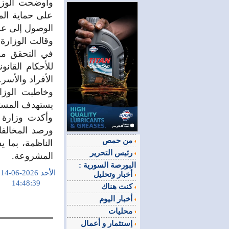
واوضحت الوزار
على حماية الم
الوصول إلى عد
وقالت الوزارة: 
في التحقق من
للأحكام القانو
الأفراد والأسر.
وخاطبت الوزار
يستهدف المستخ
وأكدت وزارة ا
ورصد المخالفا
من حمص
الناظمة، بما 
رئيس التحرير
المشروعة.
البورصة السورية :
الأحد 2026-06-14
أخبار وتحليل
14:48:39
كنت هناك
أخبار اليوم
محليات
إستثمار و أعمال