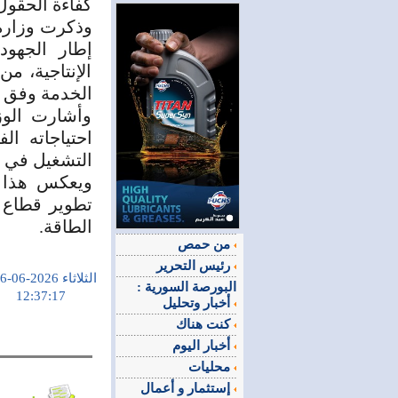
كفاءة الحقول ‏
وذكرت وزارة ا
إطار ‏الجهود
الإنتاجية، من
الخدمة وفق الم
وأشارت الوز
احتياجاته ال
التشغيل في ا
ويعكس هذا ا
تطوير قطاع ‏
الطاقة.‏
من حمص
رئيس التحرير
الثلاثاء 2026-06-16
البورصة السورية :
12:37:17
أخبار وتحليل
كنت هناك
أخبار اليوم
محليات
إستثمار و أعمال