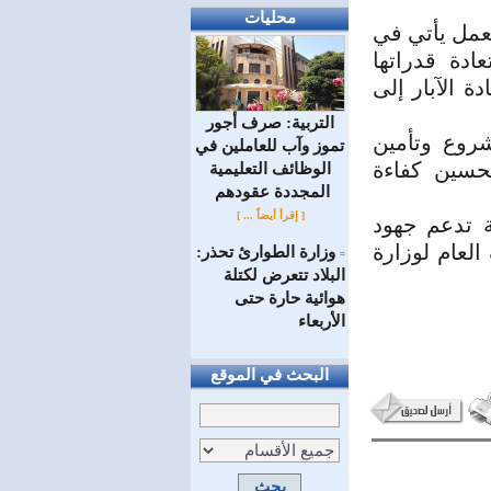
محليات
لعمل يأتي في
ادة قدراتها
دة الآبار إلى
التربية: صرف أجور
روع وتأمين
تموز وآب للعاملين في
تحسين كفاءة
الوظائف ‏التعليمية
المجددة عقودهم ‏
[ إقرأ أيضاً ... ]
ة تدعم جهود
العام لوزارة
وزارة الطوارئ تحذر:
=
البلاد تتعرض لكتلة
هوائية حارة حتى
الأربعاء
البحث في الموقع