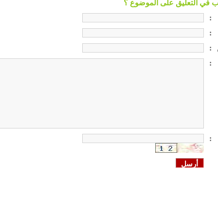
:
:
:
:
: