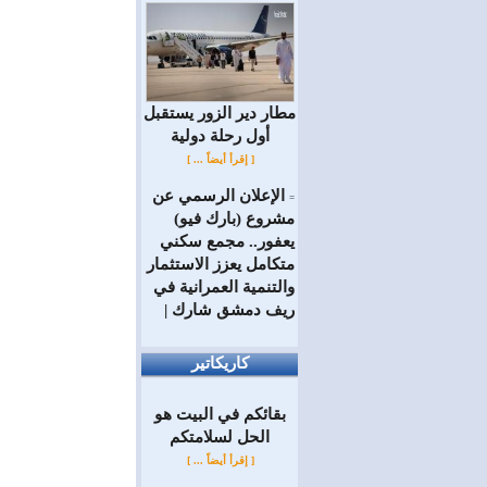
مطار دير الزور يستقبل
أول رحلة دولية
[ إقرأ أيضاً ... ]
الإعلان الرسمي عن
=
مشروع (بارك فيو)
يعفور.. مجمع سكني
متكامل يعزز الاستثمار
والتنمية العمرانية في
ريف دمشق شارك |
كاريكاتير
بقائكم في البيت هو
الحل لسلامتكم
[ إقرأ أيضاً ... ]