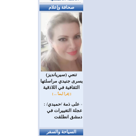
صحافة وإعلام
(سيريانديز) تنعي
يسرى جنيدي مراسلتها
الثقافية في اللاذقية
[ إقرأ أيضاً ... ]
على ذمة /حميدي/ :
=
عجلة التغييرات في
دمشق انطلقت
السياحة والسفر