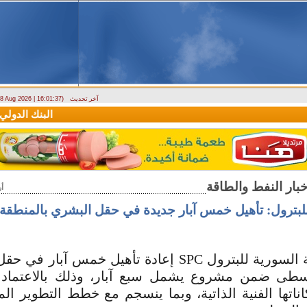
آخر تحديث
- 8 Aug 2026 | 16:01:37)
دراسة حول التضخم في سوريا بين 2010 و2025
البنك الدولي يمنح سورية منحة م
أ
للبترول: تأهيل خمس آبار جديدة في حقل البشري بالمنطق
أنهت الشركة السورية للبترول ‏SPC‏ إعادة تأهيل خمس آ
وسطى ضمن مشروع يشمل سبع آبار، وذلك بالاعتماد 
كاناتها الفنية الذاتية، وبما ينسجم مع خطط التطوير ا