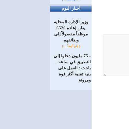
أخبار اليوم
وزير الإدارة المحلية
يعلن إعادة 6520
موظفاً مفصولاً إلى
‏وظائفهم
[ إقرأ أيضاً ... ]
75 مليون دخلوا إلى
=
التطبيق في ساعة ..
باحث : العمل على
بنية تقنية أكثر قوة
ومرونة