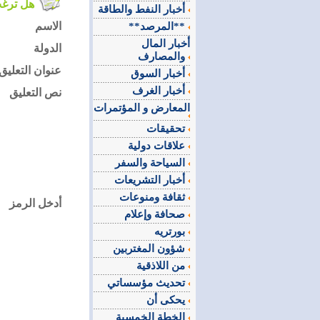
هل ترغب في التعليق على الموضوع ؟
أخبار النفط والطاقة
الاسم
**المرصد**
أخبار المال
الدولة
والمصارف
عنوان التعليق
أخبار السوق
أخبار الغرف
نص التعليق
المعارض و المؤتمرات
تحقيقات
علاقات دولية
السياحة والسفر
أخبار التشريعات
ثقافة ومنوعات
أدخل الرمز
صحافة وإعلام
بورتريه
شؤون المغتربين
من اللاذقية
تحديث مؤسساتي
يحكى أن
الخطة الخمسية