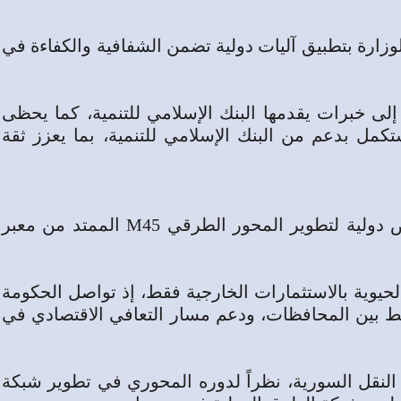
وزارة بتطبيق آليات دولية تضمن الشفافية والكفاءة في
ى خبرات يقدمها البنك الإسلامي للتنمية، كما يحظى
ل بدعم من البنك الإسلامي للتنمية، بما يعزز ثقة
وأشار الوزير بدر إلى أن الحكومة ماضية في تنفيذ مشاريعها الاستراتيجية، مستشهداً بإطلاق استدراج عروض دولية لتطوير المحور الطرقي M45 الممتد من معبر
لحيوية بالاستثمارات الخارجية فقط، إذ تواصل الحكومة
لترابط بين المحافظات، ودعم مسار التعافي الاقتصادي في
اتيجية التي تنفذها وزارة النقل السورية، نظراً ‏لدوره المحوري في تطوير شبكة