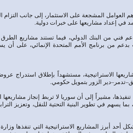
م العوامل المشجعة على الاستثمار، إلى جانب التزام ال
عتمد في إعداد مشاريعها على خبرات دولية.
 فني من البنك الدولي، فيما تستند مشاريع الطرق إل
م من برنامج الأمم المتحدة الإنمائي، على أن يستكم
ق–تدمر–دير الزور بتمويل حكومي.
يذها، مشيراً إلى أن سوريا لا تربط إنجاز مشاريعها ا
نية، بما يسهم في تطوير البنية التحتية للنقل، وتعزيز ا
ر أن مشروع إعادة تأهيل الطريق الدولي‎ (M45) ‎يشكل أحد أبرز ‏المشاريع الاستر