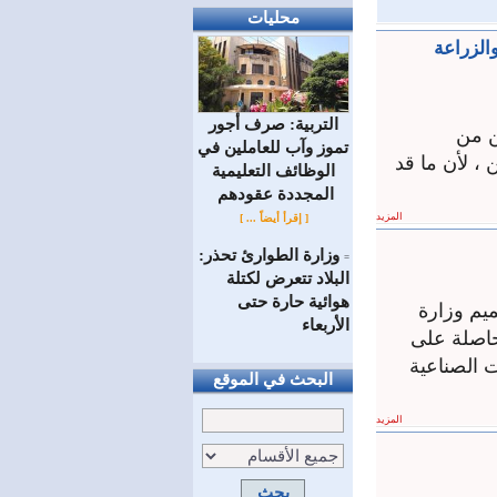
محليات
والزراعة
التربية: صرف أجور
ن من
تموز وآب للعاملين في
 ، لأن ما قد
الوظائف ‏التعليمية
المجددة عقودهم ‏
المزيد
[ إقرأ أيضاً ... ]
وزارة الطوارئ تحذر:
=
البلاد تتعرض لكتلة
هوائية حارة حتى
ميم وزارة
الأربعاء
حاصلة على
 الصناعية
البحث في الموقع
المزيد