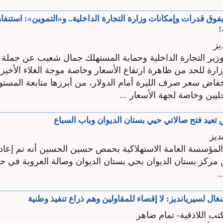
يفوق قدرات وإمكانات وزارة التجارة الداخلية.. و«التموين»: استنفا
!
يز
ر التجارة الداخلية وحماية المستهلك جمال شعيب عن جملة 
زارة للحد من ظاهرة ارتفاع الأسعار وخاصة موجة الغلاء الأخيرة
فاض سعر صرف الليرة أمام الدولار، من أبرزها متابعة المستو
ليين وخاصة لجهة الأسعار ...
تعيد فتح صالاتي حيي بستان الديوان وباب السباع
ديز
المؤسسة العامة الاستهلاكية بحمص حسين الحسين أنه تم إعادة
 مركز بستان الديوان بحي بستان الديوان وصالة العروبة في ح
.
غال لسيريانديز: لا إقصاء للمقاولين وهم ذراع تنفيذ وطنية
تب اللاذقية- تمام ضاهر