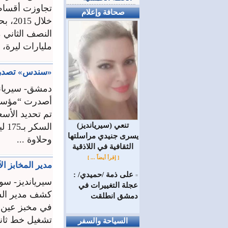
صحافة وإعلام
خلال
مليارات ليرة، في ح
«سندس» تصدر نش
دمشق- سيريان
أصدرت “مؤسسة 
(سيريانديز) تنعي
يسرى جنيدي مراسلتها
وحلاوة ...
الثقافية في اللاذقية
[ إقرأ أيضاً ... ]
مدير المخابز الآلية: 3 خطوط إنتاج جديدة لتلبية زيادة الطلب.. وا
على ذمة /حميدي/ :
=
سيريانديز- سو
عجلة التغييرات في
كشف مدير الشرك
دمشق انطلقت
في مخبز عين ا
تشغيل خط ثاني
السياحة والسفر