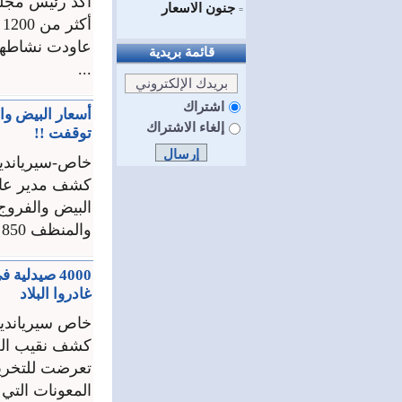
اكد رئيس مجلس
جنون الاسعار
=
عاودت نشاطها 
قائمة بريدية
...
اشتراك
إلغاء الاشتراك
توقفت !!
خاص-سيريانديز
كشف مدير عام 
والمنظف 850 ليرة ، بينما وصل سعر صحن البيض إلى ...
غادروا البلاد
خاص سيريانديز
كشف نقيب الصي
المعونات التي 