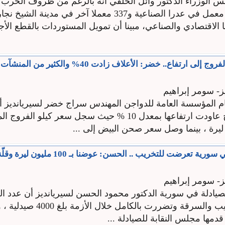
 الوزراء الدكتور وائل الحلقي أنه بالرغم من ظروف الحرب ا
أكثر من 1200 معمل في عدرا الصناعية و337 معملا آخر في مدينة ال
الاقتصادي والصناعي، مبينا أن تمويل المستوردات بالقطع الأج
أسعار البيض والفروج إلى ارتفاع.. خضر: الأعلاف زادت 40% والكثي
- سومر إبراهيم
المؤسسة العامة للدواجن المهندس سراج خضر لسيريانديز أ
البيض والفروج عاودت ارتفاعها بمعدل 10 % حيث سجل سعر كيلو الفرو
4000 صيدلية في سورية تعرضت للتخريب .. الحسن: ع
- سومر إبراهيم
ادلة في سورية الدكتور محمود الحسن لسيريانديز أن عدد الص
تعرضت للتخريب والسرقة وتضررت بالكامل
قدمها مجلس النقابة للصيادلة ...