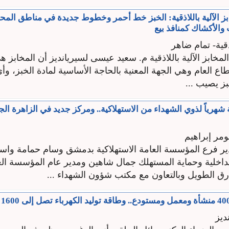
بز الآلية باللاذقية: الخبز خط أحمر وخطوط جديدة في مناطق المح
والأكشاك كمنافذ بيع
ذقية- تمام ضاهر
لمخابز الآلية باللاذقية م. سعيد عيسى لسيريانديز أن المخابز ه
اع العام وهي الجهة المعنية بالحاجة الأساسية لمادة الخبز، 
بز يصيب ...
ئية شهرياً لذوي الشهداء من الاستهلاكية.. ومركز جديد في الزاهرة ال
ومر إبراهيم
ير فرع المؤسسة العامة الاستهلاكية بدمشق وسام حمامة واس
الداخلية وحماية المستهلك جمال شاهين ومدير عام المؤسسة الع
ارق الطويل وبالتعاون مع مكتب شؤون الشهداء ...
ديز