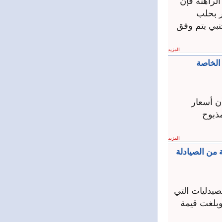
لراهنة فإن
شيخ نجار بحلب
نبي يتم وفق
المزيد
ر من المنشآت الخاصة
ن أسعار
ج المذبوح
المزيد
وضنا بـ 100 مليون ليرة وقلّة من الصيادلة
يدليات التي
 خلال الأزمة بلغ 4000 صيدلية ، وبلغت قيمة