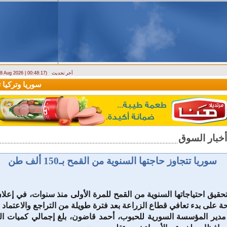
آخر تحديث
- 8 Aug 2026 | 00:48:17)
ارتباك في الأسواق.. والمركزي يصدر تعميما جديدا بخصوص استبدال العملة
سوريا وتركيا توقعا
سوريا تتجاوز حاجتها السنوية من القمح بـ150 ألف طن
حقيق احتياجاتها السنوية من القمح للمرة الأولى منذ سنوات، في إعلا
ة على بدء تعافي قطاع الزراعة بعد فترة طويلة من التراجع والاعتماد ع
دير المؤسسة السورية للحبوب، أحمد قاضون، بلغ إجمالي كميات ال