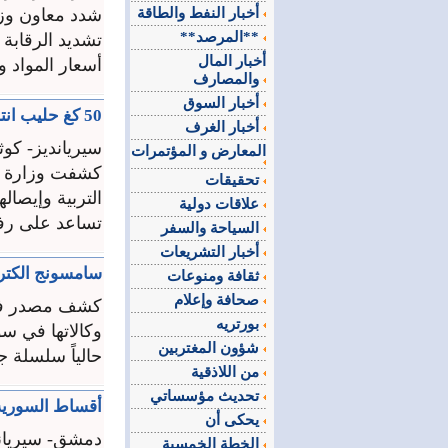
أخبار النفط والطاقة
شدد معاون وزي
**المرصد**
تشديد الرقابة
أخبار المال
أسعار المواد و
والمصارف
أخبار السوق
50 كغ حليب انتاج البقرة الواحدة يومياً.. «الاقتصاد» تدعم استيراد الابقار بالتنسيق مع 3 جهات
أخبار الغرف
سيريانديز- كو
المعارض و المؤتمرات
كشفت وزارة ال
تحقيقات
التربية وإيصال
علاقات دولية
تساعد على رف
السياحة والسفر
أخبار التشريعات
سامسونج الكتر
ثقافة ومنوعات
صحافة وإعلام
كشف مصدر في 
بورتريه
وكالاتها في سو
شؤون المغتربين
حالياً سلسلة جديدة من طابعات
من اللاذقية
تحديث مؤسساتي
أقساط السورية للتأمين تتجا
يحكى أن
دمشق- سيريان
الخطة الخمسية