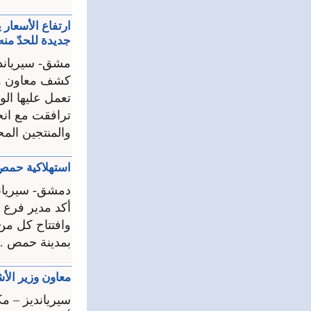
ارتفاع الأسعار 
جديدة للحدّ منه
مشق- سيرياند
كشف معاون وزي
تعمل عليها الو
ترافقت مع انخ
والمنتجين المح
استهلاكية حمص 
دمشق- سيريان
أكد مدير فرع 
وافتتاح كل من
بمدينة حمص ..
معاون وزير الأش
سيريانديز – مك