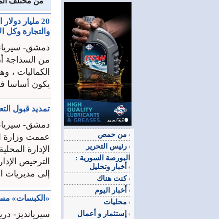
من مختلف المح
20 مليار دولا
والتجارة وكل ال
دمشق- سيريان
من السذاجة أن
الكماليات ، وهذ
يكون أساسا ف
تمديد قبول الت
دمشق- سيريان
من حمص
عممت وزارة ال
رئيس التحرير
الإدارة المحل
البورصة السورية :
الترخيص الإدا
أخبار وتحليل
إلى مديريات ال
كنت هناك
أخبار اليوم
«الكبسات» مستم
محليات
سيريانديز- دري
إستثمار و أعمال