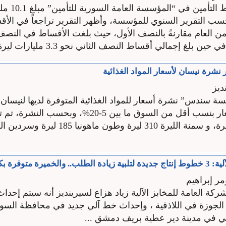
تجاوزت أقساط التأ
 2015، بحسب التقرير السنوي للمؤسسة، وأظهر التقرير تراجعاً في ال
ين بلغ إجمالي أقساط النصف الثاني نحو 3.3 مليارات ليرة. ...
رة نيسان لأسعار المواد الغذائية
ديز
سندس” نشرة أسعار للمواد الغذائية المتوفرة لديها لنيسان 
تم تحديد الأسعار بنسب أقل من السوق ما بين 5-20%، وبحسب
لخميرة متوفرة بكثرة
مر إبراهيم
ة العامة للمخابز الآلية زياد هزاع لسيرينديز أنه سيتم إحدا
لجوزة في اللاذقية ، وإحداث خط آلي جديد في محافظة السويد
 في مدينة دير عطية بريف دمشق ...