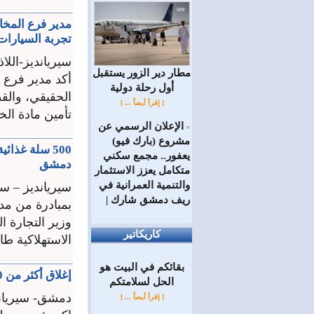
مدير فرع المخا
تجربة السيارات 
سيريانديز-اللا
مطار دير الزور يستقبل
أكد مدير فرع ا
أول رحلة دولية
الحقيقي، والقط
[ إقرأ أيضاً ... ]
تأمين مادة الخ
الإعلان الرسمي عن
=
مشروع (بارك فيو)
500 سلة غذا
يعفور.. مجمع سكني
دمشق
متكامل يعزز الاستثمار
والتنمية العمرانية في
سيريانديز – س
ريف دمشق شارك |
بمبادرة من مد
وزير التجارة 
كاريكاتير
الاستهلاكية ط
بقائكم في البيت هو
إغلاق أكثر من 400 منشأة ومعمل ومستودع.. وطاقة توليد الكهرباء تصل إلى 1600 ميغا فقط
الحل لسلامتكم
دمشق- سيريان
[ إقرأ أيضاً ... ]