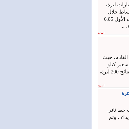
مين في “المؤسسة العامة السورية للتأمين” مبلغ 10.1 مليارات ليرة،
أقساط خلال
النصف الثاني من العام مقارنةً بالنصف الأول، حيث بلغت الأقساط في النصف الأول 6.85
المزيد
القادم، حيث
 النشرة، تم تسعير كيلو
السكر بـ175 ليرة، و سمنة الليرة 310 ليرة وطون ماهونيا 185 ليرة وسردين النتائج 200 ليرة،
المزيد
ث خط ثاني
اء ، وتم