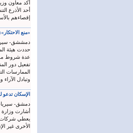
أكد معاون وزير
أحد الأذرع الت
إقصاءهم بالأسا
«منع الاحتكار»:
دمششق- سيريا
حددت هيئة الم
عدة شروط من أ
تفعيل دور المن
الممارسات التج
وتبادل الآراء و
الإسكان تدعو ل
دمشق- سيريان
أشارت وزارة ا
يعطي شركات وم
الأخرى غير الإن