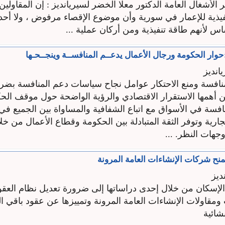
 الأشغال العامة الدكتور معلا الخضر لسيريانديز : إن المقاولي
نفيذية للإعمار في سورية وأن موضوع الإقصاء مرفوض ، ولا أحد 
س لأنهم طاقة تنفيذية ومن أركان عملية ...
حوار الحكومة ورجال الأعمال يدعــم المنافســة وينجــحـها
نديز
نافسة ومنع الاحتكار عوامل نجاح سياسات دعم المنافسة بضرو
همها الاستقرار الاقتصادي والرؤية الواضحة حول موقف الحك
افسة في الأسواق مع اتباع الشفافية والمساواة بين الجميع في
ارية وتوفر الثقة المتبادلة بين الحكومة وقطاع الأعمال من خلا
وجهات النظر. ...
منح شركات الإنشاءات العامة المرونة
ديز
لإسكان من خلال إحدى دراساتها إلى ضرورة تعديل نظام العقود
قاولات الإنشاءات العامة المرونة وتمييزها عن عقود باقي 
شائية