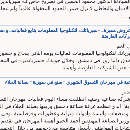
يادلة الدكتور محمود الحسن في تصريح خاص لـ« سيريانديز»
لادمان والتعاطي لا تزل ضمن الحدود المعقولة عالمياً ولم تتج
...
وض مميزة.. «سيرياتك» لتكنلوجيا المعلومات يتابع فعاليات.. و«سي
ركات العارضة
ل العم
اتك لتكنولوجيا المعلومات فعاليات يومه الثاني بنجاح و حضور 
ندق داما روز في دمشق، وخلال جولة لـ «سيريانديز» في المع
بعض الشركات العارضة وأهمية ...
ديز
مشاركة 125 شركة صناعية وطنية انطلقت مساء اليوم فعاليات مهرجان ا
” الذي تنظمه غرفة صناعة دمشق وريفها بصالة الجلاء في ا
ة ومنظفات وألبسة وأدوات منزلية وعطورات وقرطاسية، وفي 
وزير الصناعة المهندس أحمد الحمو أهمية المهرجان في تقديم 
تياجات المواطنين بأسعار متناسبة مع دخولهم من خلال التخفيض