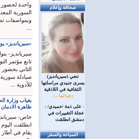
واحدة لحضور 
صحافة وإعلام
وبمواصفات تصد
...
«سيريانديز» يوا
سيريانديز- بتو
تابع مؤتمر الت
الثاني بحضور ك
(سيريانديز) تنعي
صيادلة سورية و
يسرى جنيدي مراسلتها
للأدوية ...
الثقافية في اللاذقية
[ إقرأ أيضاً ... ]
بغياب وزارة الص
على ذمة /حميدي/ :
ظاهرة الادمان ل
=
عجلة التغييرات في
خاص- سيرياندي
دمشق انطلقت
انطلقت اليوم ف
السياحة والسفر