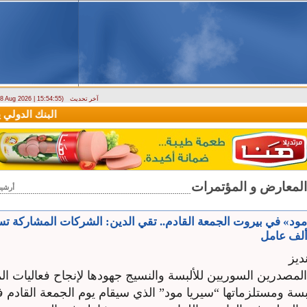
آخر تحديث
- 8 Aug 2026 | 15:54:55)
دراسة حول التضخم في سوريا بين 2010 و2025
البنك الدولي يمنح سورية منحة مالية بق
أرشي
د» في بيروت الجمعة القادم.. تقي الدين: الشركات المشاركة ت
ديز
لمصدرين السوريين للألبسة والنسيج جهودها لإنجاح فعاليات ا
سة ومستلزماتها “سيريا مود” الذي سيقام يوم الجمعة القادم 