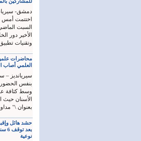
للمشاركين بال
دمشق- سيريان
اختتمت أمس فع
السبت الماضي 
الأخير دور الخ
وتقنيات تطبيق 
محاضرات علمية 
العلمي أصاب ا
سيريانديز – س
بنفس الحضور وا
وسط كثافة علم
الأسنان حيث ا
بعنوان \" مداو
حشد هائل وإقبال
نوعية