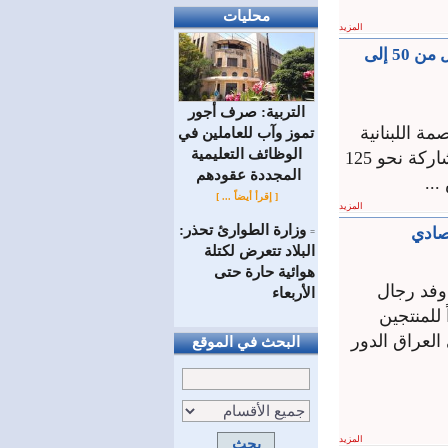
محليات
المزيد
قريبا انطلاق معرض /سيريامود/ للألبسة ومستلزماتها.. السواح: قطاع النسيج يشكل من 50 إلى
التربية: صرف أجور
ة اللبنانية
تموز وآب للعاملين في
الوظائف ‏التعليمية
بيروت فعاليات المعرض التخصصي للألبسة ومستلزماتها سيريا مود وذلك بمشاركة نحو 125
المجددة عقودهم ‏
..
[ إقرأ أيضاً ... ]
المزيد
وزارة الطوارئ تحذر:
صادي
=
البلاد تتعرض لكتلة
هوائية حارة حتى
وفد رجال
الأربعاء
 للمنتجين
لعراق الدور
البحث في الموقع
المزيد