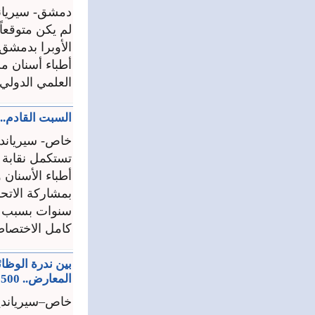
دمشق- سيريان
لم يكن متوقعا
الأوبرا بدمشق 
أطباء أسنان م
العلمي الدولي 
السبت القادم.. 
خاص- سيرياندي
تستكمل نقابة أ
سنوات بسبب ا
كامل الاختصاص
بين ندرة الوظا
المعارض.. 1500 فرصة يقدمها معرض « جوبكس » الأول من 50 شركة مشاركة
خاص–سيرياندي