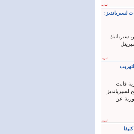
المزيد
ت لسيريانديز:
 سيرياتيك
سيريتل
المزيد
لتهريب
ية قالت
 لسيريانديز
ورية عن
المزيد
ثيفا