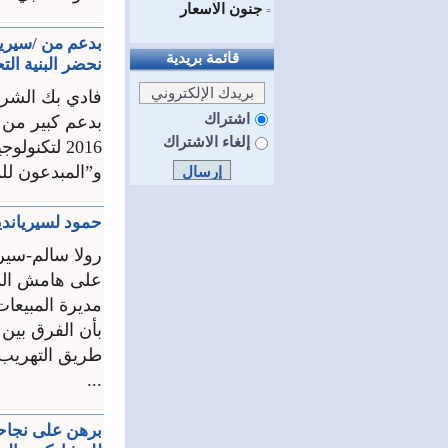
جنون الاسعار
=
بدعم من /سيريتل
قائمة بريدية
نحضر البنية الت
فادي بك الشر
اشتراك
بدعم كبير من 
إلغاء الاشتراك
2016 لتكنو
و”المبدعون لل
حمود لسيرياندي
رولا سالم-سيري
على هامش المؤ
مديرة المبيعا
بأن الفرق بين
طريق التهريب
...
برهن على نجاحه 