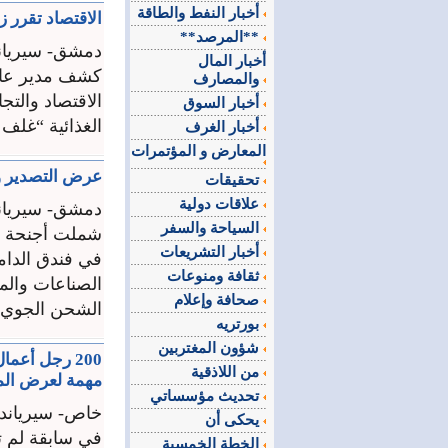
أخبار النفط والطاقة
الاقتصاد تقرر 
**المرصد**
دمشق- سيريان
أخبار المال
كشف مدير عام 
والمصارف
الاقتصاد والت
أخبار السوق
الغذائية “غلف فود” 81 متراً إضافة للمساحة المحجوزة ساب
أخبار الغرف
المعارض و المؤتمرات
عرض التصدير و
تحقيقات
علاقات دولية
دمشق- سيريان
السياحة والسفر
شملت أجنحة ال
أخبار التشريعات
في فندق الداما
ثقافة ومنوعات
الصناعات والمن
صحافة وإعلام
الشحن الجوي و
بورتريه
شؤون المغتربين
200 رجل أعم
من اللاذقية
مهمة لعرض المن
تحديث مؤسساتي
خاص- سيرياندي
يحكى أن
الخطة الخمسية