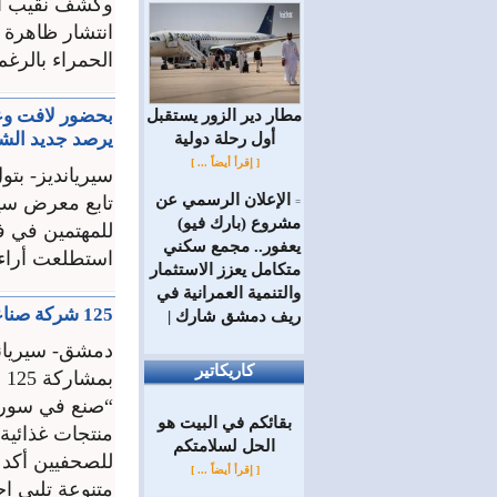
وكشف نقيب الص
انتشار ظاهرة ا
الحمراء بالرغم 
بحضور لافت وعر
مطار دير الزور يستقبل
يرصد جديد الش
أول رحلة دولية
[ إقرأ أيضاً ... ]
سيريانديز- بتو
الإعلان الرسمي عن
تابع معرض سيري
=
مشروع (بارك فيو)
للمهتمين في ف
يعفور.. مجمع سكني
استطلعت أراء 
متكامل يعزز الاستثمار
والتنمية العمرانية في
125 شركة صناعية في مهرجان التسوق الشهري “صنع في سورية” بصالة الجلاء
ريف دمشق شارك |
دمشق- سيريان
كاريكاتير
ب
“صنع في سورية
بقائكم في البيت هو
منتجات غذائي
الحل لسلامتكم
للصحفيين أكد 
[ إقرأ أيضاً ... ]
متنوعة تلبي اح