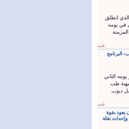
الذي انطلق
 في يومه
المزمنة
المزيد
: البرنامج
ومه الثاني
لمهنة طب
صل ديوب
المزيد
 يعود بقوة
 أخطر حرب عرفها التاريخ.. ديب: 4200 مشارك وإحداث نقلة