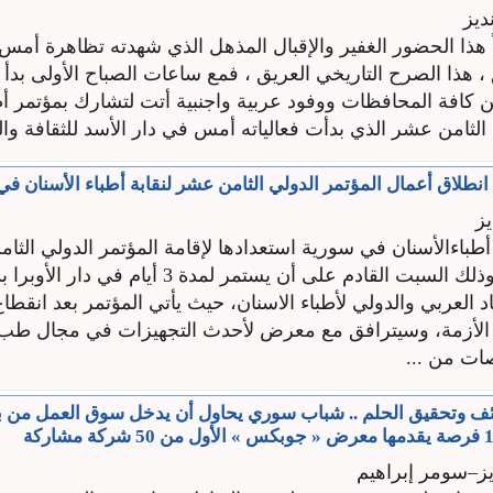
ديز
ً هذا الحضور الغفير والإقبال المذهل الذي شهدته تظاهرة أمس
، هذا الصرح التاريخي العريق ، فمع ساعات الصباح الأولى بدأ الت
ن كافة المحافظات ووفود عربية واجنبية أتت لتشارك بمؤتمر أط
الثامن عشر الذي بدأت فعالياته أمس في دار الأسد للثقافة والف
انطلاق أعمال المؤتمر الدولي الثامن عشر لنقابة أطباء الأسنان ف
ز
طباءالأسنان في سورية استعدادها لإقامة المؤتمر الدولي الثام
أطباء الأسنان وذلك السبت القادم على أن يستمر لمدة 3 أيام في
لأزمة، وسيترافق مع معرض لأحدث التجهيزات في مجال طب 
ات من ...
ئف وتحقيق الحلم .. شباب سوري يحاول أن يدخل سوق العمل من بو
ز–سومر إبراهيم