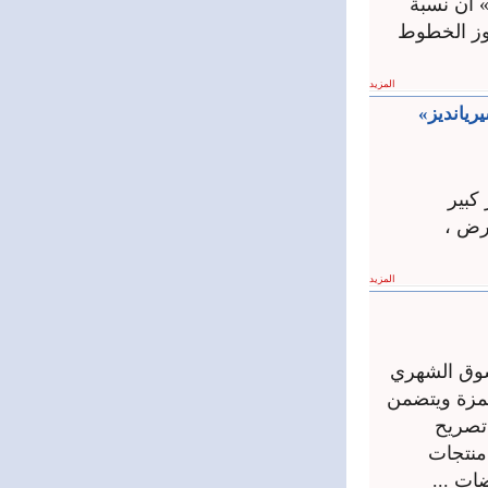
 أن نسبة
اوز الخطوط
المزيد
ريانديز»
كبير
رض ،
المزيد
لتسوق الشهري
لمزة ويتضمن
تصريح
منتجات
ات ...