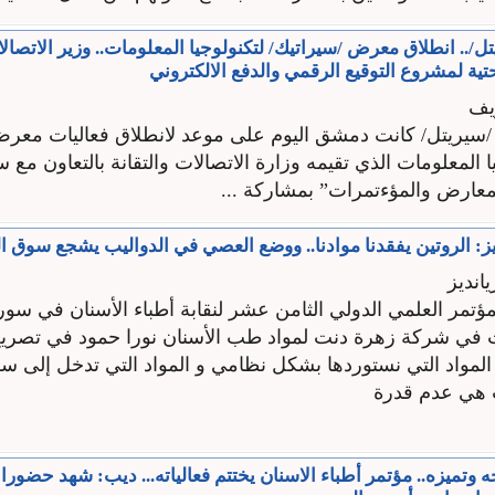
/.. انطلاق معرض /سيراتيك/ لتكنولوجيا المعلومات.. وزير الاتصالا
حتية لمشروع التوقيع الرقمي والدفع الالكتروني
يف
/سيريتل/ كانت دمشق اليوم على موعد لانطلاق فعاليات معرض
لوجيا المعلومات الذي تقيمه وزارة الاتصالات والتقانة بالتعاون مع 
معارض والمؤءتمرات” بمشاركة ...
ز: الروتين يفقدنا موادنا.. ووضع العصي في الدواليب يشجع سوق ا
انديز
تمر العلمي الدولي الثامن عشر لنقابة أطباء الأسنان في سور
ت في شركة زهرة دنت لمواد طب الأسنان نورا حمود في تصريح
 المواد التي نستوردها بشكل نظامي و المواد التي تدخل إلى س
 هي عدم قدرة
وتميزه.. مؤتمر أطباء الاسنان يختتم فعالياته... ديب: شهد حضورا ك