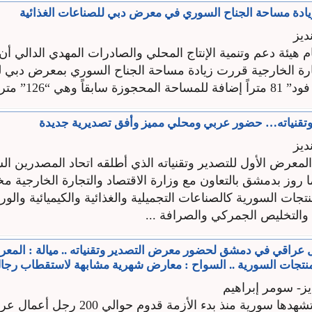
زيادة مساحة الجناح السوري في معرض دبي للصناعات الغذائية
ديز
هيئة دعم وتنمية الإنتاج المحلي والصادرات المهدي الدالي أن
جارة الخارجية قررت زيادة مساحة الجناح السوري بمعرض دبي 
قاً وهي “126” مترا ...
تقنياته… حضور عربي ومحلي مميز وأفق تصديرية جديدة
ديز
معرض الأول للتصدير وتقنياته الذي أطلقه اتحاد المصدرين 
 روز بدمشق بالتعاون مع وزارة الاقتصاد والتجارة الخارجية م
تجات السورية كالصناعات التجميلية والغذائية والكيميائية والو
التخليص الجمركي والصرافة ...
ال عراقي في دمشق لحضور معرض التصدير وتقنياته .. ميالة : الم
تجات السورية .. السواح : معارض شهرية مشابهة لاستقطاب رجال
ز- سومر إبراهيم
في سابقة لم تشهدها سورية منذ بدء الأزمة قدوم حو