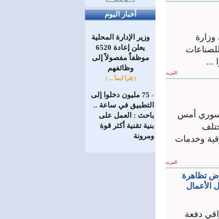
أخبار اليوم
 وزارة
وزير الإدارة المحلية
يعلن إعادة 6520
للصناعات
موظفاً مفصولاً إلى
‏وظائفهم
المزيد
[ إقرأ أيضاً ... ]
75 مليون دخلوا إلى
=
التطبيق في ساعة ..
السوري أمس
باحث : العمل على
ختلف
بنية تقنية أكثر قوة
ومرونة
رقية وخدمات
المزيد
عرض تظاهرة
 الأعمال
الي 200 رجل أعمال عراقي دفعة