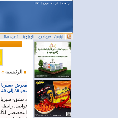
الرئيسية
|
خريطة الموقع
|
RSS
المعارض و المؤتمرات
الرئيسية
»
معرض «سيريا مو
نحو 30 إلى 40 ألف عامل
دمشق- سيريان
تواصل رابطة ا
التخصصي للألب