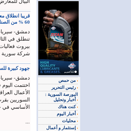
البيال للمعارض
60 % من الصناعة ومن اليد العاملة
دمشق- سيريان
تنطلق في الثال
شركة سورية مت
جهود كبيرة للس
دمشق- سيريان
من حمص
اختتمت اليوم 
رئيس التحرير
الأعمال العراق
البورصة السورية :
السوريين بقرب
أخبار وتحليل
الأساسي في ح
كنت هناك
أخبار اليوم
محليات
...
إستثمار و أعمال