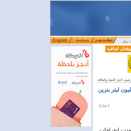
(Fri -
عان اتفاقية تعاون في مجالي التعليم العالي والبحث العلمي
بمرسوم رئا
::::
رشيف أخبار النفط والطاقة
لمشتقات النفطية .. النفط : نوزع 4,5 مليون ليتر مازوت و 4 مليون ليتر بنزين
|
شارك
هدت انفراجات