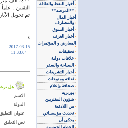
٤٠٠/ الف م
أخبار النفط والطاقة
**المرصد**
تم تحويل الآب
أخبار المال
والمصارف
أخبار السوق
أخبار الغرف
s
المعارض و المؤتمرات
2017-03-15
تحقيقات
11:33:04
علاقات دولية
السياحة والسفر
أخبار التشريعات
ثقافة ومنوعات
صحافة وإعلام
هل ترغب في التعليق على الموضوع ؟
بورتريه
الاسم
شؤون المغتربين
الدولة
من اللاذقية
تحديث مؤسساتي
عنوان التعليق
يحكى أن
نص التعليق
الخطة الخمسية