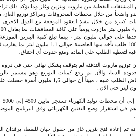
 المشتقات النفطية من مازوت وبنزين وغاز وما يؤكد ذلك تر
بدو واضحاً من خلال محطات المحروقات ومراكز توزيع الغاز، معل
ات كبيرة من خلال تنفيذ العقود الموقعة مع الدول الاخرى ، م
ية لتغطية الطلب على المادة ومنع حدوث أي اختناق.
ن توزيع مازوت التدفئة لم يتوقف بشكل نهائي حتى في ذروة 
دوده الدنيا، والآن تم رفع كميات التوزيع وهو مستمر با
الطقس وانخفاض الطلب عليه ، مبيناً أن حوالي 1,6 مل
وأشار ا
هم في استقرار وضع التقنين الكهربائي وفق البرنامج الموض
.
نه تم إعادة فتح بئرين غاز من حقول حيان للنفط، يرفدان ال