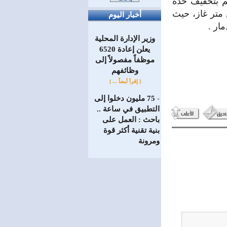
هم بتخفيف حدة
للغاز كان ينتج قبل تدميره ما يقارب /٣/ ملايين متر غاز، حيث
أخبار اليوم
ار .
وزير الإدارة المحلية
يعلن إعادة 6520
موظفاً مفصولاً إلى
‏وظائفهم
[ إقرأ أيضاً ... ]
75 مليون دخلوا إلى
=
التطبيق في ساعة ..
باحث : العمل على
بنية تقنية أكثر قوة
ومرونة