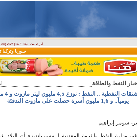
آخر تحديث
 7 Aug 2026 | 04:21:04)
ارتباك في الأسواق.. والمركزي يصدر تعميما جديدا بخصوص استبدال العملة
سوريا وتركيا توق
أ
انفراج في ا
يومياً.. و 1,6 مليون أسرة حصلت على مازوت التدفئة
ز- سومر إبراهيم
زارة النفط والثروة المعدنية لـ «سيريانديز» أن البلاد ش