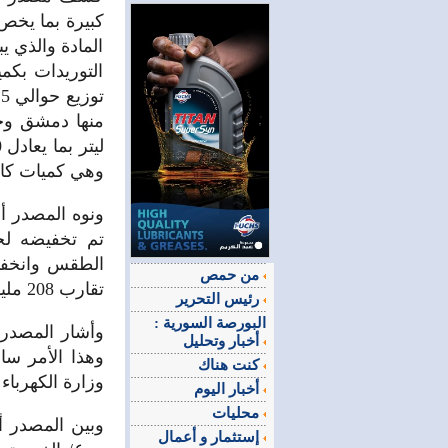
كبيرة بما يخص
المادة والذي ي
التوريدات بكمي
وهي كميات كاف
ونوه المصدر أ
تم تخفيضه لح
من حمص
تقارب 208 مليون ليتر حتى الآن .
رئيس التحرير
البورصة السورية :
أخبار وتحليل
وهذا الأمر سا
كنت هناك
وزارة الكهرباء 
أخبار اليوم
محليات
وبين المصدر أ
إستثمار و أعمال