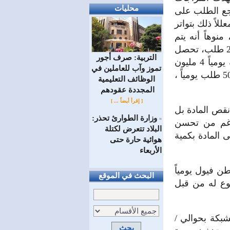
محليات
اجع الطلب على
لاً ذلك بتواتر
نوهاً أنه يتم
توزيع حوالي 4,5 مليون ليتر مازوت يومياً على كافة المحافظات بما يعادل 200 طلب، تحصل
التربية: صرف أجور
منها دمشق وحدها على حوالي مليون ليتر ، بينما تبلغ كمية البنزين الموزعة يومياً 4 مليون
تموز وآب للعاملين في
ليتر بما يعادل 180 طلب تأخذ منها العاصمة حوالي 1,1 مليون ليتر بما يقارب 50 طلب يومياً ،
الوظائف ‏التعليمية
المجددة عقودهم ‏
[ إقرأ أيضاً ... ]
نقص المادة بل
وزارة الطوارئ تحذر:
=
لرغم من تحسن
البلاد تتعرض لكتلة
يون أسرة حصلت على المادة بكمية
هوائية حارة حتى
الأربعاء
لمصدر إلى أن محطات توليد الكهرباء تستجر مابين 4500 إلى 5000 طن فيول يومياً
البحث في الموقع
وع له من قبل
شبكة بحوالي /