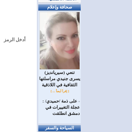
صحافة وإعلام
أدخل الرمز
(سيريانديز) تنعي
يسرى جنيدي مراسلتها
الثقافية في اللاذقية
[ إقرأ أيضاً ... ]
على ذمة /حميدي/ :
=
عجلة التغييرات في
دمشق انطلقت
السياحة والسفر