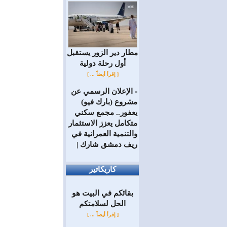
مطار دير الزور يستقبل
أول رحلة دولية
[ إقرأ أيضاً ... ]
الإعلان الرسمي عن
=
مشروع (بارك فيو)
يعفور.. مجمع سكني
متكامل يعزز الاستثمار
والتنمية العمرانية في
ريف دمشق شارك |
كاريكاتير
بقائكم في البيت هو
الحل لسلامتكم
[ إقرأ أيضاً ... ]