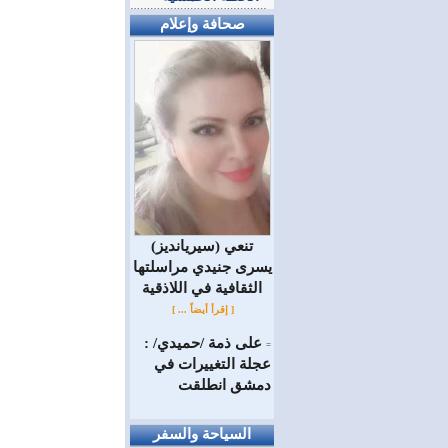
صحافة وإعلام
(سيريانديز) تنعي
يسرى جنيدي مراسلتها
الثقافية في اللاذقية
[ إقرأ أيضاً ... ]
على ذمة /حميدي/ :
=
عجلة التغييرات في
دمشق انطلقت
السياحة والسفر