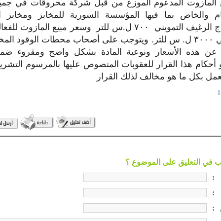
 المازوت المدعوم الموزع من قبل شركة محروقات في جميع
ام والخاص بما فيها المؤسسة السورية للمخابز ومخابز 
المخصصة لانتاج الرغيف التمويني ٧٠٠ ل.س للتر وسعر مبيع الماز
من منشأ محلي ٣٠٠٠ ل. س للتر. ويتوجب على أصحاب محطات الوقود 
ان عن هذه الأسعار ونوعية المادة بشكل واضح ومقروء ض
:
:
: