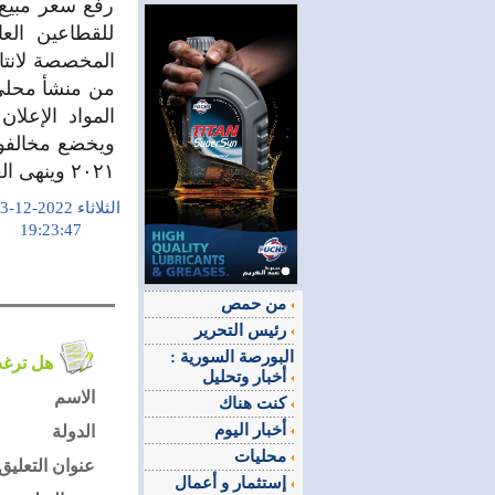
رفع سعر مبيع
للقطاعين الع
المواد الإعل
٢٠٢١ وينهى العمل بكل ما هو مخالف لذلك القرار
الثلاثاء 2022-12-13
19:23:47
من حمص
رئيس التحرير
البورصة السورية :
هل ترغب في التعليق على الموضوع ؟
أخبار وتحليل
الاسم
كنت هناك
أخبار اليوم
الدولة
محليات
عنوان التعليق
إستثمار و أعمال