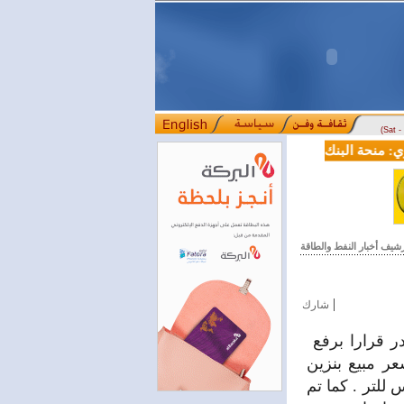
(Sat 
منحة البنك الدولي لسورية خطوة أساسية نحو بناء قطاع مالي حديث
ل
::::
رشيف أخبار النفط والطاقة
|
شارك
در قرارا برفع
سعر ٣٠٠٠ ل. س للتر، وسعر مبيع بنزين
.س للتر، وسعر مبيع بنزين اوكتان ٩٥ ب ٥٣٠٠ ل .س للتر . كما تم