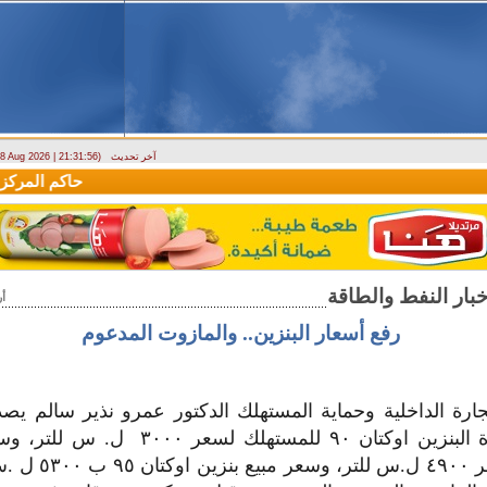
آخر تحديث
- 8 Aug 2026 | 21:31:56)
وزارة الطوارئ تحذر: البلاد تتعرض لكتلة هوائية حارة حتى الأربعاء
حاكم المركزي: 
أ
رفع أسعار البنزين.. والمازوت المدعوم
جارة الداخلية وحماية المستهلك الدكتور عمرو نذير سالم يص
سعر مبيع مادة البنزين اوكتان ٩٠ للمستهلك ل
اوكتان ٩٠ الحر ٤٩٠٠ ل