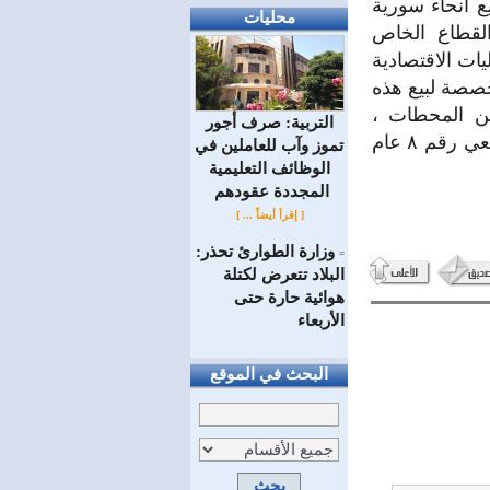
 انحاء سورية
محليات
القطاع الخاص
وت للفعاليات الاقتصادية
المخصصة لبيع هذه
من المحطات ،
التربية: صرف أجور
ويخضع مخالفو أحكام هذا القرار للعقوبات المنصوص عليها بالمرسوم التشريعي رقم ٨ عام
تموز وآب للعاملين في
الوظائف ‏التعليمية
المجددة عقودهم ‏
[ إقرأ أيضاً ... ]
وزارة الطوارئ تحذر:
=
البلاد تتعرض لكتلة
هوائية حارة حتى
الأربعاء
البحث في الموقع